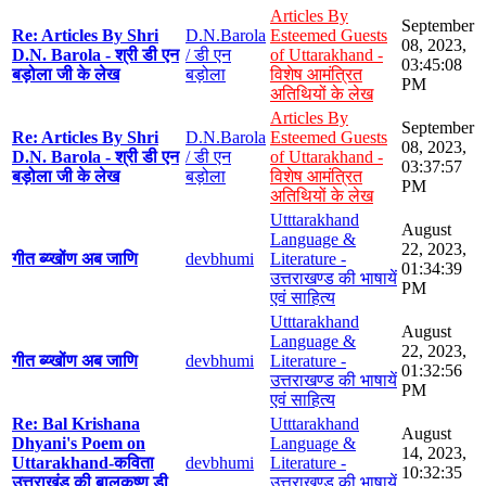
Articles By
September
Re: Articles By Shri
D.N.Barola
Esteemed Guests
08, 2023,
D.N. Barola - श्री डी एन
/ डी एन
of Uttarakhand -
03:45:08
बड़ोला जी के लेख
बड़ोला
विशेष आमंत्रित
PM
अतिथियों के लेख
Articles By
September
Re: Articles By Shri
D.N.Barola
Esteemed Guests
08, 2023,
D.N. Barola - श्री डी एन
/ डी एन
of Uttarakhand -
03:37:57
बड़ोला जी के लेख
बड़ोला
विशेष आमंत्रित
PM
अतिथियों के लेख
Utttarakhand
August
Language &
22, 2023,
गीत ब्य्खोंण अब जाणि
devbhumi
Literature -
01:34:39
उत्तराखण्ड की भाषायें
PM
एवं साहित्य
Utttarakhand
August
Language &
22, 2023,
गीत ब्य्खोंण अब जाणि
devbhumi
Literature -
01:32:56
उत्तराखण्ड की भाषायें
PM
एवं साहित्य
Re: Bal Krishana
Utttarakhand
August
Dhyani's Poem on
Language &
14, 2023,
Uttarakhand-कविता
devbhumi
Literature -
10:32:35
उत्तराखंड की बालकृष्ण डी
उत्तराखण्ड की भाषायें