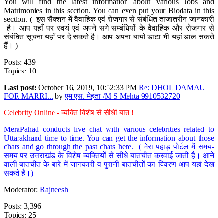
You will find the latest information about various Jobs and
Matrimonies in this section. You can even put your Biodata in this
section. ( इस सैक्शन में वैवाहिक एवं रोजगार से संबंधित ताजातरीन जानकारी
है। आप यहाँ पर स्वयं एवं अपने सगे सम्बंधियों के वैवाहिक और रोजगार से
संबंधित सूचना यहाँ पर दे सकते है। आप अपना बायो डाटा भी यहां डाल सकते
हैं। )
Posts: 439
Topics: 10
Last post:
October 16, 2019, 10:52:33 PM
Re: DHOL DAMAU
FOR MARRI...
by
एम.एस. मेहता /M S Mehta 9910532720
Celebrity Online - व्यक्ति विशेष से सीधी बात !
MeraPahad conducts live chat with various celebrities related to
Uttarakhand time to time. You can get the information about those
chats and go through the past chats here. ( मेरा पहाड़ पोर्टल में समय-
समय पर उत्तराखंड के विशेष व्यक्तियों से सीधे बातचीत करवाई जाती है। आने
वाली बातचीत के बारे में जानकारी व पुरानी बातचीतों का विवरण आप यहां देख
सकते है।)
Moderator:
Rajneesh
Posts: 3,396
Topics: 25