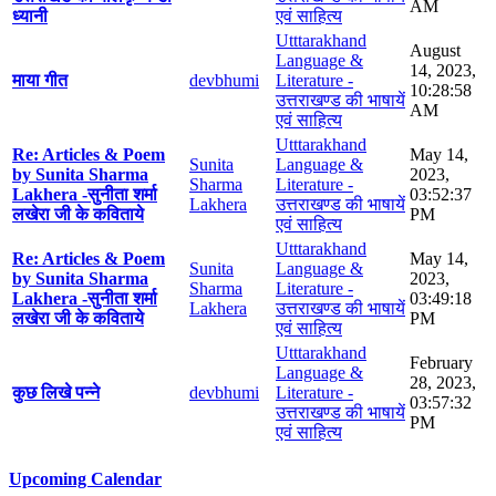
AM
ध्यानी
एवं साहित्य
Utttarakhand
August
Language &
14, 2023,
माया गीत
devbhumi
Literature -
10:28:58
उत्तराखण्ड की भाषायें
AM
एवं साहित्य
Utttarakhand
Re: Articles & Poem
May 14,
Sunita
Language &
by Sunita Sharma
2023,
Sharma
Literature -
Lakhera -सुनीता शर्मा
03:52:37
Lakhera
उत्तराखण्ड की भाषायें
लखेरा जी के कविताये
PM
एवं साहित्य
Utttarakhand
Re: Articles & Poem
May 14,
Sunita
Language &
by Sunita Sharma
2023,
Sharma
Literature -
Lakhera -सुनीता शर्मा
03:49:18
Lakhera
उत्तराखण्ड की भाषायें
लखेरा जी के कविताये
PM
एवं साहित्य
Utttarakhand
February
Language &
28, 2023,
कुछ लिखे पन्ने
devbhumi
Literature -
03:57:32
उत्तराखण्ड की भाषायें
PM
एवं साहित्य
Upcoming Calendar