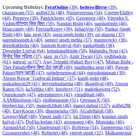
Upcoming Birthdays:
FeraOnline
(39)
,
hedeswilferse
(39)
,
chaxiawam (55)
,
asdfgt23n (48)
,
Ninisivereona (54)
,
CreemyElulley
(44)
,
Peegeve (39)
,
PatrickSemy (45)
,
Georgetor (40)
,
Virendra S.
Vishth/वीरेन्द्र सिंह बिष्ट (59)
,
Nandan Bisht (46)
,
nandanbisht (46)
,
Hoaccandy (49)
,
FeexiseKepsy (39)
,
JulianVop (50)
,
Pankaj Singh
Bisht (40)
,
lata_negi (43)
,
jagat.singh.bisht (39)
,
raj sharma (35)
,
narendrasingh.k (40)
,
sameer singh mehta (37)
,
mannuvicky (36)
,
deepikakholia (40)
,
Santosh Kotiyal (64)
,
pankajbisth (38)
,
Devender Uniyal (64)
,
kripalsinghbisht (58)
,
Mahindra Negi (45)
,
विनोद सिंह गढ़िया (37)
,
anni_in (53)
,
Amit Tiwari (53)
,
vedbhadola
(61)
,
patwal_ss (57)
,
Ajay Tripathi (Pahari Boy) (47)
,
Mohan Bisht -
Thet Pahadi/मोहन बिष्ट-ठेठ पहाडी (49)
,
madhulika negi (48)
,
Pawan
Pahari/पवन पहाडी (47)
,
rajindersemwal (44)
,
purushotamsati (39)
,
Anoop Rawat "Garhwali Indian" (37)
,
kapilj.joshi (48)
,
prakashpcm29 (41)
,
devendrasharma (48)
,
dkagdiyal (49)
,
Anoop
Raturi (63)
,
kaYaftike (49)
,
Intoftoxy (51)
,
malenkawera (52)
,
Qupiskondy (47)
,
adventureroy (41)
,
vimalbhatt (48)
,
AAMilissfoom (42)
,
elollignarame (51)
,
OresiaseX (50)
,
dredger.biz. (50)
,
manesh.bhatt (46)
,
manoj.dabral (137)
,
asdfgt28k
(40)
,
EmyKocur (39)
,
dharmendra (50)
,
AGafeflaloli (38)
,
GregoryMaP (48)
,
Vineet Jadli (37)
,
Jai Dimri (40)
,
kundan singh
kulyal (47)
,
DoFkicleelale (43)
,
grougsgep (46)
,
Munslake (46)
,
AimundAid (50)
,
Charlesmurl (45)
,
Boftreop (54)
,
Tamepenna (41)
,
Geoguezesbes (48)
,
Robertet (48)
,
vinesh singh (32)
,
Malkanigopal