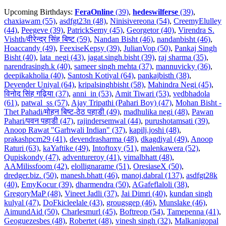
Upcoming Birthdays:
FeraOnline
(39)
,
hedeswilferse
(39)
,
chaxiawam (55)
,
asdfgt23n (48)
,
Ninisivereona (54)
,
CreemyElulley
(44)
,
Peegeve (39)
,
PatrickSemy (45)
,
Georgetor (40)
,
Virendra S.
Vishth/वीरेन्द्र सिंह बिष्ट (59)
,
Nandan Bisht (46)
,
nandanbisht (46)
,
Hoaccandy (49)
,
FeexiseKepsy (39)
,
JulianVop (50)
,
Pankaj Singh
Bisht (40)
,
lata_negi (43)
,
jagat.singh.bisht (39)
,
raj sharma (35)
,
narendrasingh.k (40)
,
sameer singh mehta (37)
,
mannuvicky (36)
,
deepikakholia (40)
,
Santosh Kotiyal (64)
,
pankajbisth (38)
,
Devender Uniyal (64)
,
kripalsinghbisht (58)
,
Mahindra Negi (45)
,
विनोद सिंह गढ़िया (37)
,
anni_in (53)
,
Amit Tiwari (53)
,
vedbhadola
(61)
,
patwal_ss (57)
,
Ajay Tripathi (Pahari Boy) (47)
,
Mohan Bisht -
Thet Pahadi/मोहन बिष्ट-ठेठ पहाडी (49)
,
madhulika negi (48)
,
Pawan
Pahari/पवन पहाडी (47)
,
rajindersemwal (44)
,
purushotamsati (39)
,
Anoop Rawat "Garhwali Indian" (37)
,
kapilj.joshi (48)
,
prakashpcm29 (41)
,
devendrasharma (48)
,
dkagdiyal (49)
,
Anoop
Raturi (63)
,
kaYaftike (49)
,
Intoftoxy (51)
,
malenkawera (52)
,
Qupiskondy (47)
,
adventureroy (41)
,
vimalbhatt (48)
,
AAMilissfoom (42)
,
elollignarame (51)
,
OresiaseX (50)
,
dredger.biz. (50)
,
manesh.bhatt (46)
,
manoj.dabral (137)
,
asdfgt28k
(40)
,
EmyKocur (39)
,
dharmendra (50)
,
AGafeflaloli (38)
,
GregoryMaP (48)
,
Vineet Jadli (37)
,
Jai Dimri (40)
,
kundan singh
kulyal (47)
,
DoFkicleelale (43)
,
grougsgep (46)
,
Munslake (46)
,
AimundAid (50)
,
Charlesmurl (45)
,
Boftreop (54)
,
Tamepenna (41)
,
Geoguezesbes (48)
,
Robertet (48)
,
vinesh singh (32)
,
Malkanigopal