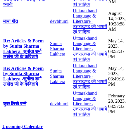
AM
ध्यानी
एवं साहित्य
Utttarakhand
August
Language &
14, 2023,
माया गीत
devbhumi
Literature -
10:28:58
उत्तराखण्ड की भाषायें
AM
एवं साहित्य
Utttarakhand
Re: Articles & Poem
May 14,
Sunita
Language &
by Sunita Sharma
2023,
Sharma
Literature -
Lakhera -सुनीता शर्मा
03:52:37
Lakhera
उत्तराखण्ड की भाषायें
लखेरा जी के कविताये
PM
एवं साहित्य
Utttarakhand
Re: Articles & Poem
May 14,
Sunita
Language &
by Sunita Sharma
2023,
Sharma
Literature -
Lakhera -सुनीता शर्मा
03:49:18
Lakhera
उत्तराखण्ड की भाषायें
लखेरा जी के कविताये
PM
एवं साहित्य
Utttarakhand
February
Language &
28, 2023,
कुछ लिखे पन्ने
devbhumi
Literature -
03:57:32
उत्तराखण्ड की भाषायें
PM
एवं साहित्य
Upcoming Calendar