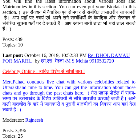
You will find the latest information about various Jobs and
Matrimonies in this section. You can even put your Biodata in this
section. ( इस सैक्शन में वैवाहिक एवं रोजगार से संबंधित ताजातरीन जानकारी
है। आप यहाँ पर स्वयं एवं अपने सगे सम्बंधियों के वैवाहिक और रोजगार से
संबंधित सूचना यहाँ पर दे सकते है। आप अपना बायो डाटा भी यहां डाल सकते
हैं। )
Posts: 439
Topics: 10
Last post:
October 16, 2019, 10:52:33 PM
Re: DHOL DAMAU
FOR MARRI...
by
एम.एस. मेहता /M S Mehta 9910532720
Celebrity Online - व्यक्ति विशेष से सीधी बात !
MeraPahad conducts live chat with various celebrities related to
Uttarakhand time to time. You can get the information about those
chats and go through the past chats here. ( मेरा पहाड़ पोर्टल में समय-
समय पर उत्तराखंड के विशेष व्यक्तियों से सीधे बातचीत करवाई जाती है। आने
वाली बातचीत के बारे में जानकारी व पुरानी बातचीतों का विवरण आप यहां देख
सकते है।)
Moderator:
Rajneesh
Posts: 3,396
Topics: 25