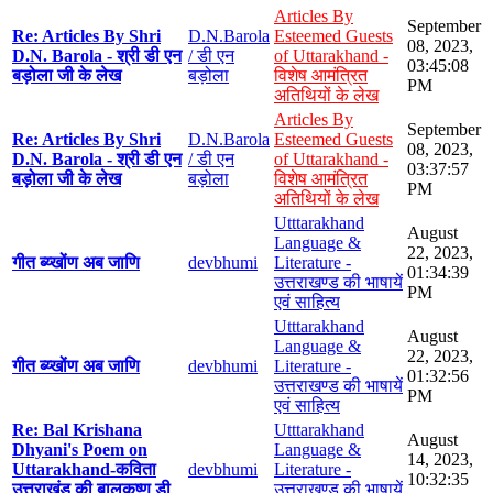
Articles By
September
Re: Articles By Shri
D.N.Barola
Esteemed Guests
08, 2023,
D.N. Barola - श्री डी एन
/ डी एन
of Uttarakhand -
03:45:08
बड़ोला जी के लेख
बड़ोला
विशेष आमंत्रित
PM
अतिथियों के लेख
Articles By
September
Re: Articles By Shri
D.N.Barola
Esteemed Guests
08, 2023,
D.N. Barola - श्री डी एन
/ डी एन
of Uttarakhand -
03:37:57
बड़ोला जी के लेख
बड़ोला
विशेष आमंत्रित
PM
अतिथियों के लेख
Utttarakhand
August
Language &
22, 2023,
गीत ब्य्खोंण अब जाणि
devbhumi
Literature -
01:34:39
उत्तराखण्ड की भाषायें
PM
एवं साहित्य
Utttarakhand
August
Language &
22, 2023,
गीत ब्य्खोंण अब जाणि
devbhumi
Literature -
01:32:56
उत्तराखण्ड की भाषायें
PM
एवं साहित्य
Re: Bal Krishana
Utttarakhand
August
Dhyani's Poem on
Language &
14, 2023,
Uttarakhand-कविता
devbhumi
Literature -
10:32:35
उत्तराखंड की बालकृष्ण डी
उत्तराखण्ड की भाषायें