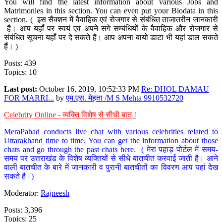
You will find the latest information about various Jobs and
Matrimonies in this section. You can even put your Biodata in this
section. ( इस सैक्शन में वैवाहिक एवं रोजगार से संबंधित ताजातरीन जानकारी
है। आप यहाँ पर स्वयं एवं अपने सगे सम्बंधियों के वैवाहिक और रोजगार से
संबंधित सूचना यहाँ पर दे सकते है। आप अपना बायो डाटा भी यहां डाल सकते
हैं। )
Posts: 439
Topics: 10
Last post:
October 16, 2019, 10:52:33 PM
Re: DHOL DAMAU
FOR MARRI...
by
एम.एस. मेहता /M S Mehta 9910532720
Celebrity Online - व्यक्ति विशेष से सीधी बात !
MeraPahad conducts live chat with various celebrities related to
Uttarakhand time to time. You can get the information about those
chats and go through the past chats here. ( मेरा पहाड़ पोर्टल में समय-
समय पर उत्तराखंड के विशेष व्यक्तियों से सीधे बातचीत करवाई जाती है। आने
वाली बातचीत के बारे में जानकारी व पुरानी बातचीतों का विवरण आप यहां देख
सकते है।)
Moderator:
Rajneesh
Posts: 3,396
Topics: 25