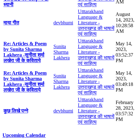
AM
ध्यानी
एवं साहित्य
Utttarakhand
August
Language &
14, 2023,
माया गीत
devbhumi
Literature -
10:28:58
उत्तराखण्ड की भाषायें
AM
एवं साहित्य
Utttarakhand
Re: Articles & Poem
May 14,
Sunita
Language &
by Sunita Sharma
2023,
Sharma
Literature -
Lakhera -सुनीता शर्मा
03:52:37
Lakhera
उत्तराखण्ड की भाषायें
लखेरा जी के कविताये
PM
एवं साहित्य
Utttarakhand
Re: Articles & Poem
May 14,
Sunita
Language &
by Sunita Sharma
2023,
Sharma
Literature -
Lakhera -सुनीता शर्मा
03:49:18
Lakhera
उत्तराखण्ड की भाषायें
लखेरा जी के कविताये
PM
एवं साहित्य
Utttarakhand
February
Language &
28, 2023,
कुछ लिखे पन्ने
devbhumi
Literature -
03:57:32
उत्तराखण्ड की भाषायें
PM
एवं साहित्य
Upcoming Calendar