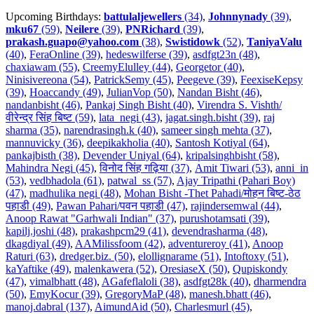
Upcoming Birthdays:
battulaljewellers
(34)
,
Johnnynady
(39)
,
mku67
(59)
,
Neilere
(39)
,
PNRichard
(39)
,
prakash.guapo@yahoo.com
(38)
,
Swistidowk
(52)
,
TaniyaValu
(40)
,
FeraOnline (39)
,
hedeswilferse (39)
,
asdfgt23n (48)
,
chaxiawam (55)
,
CreemyElulley (44)
,
Georgetor (40)
,
Ninisivereona (54)
,
PatrickSemy (45)
,
Peegeve (39)
,
FeexiseKepsy
(39)
,
Hoaccandy (49)
,
JulianVop (50)
,
Nandan Bisht (46)
,
nandanbisht (46)
,
Pankaj Singh Bisht (40)
,
Virendra S. Vishth/
वीरेन्द्र सिंह बिष्ट (59)
,
lata_negi (43)
,
jagat.singh.bisht (39)
,
raj
sharma (35)
,
narendrasingh.k (40)
,
sameer singh mehta (37)
,
mannuvicky (36)
,
deepikakholia (40)
,
Santosh Kotiyal (64)
,
pankajbisth (38)
,
Devender Uniyal (64)
,
kripalsinghbisht (58)
,
Mahindra Negi (45)
,
विनोद सिंह गढ़िया (37)
,
Amit Tiwari (53)
,
anni_in
(53)
,
vedbhadola (61)
,
patwal_ss (57)
,
Ajay Tripathi (Pahari Boy)
(47)
,
madhulika negi (48)
,
Mohan Bisht -Thet Pahadi/मोहन बिष्ट-ठेठ
पहाडी (49)
,
Pawan Pahari/पवन पहाडी (47)
,
rajindersemwal (44)
,
Anoop Rawat "Garhwali Indian" (37)
,
purushotamsati (39)
,
kapilj.joshi (48)
,
prakashpcm29 (41)
,
devendrasharma (48)
,
dkagdiyal (49)
,
AAMilissfoom (42)
,
adventureroy (41)
,
Anoop
Raturi (63)
,
dredger.biz. (50)
,
elollignarame (51)
,
Intoftoxy (51)
,
kaYaftike (49)
,
malenkawera (52)
,
OresiaseX (50)
,
Qupiskondy
(47)
,
vimalbhatt (48)
,
AGafeflaloli (38)
,
asdfgt28k (40)
,
dharmendra
(50)
,
EmyKocur (39)
,
GregoryMaP (48)
,
manesh.bhatt (46)
,
manoj.dabral (137)
,
AimundAid (50)
,
Charlesmurl (45)
,