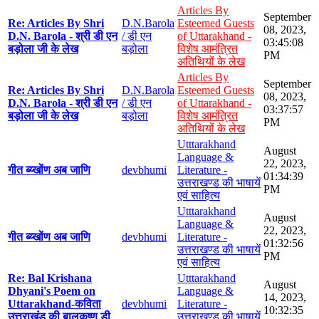
Articles By
September
Re: Articles By Shri
D.N.Barola
Esteemed Guests
08, 2023,
D.N. Barola - श्री डी एन
/ डी एन
of Uttarakhand -
03:45:08
बड़ोला जी के लेख
बड़ोला
विशेष आमंत्रित
PM
अतिथियों के लेख
Articles By
September
Re: Articles By Shri
D.N.Barola
Esteemed Guests
08, 2023,
D.N. Barola - श्री डी एन
/ डी एन
of Uttarakhand -
03:37:57
बड़ोला जी के लेख
बड़ोला
विशेष आमंत्रित
PM
अतिथियों के लेख
Utttarakhand
August
Language &
22, 2023,
गीत ब्य्खोंण अब जाणि
devbhumi
Literature -
01:34:39
उत्तराखण्ड की भाषायें
PM
एवं साहित्य
Utttarakhand
August
Language &
22, 2023,
गीत ब्य्खोंण अब जाणि
devbhumi
Literature -
01:32:56
उत्तराखण्ड की भाषायें
PM
एवं साहित्य
Re: Bal Krishana
Utttarakhand
August
Dhyani's Poem on
Language &
14, 2023,
Uttarakhand-कविता
devbhumi
Literature -
10:32:35
उत्तराखंड की बालकृष्ण डी
उत्तराखण्ड की भाषायें