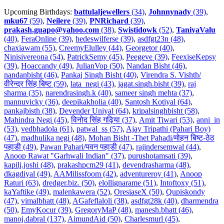
Upcoming Birthdays:
battulaljewellers
(34)
,
Johnnynady
(39)
,
mku67
(59)
,
Neilere
(39)
,
PNRichard
(39)
,
prakash.guapo@yahoo.com
(38)
,
Swistidowk
(52)
,
TaniyaValu
(40)
,
FeraOnline (39)
,
hedeswilferse (39)
,
asdfgt23n (48)
,
chaxiawam (55)
,
CreemyElulley (44)
,
Georgetor (40)
,
Ninisivereona (54)
,
PatrickSemy (45)
,
Peegeve (39)
,
FeexiseKepsy
(39)
,
Hoaccandy (49)
,
JulianVop (50)
,
Nandan Bisht (46)
,
nandanbisht (46)
,
Pankaj Singh Bisht (40)
,
Virendra S. Vishth/
वीरेन्द्र सिंह बिष्ट (59)
,
lata_negi (43)
,
jagat.singh.bisht (39)
,
raj
sharma (35)
,
narendrasingh.k (40)
,
sameer singh mehta (37)
,
mannuvicky (36)
,
deepikakholia (40)
,
Santosh Kotiyal (64)
,
pankajbisth (38)
,
Devender Uniyal (64)
,
kripalsinghbisht (58)
,
Mahindra Negi (45)
,
विनोद सिंह गढ़िया (37)
,
Amit Tiwari (53)
,
anni_in
(53)
,
vedbhadola (61)
,
patwal_ss (57)
,
Ajay Tripathi (Pahari Boy)
(47)
,
madhulika negi (48)
,
Mohan Bisht -Thet Pahadi/मोहन बिष्ट-ठेठ
पहाडी (49)
,
Pawan Pahari/पवन पहाडी (47)
,
rajindersemwal (44)
,
Anoop Rawat "Garhwali Indian" (37)
,
purushotamsati (39)
,
kapilj.joshi (48)
,
prakashpcm29 (41)
,
devendrasharma (48)
,
dkagdiyal (49)
,
AAMilissfoom (42)
,
adventureroy (41)
,
Anoop
Raturi (63)
,
dredger.biz. (50)
,
elollignarame (51)
,
Intoftoxy (51)
,
kaYaftike (49)
,
malenkawera (52)
,
OresiaseX (50)
,
Qupiskondy
(47)
,
vimalbhatt (48)
,
AGafeflaloli (38)
,
asdfgt28k (40)
,
dharmendra
(50)
,
EmyKocur (39)
,
GregoryMaP (48)
,
manesh.bhatt (46)
,
manoj.dabral (137)
,
AimundAid (50)
,
Charlesmurl (45)
,