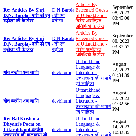
Articles By
September
Re: Articles By Shri
D.N.Barola
Esteemed Guests
08, 2023,
D.N. Barola - श्री डी एन
/ डी एन
of Uttarakhand -
03:45:08
बड़ोला जी के लेख
बड़ोला
विशेष आमंत्रित
PM
अतिथियों के लेख
Articles By
September
Re: Articles By Shri
D.N.Barola
Esteemed Guests
08, 2023,
D.N. Barola - श्री डी एन
/ डी एन
of Uttarakhand -
03:37:57
बड़ोला जी के लेख
बड़ोला
विशेष आमंत्रित
PM
अतिथियों के लेख
Utttarakhand
August
Language &
22, 2023,
गीत ब्य्खोंण अब जाणि
devbhumi
Literature -
01:34:39
उत्तराखण्ड की भाषायें
PM
एवं साहित्य
Utttarakhand
August
Language &
22, 2023,
गीत ब्य्खोंण अब जाणि
devbhumi
Literature -
01:32:56
उत्तराखण्ड की भाषायें
PM
एवं साहित्य
Re: Bal Krishana
Utttarakhand
August
Dhyani's Poem on
Language &
14, 2023,
Uttarakhand-कविता
devbhumi
Literature -
10:32:35
उत्तराखंड की बालकृष्ण डी
उत्तराखण्ड की भाषायें