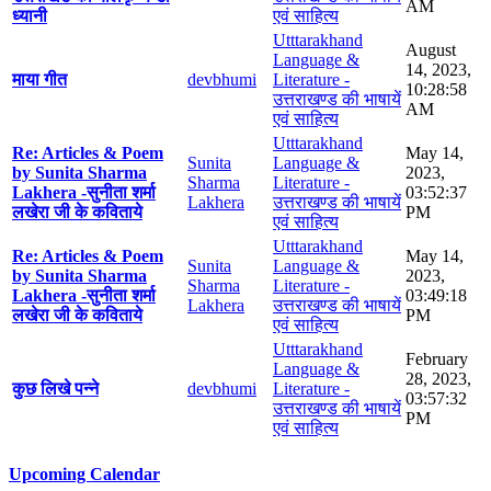
AM
ध्यानी
एवं साहित्य
Utttarakhand
August
Language &
14, 2023,
माया गीत
devbhumi
Literature -
10:28:58
उत्तराखण्ड की भाषायें
AM
एवं साहित्य
Utttarakhand
Re: Articles & Poem
May 14,
Sunita
Language &
by Sunita Sharma
2023,
Sharma
Literature -
Lakhera -सुनीता शर्मा
03:52:37
Lakhera
उत्तराखण्ड की भाषायें
लखेरा जी के कविताये
PM
एवं साहित्य
Utttarakhand
Re: Articles & Poem
May 14,
Sunita
Language &
by Sunita Sharma
2023,
Sharma
Literature -
Lakhera -सुनीता शर्मा
03:49:18
Lakhera
उत्तराखण्ड की भाषायें
लखेरा जी के कविताये
PM
एवं साहित्य
Utttarakhand
February
Language &
28, 2023,
कुछ लिखे पन्ने
devbhumi
Literature -
03:57:32
उत्तराखण्ड की भाषायें
PM
एवं साहित्य
Upcoming Calendar