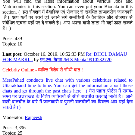
You will find the latest information about various Jobs and
Matrimonies in this section. You can even put your Biodata in this
section. ( इस सैक्शन में वैवाहिक एवं रोजगार से संबंधित ताजातरीन जानकारी
है। आप यहाँ पर स्वयं एवं अपने सगे सम्बंधियों के वैवाहिक और रोजगार से
संबंधित सूचना यहाँ पर दे सकते है। आप अपना बायो डाटा भी यहां डाल सकते
हैं। )
Posts: 439
Topics: 10
Last post:
October 16, 2019, 10:52:33 PM
Re: DHOL DAMAU
FOR MARRI...
by
एम.एस. मेहता /M S Mehta 9910532720
Celebrity Online - व्यक्ति विशेष से सीधी बात !
MeraPahad conducts live chat with various celebrities related to
Uttarakhand time to time. You can get the information about those
chats and go through the past chats here. ( मेरा पहाड़ पोर्टल में समय-
समय पर उत्तराखंड के विशेष व्यक्तियों से सीधे बातचीत करवाई जाती है। आने
वाली बातचीत के बारे में जानकारी व पुरानी बातचीतों का विवरण आप यहां देख
सकते है।)
Moderator:
Rajneesh
Posts: 3,396
Topics: 25