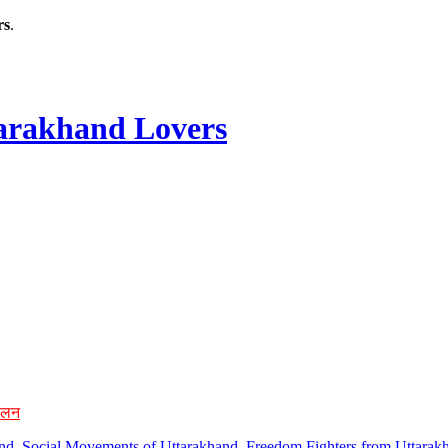
rs
.
rakhand Lovers
ोलन
hand, Social Movements of Uttarakhand, Freedom Fighters from Uttarakh