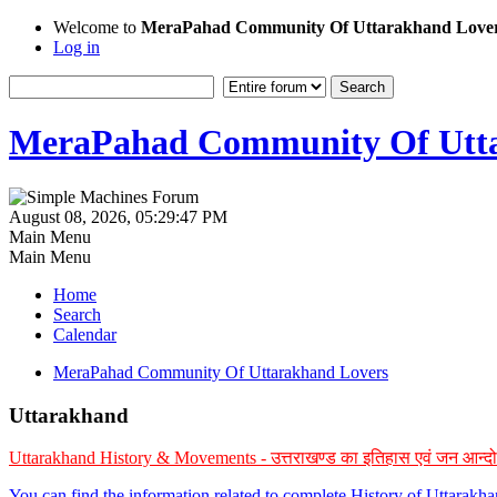
Welcome to
MeraPahad Community Of Uttarakhand Love
Log in
MeraPahad Community Of Utta
August 08, 2026, 05:29:47 PM
Main Menu
Main Menu
Home
Search
Calendar
MeraPahad Community Of Uttarakhand Lovers
Uttarakhand
Uttarakhand History & Movements - उत्तराखण्ड का इतिहास एवं जन आन्द
You can find the information related to complete History of Uttarak