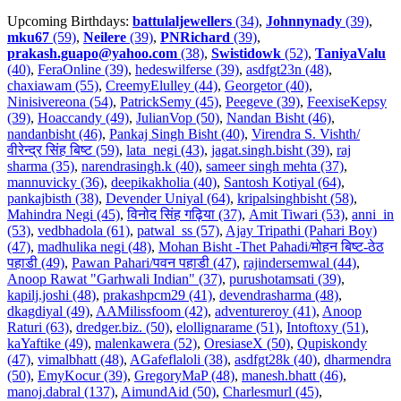
Upcoming Birthdays:
battulaljewellers
(34)
,
Johnnynady
(39)
,
mku67
(59)
,
Neilere
(39)
,
PNRichard
(39)
,
prakash.guapo@yahoo.com
(38)
,
Swistidowk
(52)
,
TaniyaValu
(40)
,
FeraOnline (39)
,
hedeswilferse (39)
,
asdfgt23n (48)
,
chaxiawam (55)
,
CreemyElulley (44)
,
Georgetor (40)
,
Ninisivereona (54)
,
PatrickSemy (45)
,
Peegeve (39)
,
FeexiseKepsy
(39)
,
Hoaccandy (49)
,
JulianVop (50)
,
Nandan Bisht (46)
,
nandanbisht (46)
,
Pankaj Singh Bisht (40)
,
Virendra S. Vishth/
वीरेन्द्र सिंह बिष्ट (59)
,
lata_negi (43)
,
jagat.singh.bisht (39)
,
raj
sharma (35)
,
narendrasingh.k (40)
,
sameer singh mehta (37)
,
mannuvicky (36)
,
deepikakholia (40)
,
Santosh Kotiyal (64)
,
pankajbisth (38)
,
Devender Uniyal (64)
,
kripalsinghbisht (58)
,
Mahindra Negi (45)
,
विनोद सिंह गढ़िया (37)
,
Amit Tiwari (53)
,
anni_in
(53)
,
vedbhadola (61)
,
patwal_ss (57)
,
Ajay Tripathi (Pahari Boy)
(47)
,
madhulika negi (48)
,
Mohan Bisht -Thet Pahadi/मोहन बिष्ट-ठेठ
पहाडी (49)
,
Pawan Pahari/पवन पहाडी (47)
,
rajindersemwal (44)
,
Anoop Rawat "Garhwali Indian" (37)
,
purushotamsati (39)
,
kapilj.joshi (48)
,
prakashpcm29 (41)
,
devendrasharma (48)
,
dkagdiyal (49)
,
AAMilissfoom (42)
,
adventureroy (41)
,
Anoop
Raturi (63)
,
dredger.biz. (50)
,
elollignarame (51)
,
Intoftoxy (51)
,
kaYaftike (49)
,
malenkawera (52)
,
OresiaseX (50)
,
Qupiskondy
(47)
,
vimalbhatt (48)
,
AGafeflaloli (38)
,
asdfgt28k (40)
,
dharmendra
(50)
,
EmyKocur (39)
,
GregoryMaP (48)
,
manesh.bhatt (46)
,
manoj.dabral (137)
,
AimundAid (50)
,
Charlesmurl (45)
,