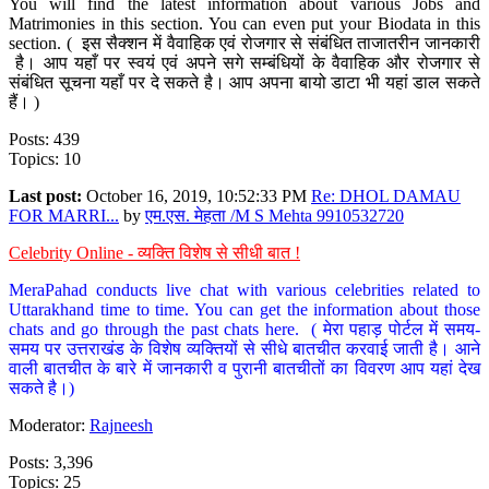
You will find the latest information about various Jobs and
Matrimonies in this section. You can even put your Biodata in this
section. ( इस सैक्शन में वैवाहिक एवं रोजगार से संबंधित ताजातरीन जानकारी
है। आप यहाँ पर स्वयं एवं अपने सगे सम्बंधियों के वैवाहिक और रोजगार से
संबंधित सूचना यहाँ पर दे सकते है। आप अपना बायो डाटा भी यहां डाल सकते
हैं। )
Posts: 439
Topics: 10
Last post:
October 16, 2019, 10:52:33 PM
Re: DHOL DAMAU
FOR MARRI...
by
एम.एस. मेहता /M S Mehta 9910532720
Celebrity Online - व्यक्ति विशेष से सीधी बात !
MeraPahad conducts live chat with various celebrities related to
Uttarakhand time to time. You can get the information about those
chats and go through the past chats here. ( मेरा पहाड़ पोर्टल में समय-
समय पर उत्तराखंड के विशेष व्यक्तियों से सीधे बातचीत करवाई जाती है। आने
वाली बातचीत के बारे में जानकारी व पुरानी बातचीतों का विवरण आप यहां देख
सकते है।)
Moderator:
Rajneesh
Posts: 3,396
Topics: 25