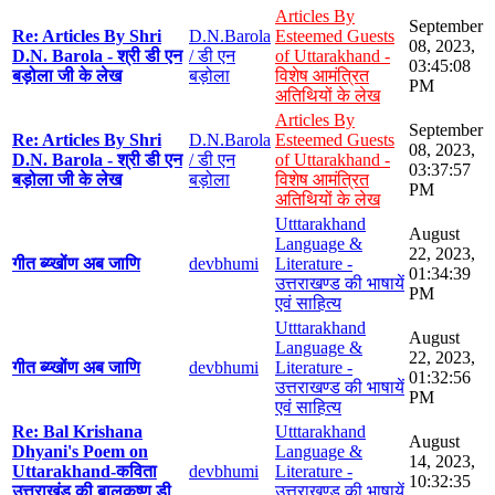
Articles By
September
Re: Articles By Shri
D.N.Barola
Esteemed Guests
08, 2023,
D.N. Barola - श्री डी एन
/ डी एन
of Uttarakhand -
03:45:08
बड़ोला जी के लेख
बड़ोला
विशेष आमंत्रित
PM
अतिथियों के लेख
Articles By
September
Re: Articles By Shri
D.N.Barola
Esteemed Guests
08, 2023,
D.N. Barola - श्री डी एन
/ डी एन
of Uttarakhand -
03:37:57
बड़ोला जी के लेख
बड़ोला
विशेष आमंत्रित
PM
अतिथियों के लेख
Utttarakhand
August
Language &
22, 2023,
गीत ब्य्खोंण अब जाणि
devbhumi
Literature -
01:34:39
उत्तराखण्ड की भाषायें
PM
एवं साहित्य
Utttarakhand
August
Language &
22, 2023,
गीत ब्य्खोंण अब जाणि
devbhumi
Literature -
01:32:56
उत्तराखण्ड की भाषायें
PM
एवं साहित्य
Re: Bal Krishana
Utttarakhand
August
Dhyani's Poem on
Language &
14, 2023,
Uttarakhand-कविता
devbhumi
Literature -
10:32:35
उत्तराखंड की बालकृष्ण डी
उत्तराखण्ड की भाषायें