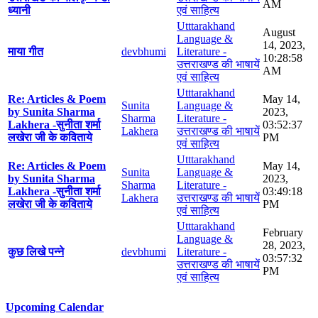
AM
ध्यानी
एवं साहित्य
Utttarakhand
August
Language &
14, 2023,
माया गीत
devbhumi
Literature -
10:28:58
उत्तराखण्ड की भाषायें
AM
एवं साहित्य
Utttarakhand
Re: Articles & Poem
May 14,
Sunita
Language &
by Sunita Sharma
2023,
Sharma
Literature -
Lakhera -सुनीता शर्मा
03:52:37
Lakhera
उत्तराखण्ड की भाषायें
लखेरा जी के कविताये
PM
एवं साहित्य
Utttarakhand
Re: Articles & Poem
May 14,
Sunita
Language &
by Sunita Sharma
2023,
Sharma
Literature -
Lakhera -सुनीता शर्मा
03:49:18
Lakhera
उत्तराखण्ड की भाषायें
लखेरा जी के कविताये
PM
एवं साहित्य
Utttarakhand
February
Language &
28, 2023,
कुछ लिखे पन्ने
devbhumi
Literature -
03:57:32
उत्तराखण्ड की भाषायें
PM
एवं साहित्य
Upcoming Calendar