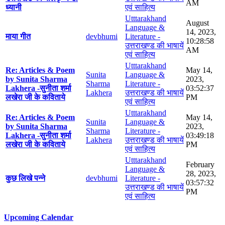
AM
ध्यानी
एवं साहित्य
Utttarakhand
August
Language &
14, 2023,
माया गीत
devbhumi
Literature -
10:28:58
उत्तराखण्ड की भाषायें
AM
एवं साहित्य
Utttarakhand
Re: Articles & Poem
May 14,
Sunita
Language &
by Sunita Sharma
2023,
Sharma
Literature -
Lakhera -सुनीता शर्मा
03:52:37
Lakhera
उत्तराखण्ड की भाषायें
लखेरा जी के कविताये
PM
एवं साहित्य
Utttarakhand
Re: Articles & Poem
May 14,
Sunita
Language &
by Sunita Sharma
2023,
Sharma
Literature -
Lakhera -सुनीता शर्मा
03:49:18
Lakhera
उत्तराखण्ड की भाषायें
लखेरा जी के कविताये
PM
एवं साहित्य
Utttarakhand
February
Language &
28, 2023,
कुछ लिखे पन्ने
devbhumi
Literature -
03:57:32
उत्तराखण्ड की भाषायें
PM
एवं साहित्य
Upcoming Calendar