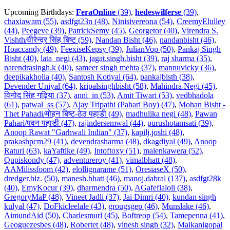
Upcoming Birthdays:
FeraOnline
(39)
,
hedeswilferse
(39)
,
chaxiawam (55)
,
asdfgt23n (48)
,
Ninisivereona (54)
,
CreemyElulley
(44)
,
Peegeve (39)
,
PatrickSemy (45)
,
Georgetor (40)
,
Virendra S.
Vishth/वीरेन्द्र सिंह बिष्ट (59)
,
Nandan Bisht (46)
,
nandanbisht (46)
,
Hoaccandy (49)
,
FeexiseKepsy (39)
,
JulianVop (50)
,
Pankaj Singh
Bisht (40)
,
lata_negi (43)
,
jagat.singh.bisht (39)
,
raj sharma (35)
,
narendrasingh.k (40)
,
sameer singh mehta (37)
,
mannuvicky (36)
,
deepikakholia (40)
,
Santosh Kotiyal (64)
,
pankajbisth (38)
,
Devender Uniyal (64)
,
kripalsinghbisht (58)
,
Mahindra Negi (45)
,
विनोद सिंह गढ़िया (37)
,
anni_in (53)
,
Amit Tiwari (53)
,
vedbhadola
(61)
,
patwal_ss (57)
,
Ajay Tripathi (Pahari Boy) (47)
,
Mohan Bisht -
Thet Pahadi/मोहन बिष्ट-ठेठ पहाडी (49)
,
madhulika negi (48)
,
Pawan
Pahari/पवन पहाडी (47)
,
rajindersemwal (44)
,
purushotamsati (39)
,
Anoop Rawat "Garhwali Indian" (37)
,
kapilj.joshi (48)
,
prakashpcm29 (41)
,
devendrasharma (48)
,
dkagdiyal (49)
,
Anoop
Raturi (63)
,
kaYaftike (49)
,
Intoftoxy (51)
,
malenkawera (52)
,
Qupiskondy (47)
,
adventureroy (41)
,
vimalbhatt (48)
,
AAMilissfoom (42)
,
elollignarame (51)
,
OresiaseX (50)
,
dredger.biz. (50)
,
manesh.bhatt (46)
,
manoj.dabral (137)
,
asdfgt28k
(40)
,
EmyKocur (39)
,
dharmendra (50)
,
AGafeflaloli (38)
,
GregoryMaP (48)
,
Vineet Jadli (37)
,
Jai Dimri (40)
,
kundan singh
kulyal (47)
,
DoFkicleelale (43)
,
grougsgep (46)
,
Munslake (46)
,
AimundAid (50)
,
Charlesmurl (45)
,
Boftreop (54)
,
Tamepenna (41)
,
Geoguezesbes (48)
,
Robertet (48)
,
vinesh singh (32)
,
Malkanigopal