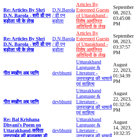
Articles By
September
Re: Articles By Shri
D.N.Barola
Esteemed Guests
08, 2023,
D.N. Barola - श्री डी एन
/ डी एन
of Uttarakhand -
03:45:08
बड़ोला जी के लेख
बड़ोला
विशेष आमंत्रित
PM
अतिथियों के लेख
Articles By
September
Re: Articles By Shri
D.N.Barola
Esteemed Guests
08, 2023,
D.N. Barola - श्री डी एन
/ डी एन
of Uttarakhand -
03:37:57
बड़ोला जी के लेख
बड़ोला
विशेष आमंत्रित
PM
अतिथियों के लेख
Utttarakhand
August
Language &
22, 2023,
गीत ब्य्खोंण अब जाणि
devbhumi
Literature -
01:34:39
उत्तराखण्ड की भाषायें
PM
एवं साहित्य
Utttarakhand
August
Language &
22, 2023,
गीत ब्य्खोंण अब जाणि
devbhumi
Literature -
01:32:56
उत्तराखण्ड की भाषायें
PM
एवं साहित्य
Re: Bal Krishana
Utttarakhand
August
Dhyani's Poem on
Language &
14, 2023,
Uttarakhand-कविता
devbhumi
Literature -
10:32:35
उत्तराखंड की बालकृष्ण डी
उत्तराखण्ड की भाषायें