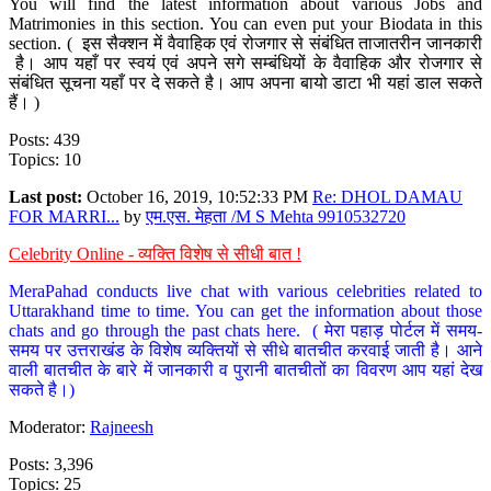
You will find the latest information about various Jobs and
Matrimonies in this section. You can even put your Biodata in this
section. ( इस सैक्शन में वैवाहिक एवं रोजगार से संबंधित ताजातरीन जानकारी
है। आप यहाँ पर स्वयं एवं अपने सगे सम्बंधियों के वैवाहिक और रोजगार से
संबंधित सूचना यहाँ पर दे सकते है। आप अपना बायो डाटा भी यहां डाल सकते
हैं। )
Posts: 439
Topics: 10
Last post:
October 16, 2019, 10:52:33 PM
Re: DHOL DAMAU
FOR MARRI...
by
एम.एस. मेहता /M S Mehta 9910532720
Celebrity Online - व्यक्ति विशेष से सीधी बात !
MeraPahad conducts live chat with various celebrities related to
Uttarakhand time to time. You can get the information about those
chats and go through the past chats here. ( मेरा पहाड़ पोर्टल में समय-
समय पर उत्तराखंड के विशेष व्यक्तियों से सीधे बातचीत करवाई जाती है। आने
वाली बातचीत के बारे में जानकारी व पुरानी बातचीतों का विवरण आप यहां देख
सकते है।)
Moderator:
Rajneesh
Posts: 3,396
Topics: 25