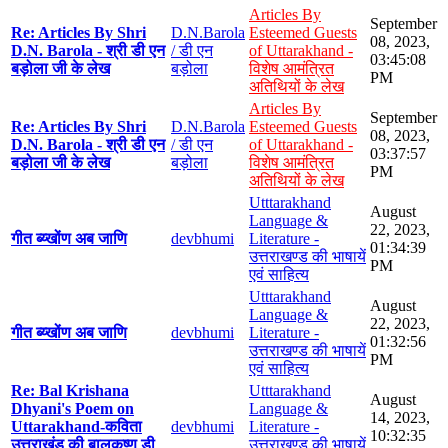
Articles By
September
Re: Articles By Shri
D.N.Barola
Esteemed Guests
08, 2023,
D.N. Barola - श्री डी एन
/ डी एन
of Uttarakhand -
03:45:08
बड़ोला जी के लेख
बड़ोला
विशेष आमंत्रित
PM
अतिथियों के लेख
Articles By
September
Re: Articles By Shri
D.N.Barola
Esteemed Guests
08, 2023,
D.N. Barola - श्री डी एन
/ डी एन
of Uttarakhand -
03:37:57
बड़ोला जी के लेख
बड़ोला
विशेष आमंत्रित
PM
अतिथियों के लेख
Utttarakhand
August
Language &
22, 2023,
गीत ब्य्खोंण अब जाणि
devbhumi
Literature -
01:34:39
उत्तराखण्ड की भाषायें
PM
एवं साहित्य
Utttarakhand
August
Language &
22, 2023,
गीत ब्य्खोंण अब जाणि
devbhumi
Literature -
01:32:56
उत्तराखण्ड की भाषायें
PM
एवं साहित्य
Re: Bal Krishana
Utttarakhand
August
Dhyani's Poem on
Language &
14, 2023,
Uttarakhand-कविता
devbhumi
Literature -
10:32:35
उत्तराखंड की बालकृष्ण डी
उत्तराखण्ड की भाषायें