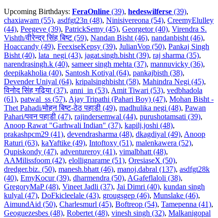
Upcoming Birthdays:
FeraOnline
(39)
,
hedeswilferse
(39)
,
chaxiawam (55)
,
asdfgt23n (48)
,
Ninisivereona (54)
,
CreemyElulley
(44)
,
Peegeve (39)
,
PatrickSemy (45)
,
Georgetor (40)
,
Virendra S.
Vishth/वीरेन्द्र सिंह बिष्ट (59)
,
Nandan Bisht (46)
,
nandanbisht (46)
,
Hoaccandy (49)
,
FeexiseKepsy (39)
,
JulianVop (50)
,
Pankaj Singh
Bisht (40)
,
lata_negi (43)
,
jagat.singh.bisht (39)
,
raj sharma (35)
,
narendrasingh.k (40)
,
sameer singh mehta (37)
,
mannuvicky (36)
,
deepikakholia (40)
,
Santosh Kotiyal (64)
,
pankajbisth (38)
,
Devender Uniyal (64)
,
kripalsinghbisht (58)
,
Mahindra Negi (45)
,
विनोद सिंह गढ़िया (37)
,
anni_in (53)
,
Amit Tiwari (53)
,
vedbhadola
(61)
,
patwal_ss (57)
,
Ajay Tripathi (Pahari Boy) (47)
,
Mohan Bisht -
Thet Pahadi/मोहन बिष्ट-ठेठ पहाडी (49)
,
madhulika negi (48)
,
Pawan
Pahari/पवन पहाडी (47)
,
rajindersemwal (44)
,
purushotamsati (39)
,
Anoop Rawat "Garhwali Indian" (37)
,
kapilj.joshi (48)
,
prakashpcm29 (41)
,
devendrasharma (48)
,
dkagdiyal (49)
,
Anoop
Raturi (63)
,
kaYaftike (49)
,
Intoftoxy (51)
,
malenkawera (52)
,
Qupiskondy (47)
,
adventureroy (41)
,
vimalbhatt (48)
,
AAMilissfoom (42)
,
elollignarame (51)
,
OresiaseX (50)
,
dredger.biz. (50)
,
manesh.bhatt (46)
,
manoj.dabral (137)
,
asdfgt28k
(40)
,
EmyKocur (39)
,
dharmendra (50)
,
AGafeflaloli (38)
,
GregoryMaP (48)
,
Vineet Jadli (37)
,
Jai Dimri (40)
,
kundan singh
kulyal (47)
,
DoFkicleelale (43)
,
grougsgep (46)
,
Munslake (46)
,
AimundAid (50)
,
Charlesmurl (45)
,
Boftreop (54)
,
Tamepenna (41)
,
Geoguezesbes (48)
,
Robertet (48)
,
vinesh singh (32)
,
Malkanigopal