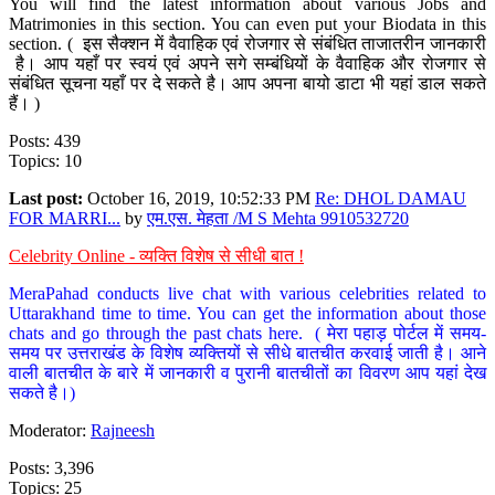
You will find the latest information about various Jobs and
Matrimonies in this section. You can even put your Biodata in this
section. ( इस सैक्शन में वैवाहिक एवं रोजगार से संबंधित ताजातरीन जानकारी
है। आप यहाँ पर स्वयं एवं अपने सगे सम्बंधियों के वैवाहिक और रोजगार से
संबंधित सूचना यहाँ पर दे सकते है। आप अपना बायो डाटा भी यहां डाल सकते
हैं। )
Posts: 439
Topics: 10
Last post:
October 16, 2019, 10:52:33 PM
Re: DHOL DAMAU
FOR MARRI...
by
एम.एस. मेहता /M S Mehta 9910532720
Celebrity Online - व्यक्ति विशेष से सीधी बात !
MeraPahad conducts live chat with various celebrities related to
Uttarakhand time to time. You can get the information about those
chats and go through the past chats here. ( मेरा पहाड़ पोर्टल में समय-
समय पर उत्तराखंड के विशेष व्यक्तियों से सीधे बातचीत करवाई जाती है। आने
वाली बातचीत के बारे में जानकारी व पुरानी बातचीतों का विवरण आप यहां देख
सकते है।)
Moderator:
Rajneesh
Posts: 3,396
Topics: 25