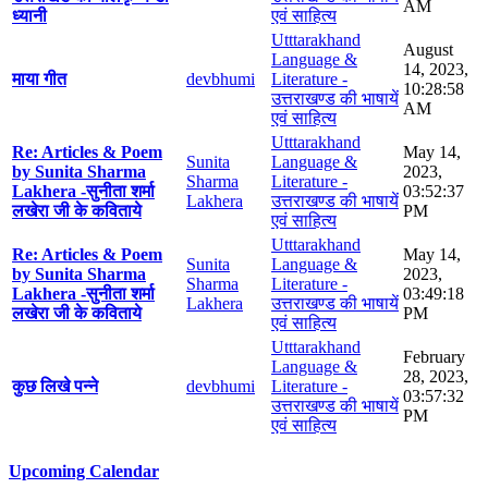
AM
ध्यानी
एवं साहित्य
Utttarakhand
August
Language &
14, 2023,
माया गीत
devbhumi
Literature -
10:28:58
उत्तराखण्ड की भाषायें
AM
एवं साहित्य
Utttarakhand
Re: Articles & Poem
May 14,
Sunita
Language &
by Sunita Sharma
2023,
Sharma
Literature -
Lakhera -सुनीता शर्मा
03:52:37
Lakhera
उत्तराखण्ड की भाषायें
लखेरा जी के कविताये
PM
एवं साहित्य
Utttarakhand
Re: Articles & Poem
May 14,
Sunita
Language &
by Sunita Sharma
2023,
Sharma
Literature -
Lakhera -सुनीता शर्मा
03:49:18
Lakhera
उत्तराखण्ड की भाषायें
लखेरा जी के कविताये
PM
एवं साहित्य
Utttarakhand
February
Language &
28, 2023,
कुछ लिखे पन्ने
devbhumi
Literature -
03:57:32
उत्तराखण्ड की भाषायें
PM
एवं साहित्य
Upcoming Calendar