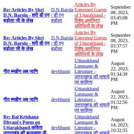
Articles By
September
Re: Articles By Shri
D.N.Barola
Esteemed Guests
08, 2023,
D.N. Barola - श्री डी एन
/ डी एन
of Uttarakhand -
03:45:08
बड़ोला जी के लेख
बड़ोला
विशेष आमंत्रित
PM
अतिथियों के लेख
Articles By
September
Re: Articles By Shri
D.N.Barola
Esteemed Guests
08, 2023,
D.N. Barola - श्री डी एन
/ डी एन
of Uttarakhand -
03:37:57
बड़ोला जी के लेख
बड़ोला
विशेष आमंत्रित
PM
अतिथियों के लेख
Utttarakhand
August
Language &
22, 2023,
गीत ब्य्खोंण अब जाणि
devbhumi
Literature -
01:34:39
उत्तराखण्ड की भाषायें
PM
एवं साहित्य
Utttarakhand
August
Language &
22, 2023,
गीत ब्य्खोंण अब जाणि
devbhumi
Literature -
01:32:56
उत्तराखण्ड की भाषायें
PM
एवं साहित्य
Re: Bal Krishana
Utttarakhand
August
Dhyani's Poem on
Language &
14, 2023,
Uttarakhand-कविता
devbhumi
Literature -
10:32:35
उत्तराखंड की बालकृष्ण डी
उत्तराखण्ड की भाषायें