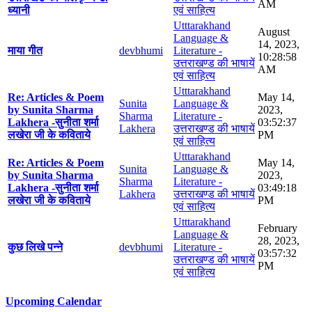
AM
ध्यानी
एवं साहित्य
Utttarakhand
August
Language &
14, 2023,
माया गीत
devbhumi
Literature -
10:28:58
उत्तराखण्ड की भाषायें
AM
एवं साहित्य
Utttarakhand
Re: Articles & Poem
May 14,
Sunita
Language &
by Sunita Sharma
2023,
Sharma
Literature -
Lakhera -सुनीता शर्मा
03:52:37
Lakhera
उत्तराखण्ड की भाषायें
लखेरा जी के कविताये
PM
एवं साहित्य
Utttarakhand
Re: Articles & Poem
May 14,
Sunita
Language &
by Sunita Sharma
2023,
Sharma
Literature -
Lakhera -सुनीता शर्मा
03:49:18
Lakhera
उत्तराखण्ड की भाषायें
लखेरा जी के कविताये
PM
एवं साहित्य
Utttarakhand
February
Language &
28, 2023,
कुछ लिखे पन्ने
devbhumi
Literature -
03:57:32
उत्तराखण्ड की भाषायें
PM
एवं साहित्य
Upcoming Calendar