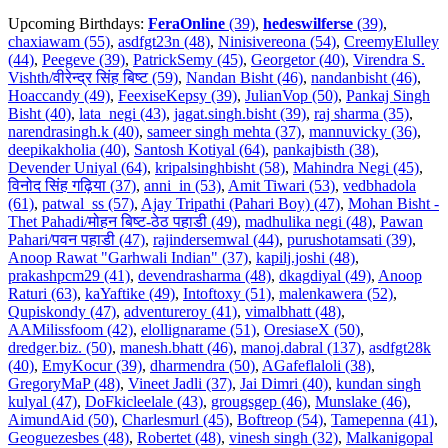
Upcoming Birthdays:
FeraOnline
(39)
,
hedeswilferse
(39)
,
chaxiawam (55)
,
asdfgt23n (48)
,
Ninisivereona (54)
,
CreemyElulley
(44)
,
Peegeve (39)
,
PatrickSemy (45)
,
Georgetor (40)
,
Virendra S.
Vishth/वीरेन्द्र सिंह बिष्ट (59)
,
Nandan Bisht (46)
,
nandanbisht (46)
,
Hoaccandy (49)
,
FeexiseKepsy (39)
,
JulianVop (50)
,
Pankaj Singh
Bisht (40)
,
lata_negi (43)
,
jagat.singh.bisht (39)
,
raj sharma (35)
,
narendrasingh.k (40)
,
sameer singh mehta (37)
,
mannuvicky (36)
,
deepikakholia (40)
,
Santosh Kotiyal (64)
,
pankajbisth (38)
,
Devender Uniyal (64)
,
kripalsinghbisht (58)
,
Mahindra Negi (45)
,
विनोद सिंह गढ़िया (37)
,
anni_in (53)
,
Amit Tiwari (53)
,
vedbhadola
(61)
,
patwal_ss (57)
,
Ajay Tripathi (Pahari Boy) (47)
,
Mohan Bisht -
Thet Pahadi/मोहन बिष्ट-ठेठ पहाडी (49)
,
madhulika negi (48)
,
Pawan
Pahari/पवन पहाडी (47)
,
rajindersemwal (44)
,
purushotamsati (39)
,
Anoop Rawat "Garhwali Indian" (37)
,
kapilj.joshi (48)
,
prakashpcm29 (41)
,
devendrasharma (48)
,
dkagdiyal (49)
,
Anoop
Raturi (63)
,
kaYaftike (49)
,
Intoftoxy (51)
,
malenkawera (52)
,
Qupiskondy (47)
,
adventureroy (41)
,
vimalbhatt (48)
,
AAMilissfoom (42)
,
elollignarame (51)
,
OresiaseX (50)
,
dredger.biz. (50)
,
manesh.bhatt (46)
,
manoj.dabral (137)
,
asdfgt28k
(40)
,
EmyKocur (39)
,
dharmendra (50)
,
AGafeflaloli (38)
,
GregoryMaP (48)
,
Vineet Jadli (37)
,
Jai Dimri (40)
,
kundan singh
kulyal (47)
,
DoFkicleelale (43)
,
grougsgep (46)
,
Munslake (46)
,
AimundAid (50)
,
Charlesmurl (45)
,
Boftreop (54)
,
Tamepenna (41)
,
Geoguezesbes (48)
,
Robertet (48)
,
vinesh singh (32)
,
Malkanigopal