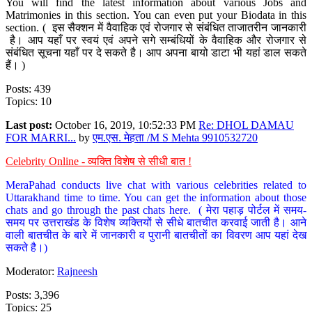
You will find the latest information about various Jobs and
Matrimonies in this section. You can even put your Biodata in this
section. ( इस सैक्शन में वैवाहिक एवं रोजगार से संबंधित ताजातरीन जानकारी
है। आप यहाँ पर स्वयं एवं अपने सगे सम्बंधियों के वैवाहिक और रोजगार से
संबंधित सूचना यहाँ पर दे सकते है। आप अपना बायो डाटा भी यहां डाल सकते
हैं। )
Posts: 439
Topics: 10
Last post:
October 16, 2019, 10:52:33 PM
Re: DHOL DAMAU
FOR MARRI...
by
एम.एस. मेहता /M S Mehta 9910532720
Celebrity Online - व्यक्ति विशेष से सीधी बात !
MeraPahad conducts live chat with various celebrities related to
Uttarakhand time to time. You can get the information about those
chats and go through the past chats here. ( मेरा पहाड़ पोर्टल में समय-
समय पर उत्तराखंड के विशेष व्यक्तियों से सीधे बातचीत करवाई जाती है। आने
वाली बातचीत के बारे में जानकारी व पुरानी बातचीतों का विवरण आप यहां देख
सकते है।)
Moderator:
Rajneesh
Posts: 3,396
Topics: 25