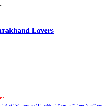
rs
.
rakhand Lovers
ोलन
hand, Social Movements of Uttarakhand, Freedom Fighters from Uttarakh