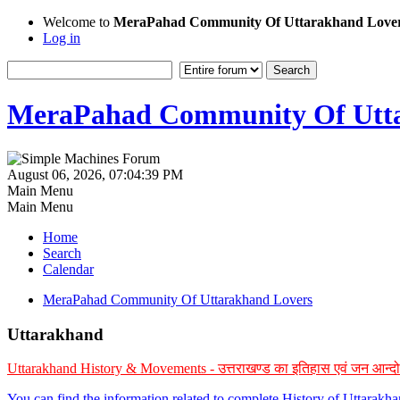
Welcome to
MeraPahad Community Of Uttarakhand Love
Log in
MeraPahad Community Of Utta
August 06, 2026, 07:04:39 PM
Main Menu
Main Menu
Home
Search
Calendar
MeraPahad Community Of Uttarakhand Lovers
Uttarakhand
Uttarakhand History & Movements - उत्तराखण्ड का इतिहास एवं जन आन्द
You can find the information related to complete History of Uttarak