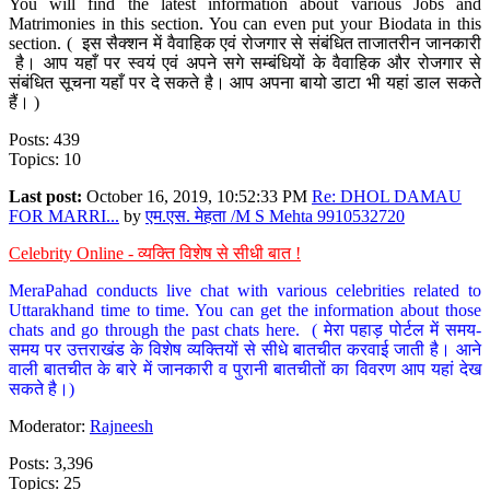
You will find the latest information about various Jobs and
Matrimonies in this section. You can even put your Biodata in this
section. ( इस सैक्शन में वैवाहिक एवं रोजगार से संबंधित ताजातरीन जानकारी
है। आप यहाँ पर स्वयं एवं अपने सगे सम्बंधियों के वैवाहिक और रोजगार से
संबंधित सूचना यहाँ पर दे सकते है। आप अपना बायो डाटा भी यहां डाल सकते
हैं। )
Posts: 439
Topics: 10
Last post:
October 16, 2019, 10:52:33 PM
Re: DHOL DAMAU
FOR MARRI...
by
एम.एस. मेहता /M S Mehta 9910532720
Celebrity Online - व्यक्ति विशेष से सीधी बात !
MeraPahad conducts live chat with various celebrities related to
Uttarakhand time to time. You can get the information about those
chats and go through the past chats here. ( मेरा पहाड़ पोर्टल में समय-
समय पर उत्तराखंड के विशेष व्यक्तियों से सीधे बातचीत करवाई जाती है। आने
वाली बातचीत के बारे में जानकारी व पुरानी बातचीतों का विवरण आप यहां देख
सकते है।)
Moderator:
Rajneesh
Posts: 3,396
Topics: 25