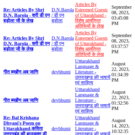
Articles By
September
Re: Articles By Shri
D.N.Barola
Esteemed Guests
08, 2023,
D.N. Barola - श्री डी एन
/ डी एन
of Uttarakhand -
03:45:08
बड़ोला जी के लेख
बड़ोला
विशेष आमंत्रित
PM
अतिथियों के लेख
Articles By
September
Re: Articles By Shri
D.N.Barola
Esteemed Guests
08, 2023,
D.N. Barola - श्री डी एन
/ डी एन
of Uttarakhand -
03:37:57
बड़ोला जी के लेख
बड़ोला
विशेष आमंत्रित
PM
अतिथियों के लेख
Utttarakhand
August
Language &
22, 2023,
गीत ब्य्खोंण अब जाणि
devbhumi
Literature -
01:34:39
उत्तराखण्ड की भाषायें
PM
एवं साहित्य
Utttarakhand
August
Language &
22, 2023,
गीत ब्य्खोंण अब जाणि
devbhumi
Literature -
01:32:56
उत्तराखण्ड की भाषायें
PM
एवं साहित्य
Re: Bal Krishana
Utttarakhand
August
Dhyani's Poem on
Language &
14, 2023,
Uttarakhand-कविता
devbhumi
Literature -
10:32:35
उत्तराखंड की बालकृष्ण डी
उत्तराखण्ड की भाषायें