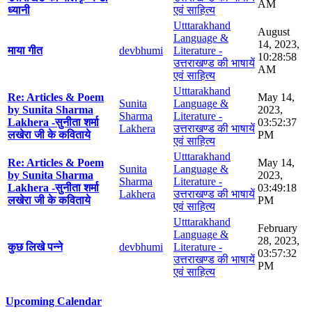
AM
ध्यानी
एवं साहित्य
Utttarakhand
August
Language &
14, 2023,
माया गीत
devbhumi
Literature -
10:28:58
उत्तराखण्ड की भाषायें
AM
एवं साहित्य
Utttarakhand
Re: Articles & Poem
May 14,
Sunita
Language &
by Sunita Sharma
2023,
Sharma
Literature -
Lakhera -सुनीता शर्मा
03:52:37
Lakhera
उत्तराखण्ड की भाषायें
लखेरा जी के कविताये
PM
एवं साहित्य
Utttarakhand
Re: Articles & Poem
May 14,
Sunita
Language &
by Sunita Sharma
2023,
Sharma
Literature -
Lakhera -सुनीता शर्मा
03:49:18
Lakhera
उत्तराखण्ड की भाषायें
लखेरा जी के कविताये
PM
एवं साहित्य
Utttarakhand
February
Language &
28, 2023,
कुछ लिखे पन्ने
devbhumi
Literature -
03:57:32
उत्तराखण्ड की भाषायें
PM
एवं साहित्य
Upcoming Calendar