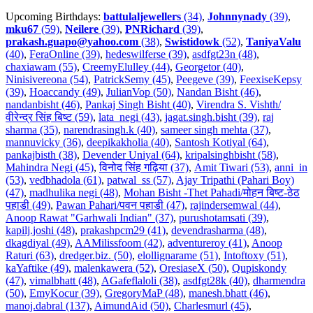
Upcoming Birthdays:
battulaljewellers
(34)
,
Johnnynady
(39)
,
mku67
(59)
,
Neilere
(39)
,
PNRichard
(39)
,
prakash.guapo@yahoo.com
(38)
,
Swistidowk
(52)
,
TaniyaValu
(40)
,
FeraOnline (39)
,
hedeswilferse (39)
,
asdfgt23n (48)
,
chaxiawam (55)
,
CreemyElulley (44)
,
Georgetor (40)
,
Ninisivereona (54)
,
PatrickSemy (45)
,
Peegeve (39)
,
FeexiseKepsy
(39)
,
Hoaccandy (49)
,
JulianVop (50)
,
Nandan Bisht (46)
,
nandanbisht (46)
,
Pankaj Singh Bisht (40)
,
Virendra S. Vishth/
वीरेन्द्र सिंह बिष्ट (59)
,
lata_negi (43)
,
jagat.singh.bisht (39)
,
raj
sharma (35)
,
narendrasingh.k (40)
,
sameer singh mehta (37)
,
mannuvicky (36)
,
deepikakholia (40)
,
Santosh Kotiyal (64)
,
pankajbisth (38)
,
Devender Uniyal (64)
,
kripalsinghbisht (58)
,
Mahindra Negi (45)
,
विनोद सिंह गढ़िया (37)
,
Amit Tiwari (53)
,
anni_in
(53)
,
vedbhadola (61)
,
patwal_ss (57)
,
Ajay Tripathi (Pahari Boy)
(47)
,
madhulika negi (48)
,
Mohan Bisht -Thet Pahadi/मोहन बिष्ट-ठेठ
पहाडी (49)
,
Pawan Pahari/पवन पहाडी (47)
,
rajindersemwal (44)
,
Anoop Rawat "Garhwali Indian" (37)
,
purushotamsati (39)
,
kapilj.joshi (48)
,
prakashpcm29 (41)
,
devendrasharma (48)
,
dkagdiyal (49)
,
AAMilissfoom (42)
,
adventureroy (41)
,
Anoop
Raturi (63)
,
dredger.biz. (50)
,
elollignarame (51)
,
Intoftoxy (51)
,
kaYaftike (49)
,
malenkawera (52)
,
OresiaseX (50)
,
Qupiskondy
(47)
,
vimalbhatt (48)
,
AGafeflaloli (38)
,
asdfgt28k (40)
,
dharmendra
(50)
,
EmyKocur (39)
,
GregoryMaP (48)
,
manesh.bhatt (46)
,
manoj.dabral (137)
,
AimundAid (50)
,
Charlesmurl (45)
,