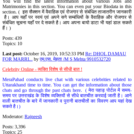
You will find the latest information about various Jobs and
Matrimonies in this section. You can even put your Biodata in this
section. ( इस सैक्शन में वैवाहिक एवं रोजगार से संबंधित ताजातरीन जानकारी
है। आप यहाँ पर स्वयं एवं अपने सगे सम्बंधियों के वैवाहिक और रोजगार से
संबंधित सूचना यहाँ पर दे सकते है। आप अपना बायो डाटा भी यहां डाल सकते
हैं। )
Posts: 439
Topics: 10
Last post:
October 16, 2019, 10:52:33 PM
Re: DHOL DAMAU
FOR MARRI...
by
एम.एस. मेहता /M S Mehta 9910532720
Celebrity Online - व्यक्ति विशेष से सीधी बात !
MeraPahad conducts live chat with various celebrities related to
Uttarakhand time to time. You can get the information about those
chats and go through the past chats here. ( मेरा पहाड़ पोर्टल में समय-
समय पर उत्तराखंड के विशेष व्यक्तियों से सीधे बातचीत करवाई जाती है। आने
वाली बातचीत के बारे में जानकारी व पुरानी बातचीतों का विवरण आप यहां देख
सकते है।)
Moderator:
Rajneesh
Posts: 3,396
Topics: 25