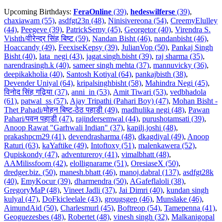
Upcoming Birthdays:
FeraOnline
(39)
,
hedeswilferse
(39)
,
chaxiawam (55)
,
asdfgt23n (48)
,
Ninisivereona (54)
,
CreemyElulley
(44)
,
Peegeve (39)
,
PatrickSemy (45)
,
Georgetor (40)
,
Virendra S.
Vishth/वीरेन्द्र सिंह बिष्ट (59)
,
Nandan Bisht (46)
,
nandanbisht (46)
,
Hoaccandy (49)
,
FeexiseKepsy (39)
,
JulianVop (50)
,
Pankaj Singh
Bisht (40)
,
lata_negi (43)
,
jagat.singh.bisht (39)
,
raj sharma (35)
,
narendrasingh.k (40)
,
sameer singh mehta (37)
,
mannuvicky (36)
,
deepikakholia (40)
,
Santosh Kotiyal (64)
,
pankajbisth (38)
,
Devender Uniyal (64)
,
kripalsinghbisht (58)
,
Mahindra Negi (45)
,
विनोद सिंह गढ़िया (37)
,
anni_in (53)
,
Amit Tiwari (53)
,
vedbhadola
(61)
,
patwal_ss (57)
,
Ajay Tripathi (Pahari Boy) (47)
,
Mohan Bisht -
Thet Pahadi/मोहन बिष्ट-ठेठ पहाडी (49)
,
madhulika negi (48)
,
Pawan
Pahari/पवन पहाडी (47)
,
rajindersemwal (44)
,
purushotamsati (39)
,
Anoop Rawat "Garhwali Indian" (37)
,
kapilj.joshi (48)
,
prakashpcm29 (41)
,
devendrasharma (48)
,
dkagdiyal (49)
,
Anoop
Raturi (63)
,
kaYaftike (49)
,
Intoftoxy (51)
,
malenkawera (52)
,
Qupiskondy (47)
,
adventureroy (41)
,
vimalbhatt (48)
,
AAMilissfoom (42)
,
elollignarame (51)
,
OresiaseX (50)
,
dredger.biz. (50)
,
manesh.bhatt (46)
,
manoj.dabral (137)
,
asdfgt28k
(40)
,
EmyKocur (39)
,
dharmendra (50)
,
AGafeflaloli (38)
,
GregoryMaP (48)
,
Vineet Jadli (37)
,
Jai Dimri (40)
,
kundan singh
kulyal (47)
,
DoFkicleelale (43)
,
grougsgep (46)
,
Munslake (46)
,
AimundAid (50)
,
Charlesmurl (45)
,
Boftreop (54)
,
Tamepenna (41)
,
Geoguezesbes (48)
,
Robertet (48)
,
vinesh singh (32)
,
Malkanigopal