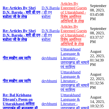
Articles By
September
Re: Articles By Shri
D.N.Barola
Esteemed Guests
08, 2023,
D.N. Barola - श्री डी एन
/ डी एन
of Uttarakhand -
03:45:08
बड़ोला जी के लेख
बड़ोला
विशेष आमंत्रित
PM
अतिथियों के लेख
Articles By
September
Re: Articles By Shri
D.N.Barola
Esteemed Guests
08, 2023,
D.N. Barola - श्री डी एन
/ डी एन
of Uttarakhand -
03:37:57
बड़ोला जी के लेख
बड़ोला
विशेष आमंत्रित
PM
अतिथियों के लेख
Utttarakhand
August
Language &
22, 2023,
गीत ब्य्खोंण अब जाणि
devbhumi
Literature -
01:34:39
उत्तराखण्ड की भाषायें
PM
एवं साहित्य
Utttarakhand
August
Language &
22, 2023,
गीत ब्य्खोंण अब जाणि
devbhumi
Literature -
01:32:56
उत्तराखण्ड की भाषायें
PM
एवं साहित्य
Re: Bal Krishana
Utttarakhand
August
Dhyani's Poem on
Language &
14, 2023,
Uttarakhand-कविता
devbhumi
Literature -
10:32:35
उत्तराखंड की बालकृष्ण डी
उत्तराखण्ड की भाषायें