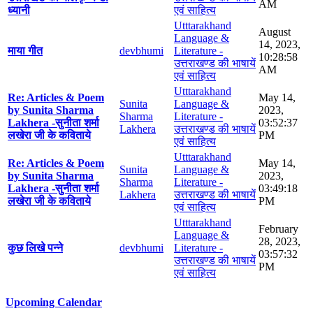
AM
ध्यानी
एवं साहित्य
Utttarakhand
August
Language &
14, 2023,
माया गीत
devbhumi
Literature -
10:28:58
उत्तराखण्ड की भाषायें
AM
एवं साहित्य
Utttarakhand
Re: Articles & Poem
May 14,
Sunita
Language &
by Sunita Sharma
2023,
Sharma
Literature -
Lakhera -सुनीता शर्मा
03:52:37
Lakhera
उत्तराखण्ड की भाषायें
लखेरा जी के कविताये
PM
एवं साहित्य
Utttarakhand
Re: Articles & Poem
May 14,
Sunita
Language &
by Sunita Sharma
2023,
Sharma
Literature -
Lakhera -सुनीता शर्मा
03:49:18
Lakhera
उत्तराखण्ड की भाषायें
लखेरा जी के कविताये
PM
एवं साहित्य
Utttarakhand
February
Language &
28, 2023,
कुछ लिखे पन्ने
devbhumi
Literature -
03:57:32
उत्तराखण्ड की भाषायें
PM
एवं साहित्य
Upcoming Calendar