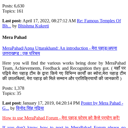
Posts: 6,630
Topics: 161
Last post:
April 17, 2022, 08:27:12 AM
Re: Famous Temples Of
Bh...
by
Bhishma Kukreti
Mera Pahad
MeraPahad/Apna Uttarakhand: An introduction - मेरा पहाड़/अपना
उत्तराखण्ड : एक परिचय
Here you will find the various works being done by MeraPahad
Team, Achievements, Feedback and Recognition they got. ( यहाँ पर
पढ़िये मेरा पहाड़ टीम के द्वारा किये गए विभिन्न कार्यों का ब्योरा,मेरा पहाड़ टीम
की उपलब्धियां, मेरा पहाड़ को मिले सम्मान और प्रतिक्रियायों की जानकारी )
Posts: 1,378
Topics: 35
Last post:
January 17, 2019, 04:20:14 PM
Poster by Mera Pahad -
G...
by
विनोद सिंह गढ़िया
How to use MeraPahad Forum - मेरा पहाड़ फोरम को कैसे प्रयोग करें!
If you don't know how to post in MeraPahad Forum please go