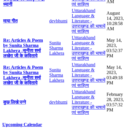
AM
ध्यानी
एवं साहित्य
Utttarakhand
August
Language &
14, 2023,
माया गीत
devbhumi
Literature -
10:28:58
उत्तराखण्ड की भाषायें
AM
एवं साहित्य
Utttarakhand
Re: Articles & Poem
May 14,
Sunita
Language &
by Sunita Sharma
2023,
Sharma
Literature -
Lakhera -सुनीता शर्मा
03:52:37
Lakhera
उत्तराखण्ड की भाषायें
लखेरा जी के कविताये
PM
एवं साहित्य
Utttarakhand
Re: Articles & Poem
May 14,
Sunita
Language &
by Sunita Sharma
2023,
Sharma
Literature -
Lakhera -सुनीता शर्मा
03:49:18
Lakhera
उत्तराखण्ड की भाषायें
लखेरा जी के कविताये
PM
एवं साहित्य
Utttarakhand
February
Language &
28, 2023,
कुछ लिखे पन्ने
devbhumi
Literature -
03:57:32
उत्तराखण्ड की भाषायें
PM
एवं साहित्य
Upcoming Calendar