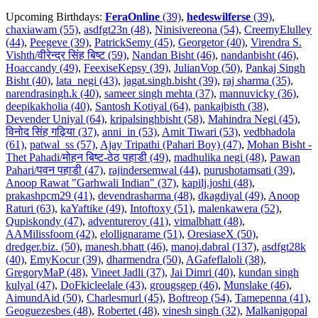
Upcoming Birthdays:
FeraOnline
(39)
,
hedeswilferse
(39)
,
chaxiawam (55)
,
asdfgt23n (48)
,
Ninisivereona (54)
,
CreemyElulley
(44)
,
Peegeve (39)
,
PatrickSemy (45)
,
Georgetor (40)
,
Virendra S.
Vishth/वीरेन्द्र सिंह बिष्ट (59)
,
Nandan Bisht (46)
,
nandanbisht (46)
,
Hoaccandy (49)
,
FeexiseKepsy (39)
,
JulianVop (50)
,
Pankaj Singh
Bisht (40)
,
lata_negi (43)
,
jagat.singh.bisht (39)
,
raj sharma (35)
,
narendrasingh.k (40)
,
sameer singh mehta (37)
,
mannuvicky (36)
,
deepikakholia (40)
,
Santosh Kotiyal (64)
,
pankajbisth (38)
,
Devender Uniyal (64)
,
kripalsinghbisht (58)
,
Mahindra Negi (45)
,
विनोद सिंह गढ़िया (37)
,
anni_in (53)
,
Amit Tiwari (53)
,
vedbhadola
(61)
,
patwal_ss (57)
,
Ajay Tripathi (Pahari Boy) (47)
,
Mohan Bisht -
Thet Pahadi/मोहन बिष्ट-ठेठ पहाडी (49)
,
madhulika negi (48)
,
Pawan
Pahari/पवन पहाडी (47)
,
rajindersemwal (44)
,
purushotamsati (39)
,
Anoop Rawat "Garhwali Indian" (37)
,
kapilj.joshi (48)
,
prakashpcm29 (41)
,
devendrasharma (48)
,
dkagdiyal (49)
,
Anoop
Raturi (63)
,
kaYaftike (49)
,
Intoftoxy (51)
,
malenkawera (52)
,
Qupiskondy (47)
,
adventureroy (41)
,
vimalbhatt (48)
,
AAMilissfoom (42)
,
elollignarame (51)
,
OresiaseX (50)
,
dredger.biz. (50)
,
manesh.bhatt (46)
,
manoj.dabral (137)
,
asdfgt28k
(40)
,
EmyKocur (39)
,
dharmendra (50)
,
AGafeflaloli (38)
,
GregoryMaP (48)
,
Vineet Jadli (37)
,
Jai Dimri (40)
,
kundan singh
kulyal (47)
,
DoFkicleelale (43)
,
grougsgep (46)
,
Munslake (46)
,
AimundAid (50)
,
Charlesmurl (45)
,
Boftreop (54)
,
Tamepenna (41)
,
Geoguezesbes (48)
,
Robertet (48)
,
vinesh singh (32)
,
Malkanigopal