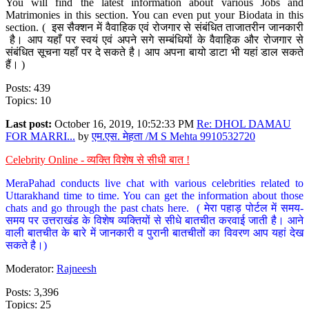
You will find the latest information about various Jobs and
Matrimonies in this section. You can even put your Biodata in this
section. ( इस सैक्शन में वैवाहिक एवं रोजगार से संबंधित ताजातरीन जानकारी
है। आप यहाँ पर स्वयं एवं अपने सगे सम्बंधियों के वैवाहिक और रोजगार से
संबंधित सूचना यहाँ पर दे सकते है। आप अपना बायो डाटा भी यहां डाल सकते
हैं। )
Posts: 439
Topics: 10
Last post:
October 16, 2019, 10:52:33 PM
Re: DHOL DAMAU
FOR MARRI...
by
एम.एस. मेहता /M S Mehta 9910532720
Celebrity Online - व्यक्ति विशेष से सीधी बात !
MeraPahad conducts live chat with various celebrities related to
Uttarakhand time to time. You can get the information about those
chats and go through the past chats here. ( मेरा पहाड़ पोर्टल में समय-
समय पर उत्तराखंड के विशेष व्यक्तियों से सीधे बातचीत करवाई जाती है। आने
वाली बातचीत के बारे में जानकारी व पुरानी बातचीतों का विवरण आप यहां देख
सकते है।)
Moderator:
Rajneesh
Posts: 3,396
Topics: 25