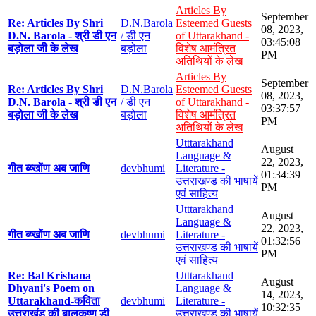
Articles By
September
Re: Articles By Shri
D.N.Barola
Esteemed Guests
08, 2023,
D.N. Barola - श्री डी एन
/ डी एन
of Uttarakhand -
03:45:08
बड़ोला जी के लेख
बड़ोला
विशेष आमंत्रित
PM
अतिथियों के लेख
Articles By
September
Re: Articles By Shri
D.N.Barola
Esteemed Guests
08, 2023,
D.N. Barola - श्री डी एन
/ डी एन
of Uttarakhand -
03:37:57
बड़ोला जी के लेख
बड़ोला
विशेष आमंत्रित
PM
अतिथियों के लेख
Utttarakhand
August
Language &
22, 2023,
गीत ब्य्खोंण अब जाणि
devbhumi
Literature -
01:34:39
उत्तराखण्ड की भाषायें
PM
एवं साहित्य
Utttarakhand
August
Language &
22, 2023,
गीत ब्य्खोंण अब जाणि
devbhumi
Literature -
01:32:56
उत्तराखण्ड की भाषायें
PM
एवं साहित्य
Re: Bal Krishana
Utttarakhand
August
Dhyani's Poem on
Language &
14, 2023,
Uttarakhand-कविता
devbhumi
Literature -
10:32:35
उत्तराखंड की बालकृष्ण डी
उत्तराखण्ड की भाषायें