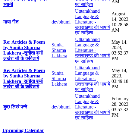
AM
ध्यानी
एवं साहित्य
Utttarakhand
August
Language &
14, 2023,
माया गीत
devbhumi
Literature -
10:28:58
उत्तराखण्ड की भाषायें
AM
एवं साहित्य
Utttarakhand
Re: Articles & Poem
May 14,
Sunita
Language &
by Sunita Sharma
2023,
Sharma
Literature -
Lakhera -सुनीता शर्मा
03:52:37
Lakhera
उत्तराखण्ड की भाषायें
लखेरा जी के कविताये
PM
एवं साहित्य
Utttarakhand
Re: Articles & Poem
May 14,
Sunita
Language &
by Sunita Sharma
2023,
Sharma
Literature -
Lakhera -सुनीता शर्मा
03:49:18
Lakhera
उत्तराखण्ड की भाषायें
लखेरा जी के कविताये
PM
एवं साहित्य
Utttarakhand
February
Language &
28, 2023,
कुछ लिखे पन्ने
devbhumi
Literature -
03:57:32
उत्तराखण्ड की भाषायें
PM
एवं साहित्य
Upcoming Calendar