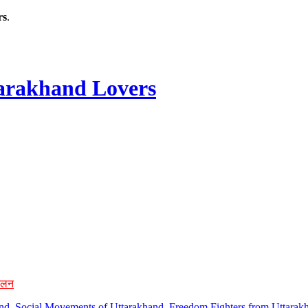
rs
.
rakhand Lovers
ोलन
hand, Social Movements of Uttarakhand, Freedom Fighters from Uttarakh