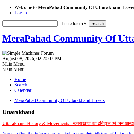
Welcome to
MeraPahad Community Of Uttarakhand Love
Log in
MeraPahad Community Of Utta
August 08, 2026, 02:20:07 PM
Main Menu
Main Menu
Home
Search
Calendar
MeraPahad Community Of Uttarakhand Lovers
Uttarakhand
Uttarakhand History & Movements - उत्तराखण्ड का इतिहास एवं जन आन्द
You can find the information related to complete History of Uttarak