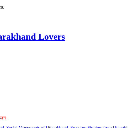
rs
.
rakhand Lovers
ोलन
hand, Social Movements of Uttarakhand, Freedom Fighters from Uttarakh