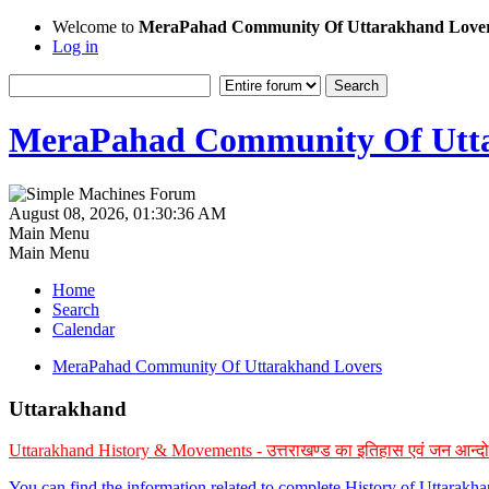
Welcome to
MeraPahad Community Of Uttarakhand Love
Log in
MeraPahad Community Of Utta
August 08, 2026, 01:30:36 AM
Main Menu
Main Menu
Home
Search
Calendar
MeraPahad Community Of Uttarakhand Lovers
Uttarakhand
Uttarakhand History & Movements - उत्तराखण्ड का इतिहास एवं जन आन्द
You can find the information related to complete History of Uttarak