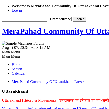
Welcome to
MeraPahad Community Of Uttarakhand Love
Log in
MeraPahad Community Of Utta
August 07, 2026, 03:48:12 AM
Main Menu
Main Menu
Home
Search
Calendar
MeraPahad Community Of Uttarakhand Lovers
Uttarakhand
Uttarakhand History & Movements - उत्तराखण्ड का इतिहास एवं जन आन्द
You can find the information related to complete History of Uttarak