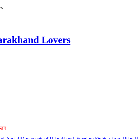
rs
.
rakhand Lovers
ोलन
hand, Social Movements of Uttarakhand, Freedom Fighters from Uttarakh