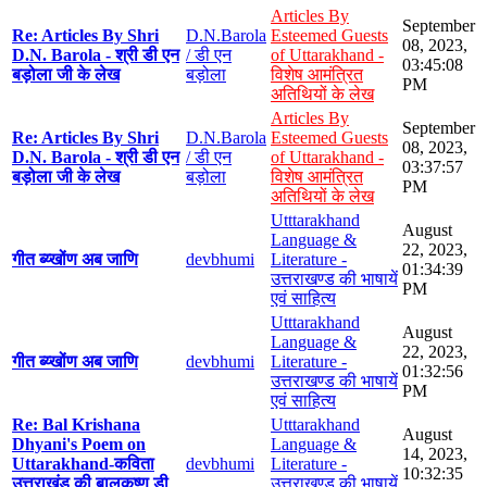
Articles By
September
Re: Articles By Shri
D.N.Barola
Esteemed Guests
08, 2023,
D.N. Barola - श्री डी एन
/ डी एन
of Uttarakhand -
03:45:08
बड़ोला जी के लेख
बड़ोला
विशेष आमंत्रित
PM
अतिथियों के लेख
Articles By
September
Re: Articles By Shri
D.N.Barola
Esteemed Guests
08, 2023,
D.N. Barola - श्री डी एन
/ डी एन
of Uttarakhand -
03:37:57
बड़ोला जी के लेख
बड़ोला
विशेष आमंत्रित
PM
अतिथियों के लेख
Utttarakhand
August
Language &
22, 2023,
गीत ब्य्खोंण अब जाणि
devbhumi
Literature -
01:34:39
उत्तराखण्ड की भाषायें
PM
एवं साहित्य
Utttarakhand
August
Language &
22, 2023,
गीत ब्य्खोंण अब जाणि
devbhumi
Literature -
01:32:56
उत्तराखण्ड की भाषायें
PM
एवं साहित्य
Re: Bal Krishana
Utttarakhand
August
Dhyani's Poem on
Language &
14, 2023,
Uttarakhand-कविता
devbhumi
Literature -
10:32:35
उत्तराखंड की बालकृष्ण डी
उत्तराखण्ड की भाषायें