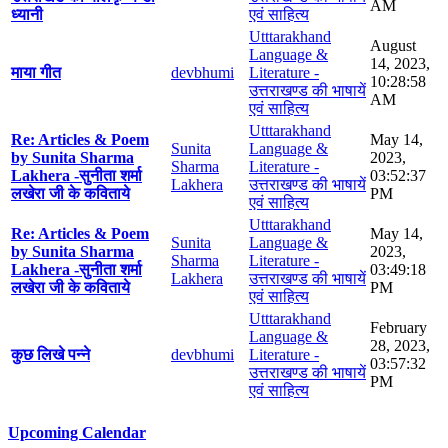
AM
ध्यानी
एवं साहित्य
Utttarakhand
August
Language &
14, 2023,
माया गीत
devbhumi
Literature -
10:28:58
उत्तराखण्ड की भाषायें
AM
एवं साहित्य
Utttarakhand
Re: Articles & Poem
May 14,
Sunita
Language &
by Sunita Sharma
2023,
Sharma
Literature -
Lakhera -सुनीता शर्मा
03:52:37
Lakhera
उत्तराखण्ड की भाषायें
लखेरा जी के कविताये
PM
एवं साहित्य
Utttarakhand
Re: Articles & Poem
May 14,
Sunita
Language &
by Sunita Sharma
2023,
Sharma
Literature -
Lakhera -सुनीता शर्मा
03:49:18
Lakhera
उत्तराखण्ड की भाषायें
लखेरा जी के कविताये
PM
एवं साहित्य
Utttarakhand
February
Language &
28, 2023,
कुछ लिखे पन्ने
devbhumi
Literature -
03:57:32
उत्तराखण्ड की भाषायें
PM
एवं साहित्य
Upcoming Calendar