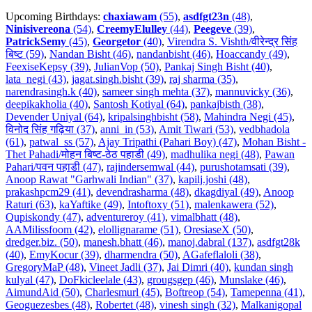
Upcoming Birthdays:
chaxiawam
(55)
,
asdfgt23n
(48)
,
Ninisivereona
(54)
,
CreemyElulley
(44)
,
Peegeve
(39)
,
PatrickSemy
(45)
,
Georgetor
(40)
,
Virendra S. Vishth/वीरेन्द्र सिंह
बिष्ट (59)
,
Nandan Bisht (46)
,
nandanbisht (46)
,
Hoaccandy (49)
,
FeexiseKepsy (39)
,
JulianVop (50)
,
Pankaj Singh Bisht (40)
,
lata_negi (43)
,
jagat.singh.bisht (39)
,
raj sharma (35)
,
narendrasingh.k (40)
,
sameer singh mehta (37)
,
mannuvicky (36)
,
deepikakholia (40)
,
Santosh Kotiyal (64)
,
pankajbisth (38)
,
Devender Uniyal (64)
,
kripalsinghbisht (58)
,
Mahindra Negi (45)
,
विनोद सिंह गढ़िया (37)
,
anni_in (53)
,
Amit Tiwari (53)
,
vedbhadola
(61)
,
patwal_ss (57)
,
Ajay Tripathi (Pahari Boy) (47)
,
Mohan Bisht -
Thet Pahadi/मोहन बिष्ट-ठेठ पहाडी (49)
,
madhulika negi (48)
,
Pawan
Pahari/पवन पहाडी (47)
,
rajindersemwal (44)
,
purushotamsati (39)
,
Anoop Rawat "Garhwali Indian" (37)
,
kapilj.joshi (48)
,
prakashpcm29 (41)
,
devendrasharma (48)
,
dkagdiyal (49)
,
Anoop
Raturi (63)
,
kaYaftike (49)
,
Intoftoxy (51)
,
malenkawera (52)
,
Qupiskondy (47)
,
adventureroy (41)
,
vimalbhatt (48)
,
AAMilissfoom (42)
,
elollignarame (51)
,
OresiaseX (50)
,
dredger.biz. (50)
,
manesh.bhatt (46)
,
manoj.dabral (137)
,
asdfgt28k
(40)
,
EmyKocur (39)
,
dharmendra (50)
,
AGafeflaloli (38)
,
GregoryMaP (48)
,
Vineet Jadli (37)
,
Jai Dimri (40)
,
kundan singh
kulyal (47)
,
DoFkicleelale (43)
,
grougsgep (46)
,
Munslake (46)
,
AimundAid (50)
,
Charlesmurl (45)
,
Boftreop (54)
,
Tamepenna (41)
,
Geoguezesbes (48)
,
Robertet (48)
,
vinesh singh (32)
,
Malkanigopal