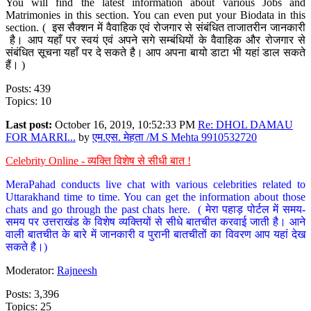
You will find the latest information about various Jobs and
Matrimonies in this section. You can even put your Biodata in this
section. ( इस सैक्शन में वैवाहिक एवं रोजगार से संबंधित ताजातरीन जानकारी
है। आप यहाँ पर स्वयं एवं अपने सगे सम्बंधियों के वैवाहिक और रोजगार से
संबंधित सूचना यहाँ पर दे सकते है। आप अपना बायो डाटा भी यहां डाल सकते
हैं। )
Posts: 439
Topics: 10
Last post:
October 16, 2019, 10:52:33 PM
Re: DHOL DAMAU
FOR MARRI...
by
एम.एस. मेहता /M S Mehta 9910532720
Celebrity Online - व्यक्ति विशेष से सीधी बात !
MeraPahad conducts live chat with various celebrities related to
Uttarakhand time to time. You can get the information about those
chats and go through the past chats here. ( मेरा पहाड़ पोर्टल में समय-
समय पर उत्तराखंड के विशेष व्यक्तियों से सीधे बातचीत करवाई जाती है। आने
वाली बातचीत के बारे में जानकारी व पुरानी बातचीतों का विवरण आप यहां देख
सकते है।)
Moderator:
Rajneesh
Posts: 3,396
Topics: 25