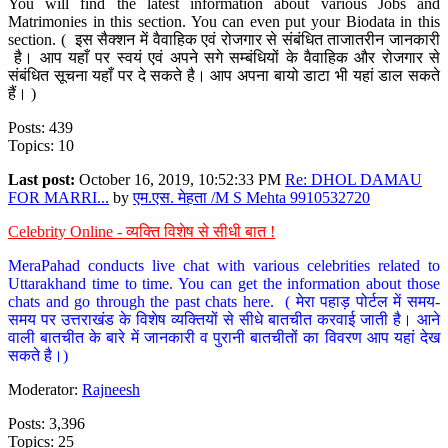
You will find the latest information about various Jobs and
Matrimonies in this section. You can even put your Biodata in this
section. ( इस सैक्शन में वैवाहिक एवं रोजगार से संबंधित ताजातरीन जानकारी
है। आप यहाँ पर स्वयं एवं अपने सगे सम्बंधियों के वैवाहिक और रोजगार से
संबंधित सूचना यहाँ पर दे सकते है। आप अपना बायो डाटा भी यहां डाल सकते
हैं। )
Posts: 439
Topics: 10
Last post:
October 16, 2019, 10:52:33 PM
Re: DHOL DAMAU
FOR MARRI...
by
एम.एस. मेहता /M S Mehta 9910532720
Celebrity Online - व्यक्ति विशेष से सीधी बात !
MeraPahad conducts live chat with various celebrities related to
Uttarakhand time to time. You can get the information about those
chats and go through the past chats here. ( मेरा पहाड़ पोर्टल में समय-
समय पर उत्तराखंड के विशेष व्यक्तियों से सीधे बातचीत करवाई जाती है। आने
वाली बातचीत के बारे में जानकारी व पुरानी बातचीतों का विवरण आप यहां देख
सकते है।)
Moderator:
Rajneesh
Posts: 3,396
Topics: 25