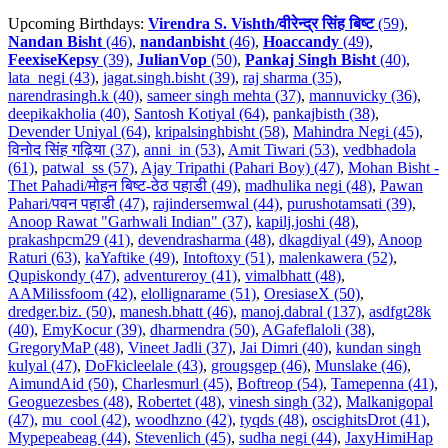
Upcoming Birthdays:
Virendra S. Vishth/वीरेन्द्र सिंह बिष्ट
(59)
,
Nandan Bisht
(46)
,
nandanbisht
(46)
,
Hoaccandy
(49)
,
FeexiseKepsy
(39)
,
JulianVop
(50)
,
Pankaj Singh Bisht
(40)
,
lata_negi (43)
,
jagat.singh.bisht (39)
,
raj sharma (35)
,
narendrasingh.k (40)
,
sameer singh mehta (37)
,
mannuvicky (36)
,
deepikakholia (40)
,
Santosh Kotiyal (64)
,
pankajbisth (38)
,
Devender Uniyal (64)
,
kripalsinghbisht (58)
,
Mahindra Negi (45)
,
विनोद सिंह गढ़िया (37)
,
anni_in (53)
,
Amit Tiwari (53)
,
vedbhadola
(61)
,
patwal_ss (57)
,
Ajay Tripathi (Pahari Boy) (47)
,
Mohan Bisht -
Thet Pahadi/मोहन बिष्ट-ठेठ पहाडी (49)
,
madhulika negi (48)
,
Pawan
Pahari/पवन पहाडी (47)
,
rajindersemwal (44)
,
purushotamsati (39)
,
Anoop Rawat "Garhwali Indian" (37)
,
kapilj.joshi (48)
,
prakashpcm29 (41)
,
devendrasharma (48)
,
dkagdiyal (49)
,
Anoop
Raturi (63)
,
kaYaftike (49)
,
Intoftoxy (51)
,
malenkawera (52)
,
Qupiskondy (47)
,
adventureroy (41)
,
vimalbhatt (48)
,
AAMilissfoom (42)
,
elollignarame (51)
,
OresiaseX (50)
,
dredger.biz. (50)
,
manesh.bhatt (46)
,
manoj.dabral (137)
,
asdfgt28k
(40)
,
EmyKocur (39)
,
dharmendra (50)
,
AGafeflaloli (38)
,
GregoryMaP (48)
,
Vineet Jadli (37)
,
Jai Dimri (40)
,
kundan singh
kulyal (47)
,
DoFkicleelale (43)
,
grougsgep (46)
,
Munslake (46)
,
AimundAid (50)
,
Charlesmurl (45)
,
Boftreop (54)
,
Tamepenna (41)
,
Geoguezesbes (48)
,
Robertet (48)
,
vinesh singh (32)
,
Malkanigopal
(47)
,
mu_cool (42)
,
woodhzno (42)
,
tyqds (48)
,
oscighitsDrot (41)
,
Mypepeabeag (44)
,
Stevenlich (45)
,
sudha negi (44)
,
JaxyHimiHap