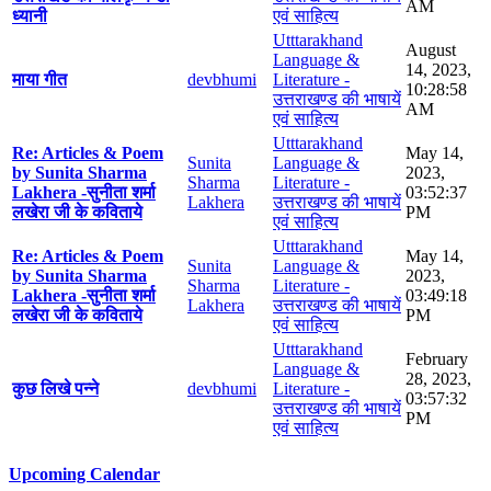
AM
ध्यानी
एवं साहित्य
Utttarakhand
August
Language &
14, 2023,
माया गीत
devbhumi
Literature -
10:28:58
उत्तराखण्ड की भाषायें
AM
एवं साहित्य
Utttarakhand
Re: Articles & Poem
May 14,
Sunita
Language &
by Sunita Sharma
2023,
Sharma
Literature -
Lakhera -सुनीता शर्मा
03:52:37
Lakhera
उत्तराखण्ड की भाषायें
लखेरा जी के कविताये
PM
एवं साहित्य
Utttarakhand
Re: Articles & Poem
May 14,
Sunita
Language &
by Sunita Sharma
2023,
Sharma
Literature -
Lakhera -सुनीता शर्मा
03:49:18
Lakhera
उत्तराखण्ड की भाषायें
लखेरा जी के कविताये
PM
एवं साहित्य
Utttarakhand
February
Language &
28, 2023,
कुछ लिखे पन्ने
devbhumi
Literature -
03:57:32
उत्तराखण्ड की भाषायें
PM
एवं साहित्य
Upcoming Calendar