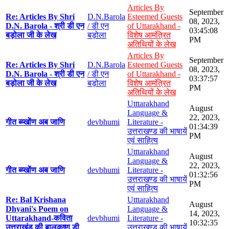
Articles By
September
Re: Articles By Shri
D.N.Barola
Esteemed Guests
08, 2023,
D.N. Barola - श्री डी एन
/ डी एन
of Uttarakhand -
03:45:08
बड़ोला जी के लेख
बड़ोला
विशेष आमंत्रित
PM
अतिथियों के लेख
Articles By
September
Re: Articles By Shri
D.N.Barola
Esteemed Guests
08, 2023,
D.N. Barola - श्री डी एन
/ डी एन
of Uttarakhand -
03:37:57
बड़ोला जी के लेख
बड़ोला
विशेष आमंत्रित
PM
अतिथियों के लेख
Utttarakhand
August
Language &
22, 2023,
गीत ब्य्खोंण अब जाणि
devbhumi
Literature -
01:34:39
उत्तराखण्ड की भाषायें
PM
एवं साहित्य
Utttarakhand
August
Language &
22, 2023,
गीत ब्य्खोंण अब जाणि
devbhumi
Literature -
01:32:56
उत्तराखण्ड की भाषायें
PM
एवं साहित्य
Re: Bal Krishana
Utttarakhand
August
Dhyani's Poem on
Language &
14, 2023,
Uttarakhand-कविता
devbhumi
Literature -
10:32:35
उत्तराखंड की बालकृष्ण डी
उत्तराखण्ड की भाषायें