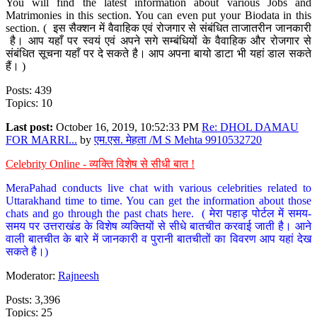
You will find the latest information about various Jobs and
Matrimonies in this section. You can even put your Biodata in this
section. ( इस सैक्शन में वैवाहिक एवं रोजगार से संबंधित ताजातरीन जानकारी
है। आप यहाँ पर स्वयं एवं अपने सगे सम्बंधियों के वैवाहिक और रोजगार से
संबंधित सूचना यहाँ पर दे सकते है। आप अपना बायो डाटा भी यहां डाल सकते
हैं। )
Posts: 439
Topics: 10
Last post:
October 16, 2019, 10:52:33 PM
Re: DHOL DAMAU
FOR MARRI...
by
एम.एस. मेहता /M S Mehta 9910532720
Celebrity Online - व्यक्ति विशेष से सीधी बात !
MeraPahad conducts live chat with various celebrities related to
Uttarakhand time to time. You can get the information about those
chats and go through the past chats here. ( मेरा पहाड़ पोर्टल में समय-
समय पर उत्तराखंड के विशेष व्यक्तियों से सीधे बातचीत करवाई जाती है। आने
वाली बातचीत के बारे में जानकारी व पुरानी बातचीतों का विवरण आप यहां देख
सकते है।)
Moderator:
Rajneesh
Posts: 3,396
Topics: 25