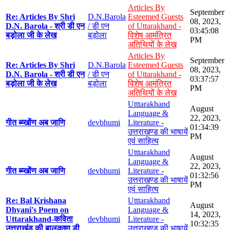
Articles By
September
Re: Articles By Shri
D.N.Barola
Esteemed Guests
08, 2023,
D.N. Barola - श्री डी एन
/ डी एन
of Uttarakhand -
03:45:08
बड़ोला जी के लेख
बड़ोला
विशेष आमंत्रित
PM
अतिथियों के लेख
Articles By
September
Re: Articles By Shri
D.N.Barola
Esteemed Guests
08, 2023,
D.N. Barola - श्री डी एन
/ डी एन
of Uttarakhand -
03:37:57
बड़ोला जी के लेख
बड़ोला
विशेष आमंत्रित
PM
अतिथियों के लेख
Utttarakhand
August
Language &
22, 2023,
गीत ब्य्खोंण अब जाणि
devbhumi
Literature -
01:34:39
उत्तराखण्ड की भाषायें
PM
एवं साहित्य
Utttarakhand
August
Language &
22, 2023,
गीत ब्य्खोंण अब जाणि
devbhumi
Literature -
01:32:56
उत्तराखण्ड की भाषायें
PM
एवं साहित्य
Re: Bal Krishana
Utttarakhand
August
Dhyani's Poem on
Language &
14, 2023,
Uttarakhand-कविता
devbhumi
Literature -
10:32:35
उत्तराखंड की बालकृष्ण डी
उत्तराखण्ड की भाषायें