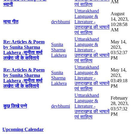
AM
ध्यानी
एवं साहित्य
Utttarakhand
August
Language &
14, 2023,
माया गीत
devbhumi
Literature -
10:28:58
उत्तराखण्ड की भाषायें
AM
एवं साहित्य
Utttarakhand
Re: Articles & Poem
May 14,
Sunita
Language &
by Sunita Sharma
2023,
Sharma
Literature -
Lakhera -सुनीता शर्मा
03:52:37
Lakhera
उत्तराखण्ड की भाषायें
लखेरा जी के कविताये
PM
एवं साहित्य
Utttarakhand
Re: Articles & Poem
May 14,
Sunita
Language &
by Sunita Sharma
2023,
Sharma
Literature -
Lakhera -सुनीता शर्मा
03:49:18
Lakhera
उत्तराखण्ड की भाषायें
लखेरा जी के कविताये
PM
एवं साहित्य
Utttarakhand
February
Language &
28, 2023,
कुछ लिखे पन्ने
devbhumi
Literature -
03:57:32
उत्तराखण्ड की भाषायें
PM
एवं साहित्य
Upcoming Calendar