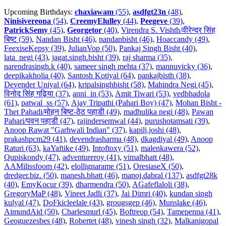
Upcoming Birthdays:
chaxiawam
(55)
,
asdfgt23n
(48)
,
Ninisivereona
(54)
,
CreemyElulley
(44)
,
Peegeve
(39)
,
PatrickSemy
(45)
,
Georgetor
(40)
,
Virendra S. Vishth/वीरेन्द्र सिंह
बिष्ट (59)
,
Nandan Bisht (46)
,
nandanbisht (46)
,
Hoaccandy (49)
,
FeexiseKepsy (39)
,
JulianVop (50)
,
Pankaj Singh Bisht (40)
,
lata_negi (43)
,
jagat.singh.bisht (39)
,
raj sharma (35)
,
narendrasingh.k (40)
,
sameer singh mehta (37)
,
mannuvicky (36)
,
deepikakholia (40)
,
Santosh Kotiyal (64)
,
pankajbisth (38)
,
Devender Uniyal (64)
,
kripalsinghbisht (58)
,
Mahindra Negi (45)
,
विनोद सिंह गढ़िया (37)
,
anni_in (53)
,
Amit Tiwari (53)
,
vedbhadola
(61)
,
patwal_ss (57)
,
Ajay Tripathi (Pahari Boy) (47)
,
Mohan Bisht -
Thet Pahadi/मोहन बिष्ट-ठेठ पहाडी (49)
,
madhulika negi (48)
,
Pawan
Pahari/पवन पहाडी (47)
,
rajindersemwal (44)
,
purushotamsati (39)
,
Anoop Rawat "Garhwali Indian" (37)
,
kapilj.joshi (48)
,
prakashpcm29 (41)
,
devendrasharma (48)
,
dkagdiyal (49)
,
Anoop
Raturi (63)
,
kaYaftike (49)
,
Intoftoxy (51)
,
malenkawera (52)
,
Qupiskondy (47)
,
adventureroy (41)
,
vimalbhatt (48)
,
AAMilissfoom (42)
,
elollignarame (51)
,
OresiaseX (50)
,
dredger.biz. (50)
,
manesh.bhatt (46)
,
manoj.dabral (137)
,
asdfgt28k
(40)
,
EmyKocur (39)
,
dharmendra (50)
,
AGafeflaloli (38)
,
GregoryMaP (48)
,
Vineet Jadli (37)
,
Jai Dimri (40)
,
kundan singh
kulyal (47)
,
DoFkicleelale (43)
,
grougsgep (46)
,
Munslake (46)
,
AimundAid (50)
,
Charlesmurl (45)
,
Boftreop (54)
,
Tamepenna (41)
,
Geoguezesbes (48)
,
Robertet (48)
,
vinesh singh (32)
,
Malkanigopal