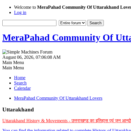
Welcome to
MeraPahad Community Of Uttarakhand Love
Log in
MeraPahad Community Of Utta
August 06, 2026, 07:06:08 AM
Main Menu
Main Menu
Home
Search
Calendar
MeraPahad Community Of Uttarakhand Lovers
Uttarakhand
Uttarakhand History & Movements - उत्तराखण्ड का इतिहास एवं जन आन्द
You can find the information related to complete History of Uttarak