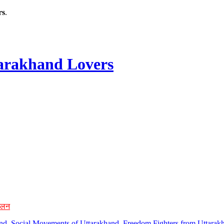
rs
.
rakhand Lovers
ोलन
hand, Social Movements of Uttarakhand, Freedom Fighters from Uttarakh