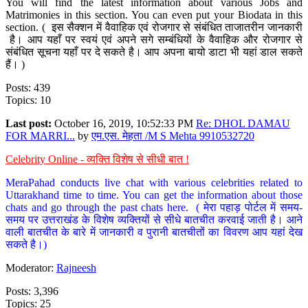
You will find the latest information about various Jobs and
Matrimonies in this section. You can even put your Biodata in this
section. ( इस सैक्शन में वैवाहिक एवं रोजगार से संबंधित ताजातरीन जानकारी
है। आप यहाँ पर स्वयं एवं अपने सगे सम्बंधियों के वैवाहिक और रोजगार से
संबंधित सूचना यहाँ पर दे सकते है। आप अपना बायो डाटा भी यहां डाल सकते
हैं। )
Posts: 439
Topics: 10
Last post:
October 16, 2019, 10:52:33 PM
Re: DHOL DAMAU
FOR MARRI...
by
एम.एस. मेहता /M S Mehta 9910532720
Celebrity Online - व्यक्ति विशेष से सीधी बात !
MeraPahad conducts live chat with various celebrities related to
Uttarakhand time to time. You can get the information about those
chats and go through the past chats here. ( मेरा पहाड़ पोर्टल में समय-
समय पर उत्तराखंड के विशेष व्यक्तियों से सीधे बातचीत करवाई जाती है। आने
वाली बातचीत के बारे में जानकारी व पुरानी बातचीतों का विवरण आप यहां देख
सकते है।)
Moderator:
Rajneesh
Posts: 3,396
Topics: 25