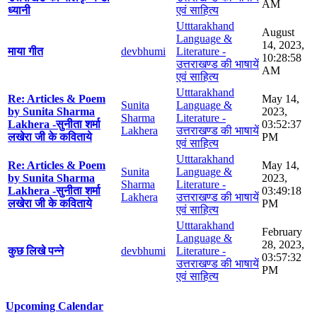
AM
ध्यानी
एवं साहित्य
Utttarakhand
August
Language &
14, 2023,
माया गीत
devbhumi
Literature -
10:28:58
उत्तराखण्ड की भाषायें
AM
एवं साहित्य
Utttarakhand
Re: Articles & Poem
May 14,
Sunita
Language &
by Sunita Sharma
2023,
Sharma
Literature -
Lakhera -सुनीता शर्मा
03:52:37
Lakhera
उत्तराखण्ड की भाषायें
लखेरा जी के कविताये
PM
एवं साहित्य
Utttarakhand
Re: Articles & Poem
May 14,
Sunita
Language &
by Sunita Sharma
2023,
Sharma
Literature -
Lakhera -सुनीता शर्मा
03:49:18
Lakhera
उत्तराखण्ड की भाषायें
लखेरा जी के कविताये
PM
एवं साहित्य
Utttarakhand
February
Language &
28, 2023,
कुछ लिखे पन्ने
devbhumi
Literature -
03:57:32
उत्तराखण्ड की भाषायें
PM
एवं साहित्य
Upcoming Calendar