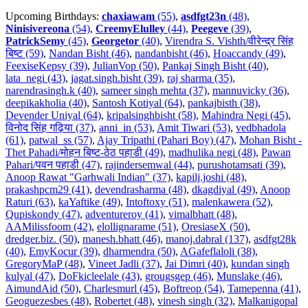
Upcoming Birthdays:
chaxiawam
(55)
,
asdfgt23n
(48)
,
Ninisivereona
(54)
,
CreemyElulley
(44)
,
Peegeve
(39)
,
PatrickSemy
(45)
,
Georgetor
(40)
,
Virendra S. Vishth/वीरेन्द्र सिंह
बिष्ट (59)
,
Nandan Bisht (46)
,
nandanbisht (46)
,
Hoaccandy (49)
,
FeexiseKepsy (39)
,
JulianVop (50)
,
Pankaj Singh Bisht (40)
,
lata_negi (43)
,
jagat.singh.bisht (39)
,
raj sharma (35)
,
narendrasingh.k (40)
,
sameer singh mehta (37)
,
mannuvicky (36)
,
deepikakholia (40)
,
Santosh Kotiyal (64)
,
pankajbisth (38)
,
Devender Uniyal (64)
,
kripalsinghbisht (58)
,
Mahindra Negi (45)
,
विनोद सिंह गढ़िया (37)
,
anni_in (53)
,
Amit Tiwari (53)
,
vedbhadola
(61)
,
patwal_ss (57)
,
Ajay Tripathi (Pahari Boy) (47)
,
Mohan Bisht -
Thet Pahadi/मोहन बिष्ट-ठेठ पहाडी (49)
,
madhulika negi (48)
,
Pawan
Pahari/पवन पहाडी (47)
,
rajindersemwal (44)
,
purushotamsati (39)
,
Anoop Rawat "Garhwali Indian" (37)
,
kapilj.joshi (48)
,
prakashpcm29 (41)
,
devendrasharma (48)
,
dkagdiyal (49)
,
Anoop
Raturi (63)
,
kaYaftike (49)
,
Intoftoxy (51)
,
malenkawera (52)
,
Qupiskondy (47)
,
adventureroy (41)
,
vimalbhatt (48)
,
AAMilissfoom (42)
,
elollignarame (51)
,
OresiaseX (50)
,
dredger.biz. (50)
,
manesh.bhatt (46)
,
manoj.dabral (137)
,
asdfgt28k
(40)
,
EmyKocur (39)
,
dharmendra (50)
,
AGafeflaloli (38)
,
GregoryMaP (48)
,
Vineet Jadli (37)
,
Jai Dimri (40)
,
kundan singh
kulyal (47)
,
DoFkicleelale (43)
,
grougsgep (46)
,
Munslake (46)
,
AimundAid (50)
,
Charlesmurl (45)
,
Boftreop (54)
,
Tamepenna (41)
,
Geoguezesbes (48)
,
Robertet (48)
,
vinesh singh (32)
,
Malkanigopal