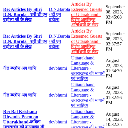
Articles By
September
Re: Articles By Shri
D.N.Barola
Esteemed Guests
08, 2023,
D.N. Barola - श्री डी एन
/ डी एन
of Uttarakhand -
03:45:08
बड़ोला जी के लेख
बड़ोला
विशेष आमंत्रित
PM
अतिथियों के लेख
Articles By
September
Re: Articles By Shri
D.N.Barola
Esteemed Guests
08, 2023,
D.N. Barola - श्री डी एन
/ डी एन
of Uttarakhand -
03:37:57
बड़ोला जी के लेख
बड़ोला
विशेष आमंत्रित
PM
अतिथियों के लेख
Utttarakhand
August
Language &
22, 2023,
गीत ब्य्खोंण अब जाणि
devbhumi
Literature -
01:34:39
उत्तराखण्ड की भाषायें
PM
एवं साहित्य
Utttarakhand
August
Language &
22, 2023,
गीत ब्य्खोंण अब जाणि
devbhumi
Literature -
01:32:56
उत्तराखण्ड की भाषायें
PM
एवं साहित्य
Re: Bal Krishana
Utttarakhand
August
Dhyani's Poem on
Language &
14, 2023,
Uttarakhand-कविता
devbhumi
Literature -
10:32:35
उत्तराखंड की बालकृष्ण डी
उत्तराखण्ड की भाषायें