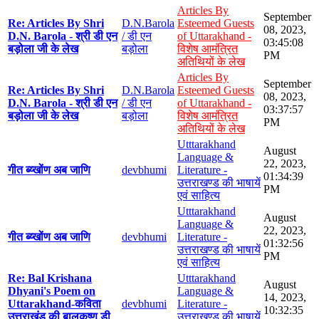
Articles By
September
Re: Articles By Shri
D.N.Barola
Esteemed Guests
08, 2023,
D.N. Barola - श्री डी एन
/ डी एन
of Uttarakhand -
03:45:08
बड़ोला जी के लेख
बड़ोला
विशेष आमंत्रित
PM
अतिथियों के लेख
Articles By
September
Re: Articles By Shri
D.N.Barola
Esteemed Guests
08, 2023,
D.N. Barola - श्री डी एन
/ डी एन
of Uttarakhand -
03:37:57
बड़ोला जी के लेख
बड़ोला
विशेष आमंत्रित
PM
अतिथियों के लेख
Utttarakhand
August
Language &
22, 2023,
गीत ब्य्खोंण अब जाणि
devbhumi
Literature -
01:34:39
उत्तराखण्ड की भाषायें
PM
एवं साहित्य
Utttarakhand
August
Language &
22, 2023,
गीत ब्य्खोंण अब जाणि
devbhumi
Literature -
01:32:56
उत्तराखण्ड की भाषायें
PM
एवं साहित्य
Re: Bal Krishana
Utttarakhand
August
Dhyani's Poem on
Language &
14, 2023,
Uttarakhand-कविता
devbhumi
Literature -
10:32:35
उत्तराखंड की बालकृष्ण डी
उत्तराखण्ड की भाषायें