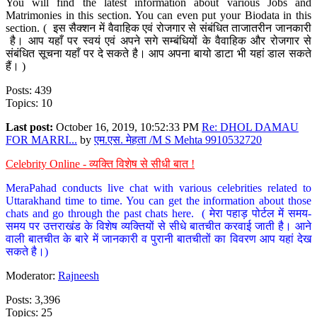
You will find the latest information about various Jobs and
Matrimonies in this section. You can even put your Biodata in this
section. ( इस सैक्शन में वैवाहिक एवं रोजगार से संबंधित ताजातरीन जानकारी
है। आप यहाँ पर स्वयं एवं अपने सगे सम्बंधियों के वैवाहिक और रोजगार से
संबंधित सूचना यहाँ पर दे सकते है। आप अपना बायो डाटा भी यहां डाल सकते
हैं। )
Posts: 439
Topics: 10
Last post:
October 16, 2019, 10:52:33 PM
Re: DHOL DAMAU
FOR MARRI...
by
एम.एस. मेहता /M S Mehta 9910532720
Celebrity Online - व्यक्ति विशेष से सीधी बात !
MeraPahad conducts live chat with various celebrities related to
Uttarakhand time to time. You can get the information about those
chats and go through the past chats here. ( मेरा पहाड़ पोर्टल में समय-
समय पर उत्तराखंड के विशेष व्यक्तियों से सीधे बातचीत करवाई जाती है। आने
वाली बातचीत के बारे में जानकारी व पुरानी बातचीतों का विवरण आप यहां देख
सकते है।)
Moderator:
Rajneesh
Posts: 3,396
Topics: 25