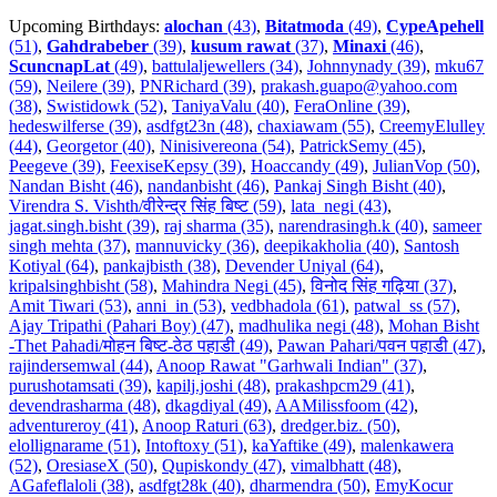
Upcoming Birthdays:
alochan
(43)
,
Bitatmoda
(49)
,
CypeApehell
(51)
,
Gahdrabeber
(39)
,
kusum rawat
(37)
,
Minaxi
(46)
,
ScuncnapLat
(49)
,
battulaljewellers (34)
,
Johnnynady (39)
,
mku67
(59)
,
Neilere (39)
,
PNRichard (39)
,
prakash.guapo@yahoo.com
(38)
,
Swistidowk (52)
,
TaniyaValu (40)
,
FeraOnline (39)
,
hedeswilferse (39)
,
asdfgt23n (48)
,
chaxiawam (55)
,
CreemyElulley
(44)
,
Georgetor (40)
,
Ninisivereona (54)
,
PatrickSemy (45)
,
Peegeve (39)
,
FeexiseKepsy (39)
,
Hoaccandy (49)
,
JulianVop (50)
,
Nandan Bisht (46)
,
nandanbisht (46)
,
Pankaj Singh Bisht (40)
,
Virendra S. Vishth/वीरेन्द्र सिंह बिष्ट (59)
,
lata_negi (43)
,
jagat.singh.bisht (39)
,
raj sharma (35)
,
narendrasingh.k (40)
,
sameer
singh mehta (37)
,
mannuvicky (36)
,
deepikakholia (40)
,
Santosh
Kotiyal (64)
,
pankajbisth (38)
,
Devender Uniyal (64)
,
kripalsinghbisht (58)
,
Mahindra Negi (45)
,
विनोद सिंह गढ़िया (37)
,
Amit Tiwari (53)
,
anni_in (53)
,
vedbhadola (61)
,
patwal_ss (57)
,
Ajay Tripathi (Pahari Boy) (47)
,
madhulika negi (48)
,
Mohan Bisht
-Thet Pahadi/मोहन बिष्ट-ठेठ पहाडी (49)
,
Pawan Pahari/पवन पहाडी (47)
,
rajindersemwal (44)
,
Anoop Rawat "Garhwali Indian" (37)
,
purushotamsati (39)
,
kapilj.joshi (48)
,
prakashpcm29 (41)
,
devendrasharma (48)
,
dkagdiyal (49)
,
AAMilissfoom (42)
,
adventureroy (41)
,
Anoop Raturi (63)
,
dredger.biz. (50)
,
elollignarame (51)
,
Intoftoxy (51)
,
kaYaftike (49)
,
malenkawera
(52)
,
OresiaseX (50)
,
Qupiskondy (47)
,
vimalbhatt (48)
,
AGafeflaloli (38)
,
asdfgt28k (40)
,
dharmendra (50)
,
EmyKocur