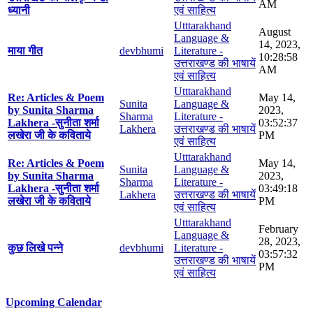
AM
ध्यानी
एवं साहित्य
Utttarakhand
August
Language &
14, 2023,
माया गीत
devbhumi
Literature -
10:28:58
उत्तराखण्ड की भाषायें
AM
एवं साहित्य
Utttarakhand
Re: Articles & Poem
May 14,
Sunita
Language &
by Sunita Sharma
2023,
Sharma
Literature -
Lakhera -सुनीता शर्मा
03:52:37
Lakhera
उत्तराखण्ड की भाषायें
लखेरा जी के कविताये
PM
एवं साहित्य
Utttarakhand
Re: Articles & Poem
May 14,
Sunita
Language &
by Sunita Sharma
2023,
Sharma
Literature -
Lakhera -सुनीता शर्मा
03:49:18
Lakhera
उत्तराखण्ड की भाषायें
लखेरा जी के कविताये
PM
एवं साहित्य
Utttarakhand
February
Language &
28, 2023,
कुछ लिखे पन्ने
devbhumi
Literature -
03:57:32
उत्तराखण्ड की भाषायें
PM
एवं साहित्य
Upcoming Calendar