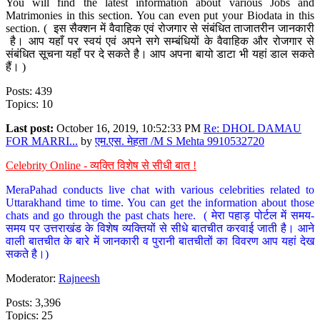
You will find the latest information about various Jobs and
Matrimonies in this section. You can even put your Biodata in this
section. ( इस सैक्शन में वैवाहिक एवं रोजगार से संबंधित ताजातरीन जानकारी
है। आप यहाँ पर स्वयं एवं अपने सगे सम्बंधियों के वैवाहिक और रोजगार से
संबंधित सूचना यहाँ पर दे सकते है। आप अपना बायो डाटा भी यहां डाल सकते
हैं। )
Posts: 439
Topics: 10
Last post:
October 16, 2019, 10:52:33 PM
Re: DHOL DAMAU
FOR MARRI...
by
एम.एस. मेहता /M S Mehta 9910532720
Celebrity Online - व्यक्ति विशेष से सीधी बात !
MeraPahad conducts live chat with various celebrities related to
Uttarakhand time to time. You can get the information about those
chats and go through the past chats here. ( मेरा पहाड़ पोर्टल में समय-
समय पर उत्तराखंड के विशेष व्यक्तियों से सीधे बातचीत करवाई जाती है। आने
वाली बातचीत के बारे में जानकारी व पुरानी बातचीतों का विवरण आप यहां देख
सकते है।)
Moderator:
Rajneesh
Posts: 3,396
Topics: 25