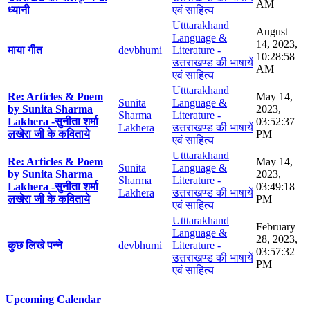
AM
ध्यानी
एवं साहित्य
Utttarakhand
August
Language &
14, 2023,
माया गीत
devbhumi
Literature -
10:28:58
उत्तराखण्ड की भाषायें
AM
एवं साहित्य
Utttarakhand
Re: Articles & Poem
May 14,
Sunita
Language &
by Sunita Sharma
2023,
Sharma
Literature -
Lakhera -सुनीता शर्मा
03:52:37
Lakhera
उत्तराखण्ड की भाषायें
लखेरा जी के कविताये
PM
एवं साहित्य
Utttarakhand
Re: Articles & Poem
May 14,
Sunita
Language &
by Sunita Sharma
2023,
Sharma
Literature -
Lakhera -सुनीता शर्मा
03:49:18
Lakhera
उत्तराखण्ड की भाषायें
लखेरा जी के कविताये
PM
एवं साहित्य
Utttarakhand
February
Language &
28, 2023,
कुछ लिखे पन्ने
devbhumi
Literature -
03:57:32
उत्तराखण्ड की भाषायें
PM
एवं साहित्य
Upcoming Calendar