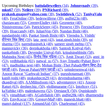
Upcoming Birthdays:
battulaljewellers
(34)
,
Johnnynady
(39)
,
mku67
(59)
,
Neilere
(39)
,
PNRichard
(39)
,
prakash.guapo@yahoo.com
(38)
,
Swistidowk
(52)
,
TaniyaValu
(40)
,
FeraOnline (39)
,
hedeswilferse (39)
,
asdfgt23n (48)
,
chaxiawam (55)
,
CreemyElulley (44)
,
Georgetor (40)
,
Ninisivereona (54)
,
PatrickSemy (45)
,
Peegeve (39)
,
FeexiseKepsy
(39)
,
Hoaccandy (49)
,
JulianVop (50)
,
Nandan Bisht (46)
,
nandanbisht (46)
,
Pankaj Singh Bisht (40)
,
Virendra S. Vishth/
वीरेन्द्र सिंह बिष्ट (59)
,
lata_negi (43)
,
jagat.singh.bisht (39)
,
raj
sharma (35)
,
narendrasingh.k (40)
,
sameer singh mehta (37)
,
mannuvicky (36)
,
deepikakholia (40)
,
Santosh Kotiyal (64)
,
pankajbisth (38)
,
Devender Uniyal (64)
,
kripalsinghbisht (58)
,
Mahindra Negi (45)
,
विनोद सिंह गढ़िया (37)
,
Amit Tiwari (53)
,
anni_in
(53)
,
vedbhadola (61)
,
patwal_ss (57)
,
Ajay Tripathi (Pahari Boy)
(47)
,
madhulika negi (48)
,
Mohan Bisht -Thet Pahadi/मोहन बिष्ट-ठेठ
पहाडी (49)
,
Pawan Pahari/पवन पहाडी (47)
,
rajindersemwal (44)
,
Anoop Rawat "Garhwali Indian" (37)
,
purushotamsati (39)
,
kapilj.joshi (48)
,
prakashpcm29 (41)
,
devendrasharma (48)
,
dkagdiyal (49)
,
AAMilissfoom (42)
,
adventureroy (41)
,
Anoop
Raturi (63)
,
dredger.biz. (50)
,
elollignarame (51)
,
Intoftoxy (51)
,
kaYaftike (49)
,
malenkawera (52)
,
OresiaseX (50)
,
Qupiskondy
(47)
,
vimalbhatt (48)
,
AGafeflaloli (38)
,
asdfgt28k (40)
,
dharmendra
(50)
,
EmyKocur (39)
,
GregoryMaP (48)
,
manesh.bhatt (46)
,
manoj.dabral (137)
,
AimundAid (50)
,
Charlesmurl (45)
,