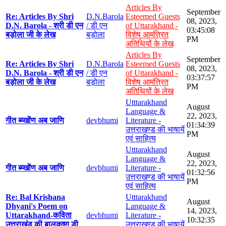
Articles By
September
Re: Articles By Shri
D.N.Barola
Esteemed Guests
08, 2023,
D.N. Barola - श्री डी एन
/ डी एन
of Uttarakhand -
03:45:08
बड़ोला जी के लेख
बड़ोला
विशेष आमंत्रित
PM
अतिथियों के लेख
Articles By
September
Re: Articles By Shri
D.N.Barola
Esteemed Guests
08, 2023,
D.N. Barola - श्री डी एन
/ डी एन
of Uttarakhand -
03:37:57
बड़ोला जी के लेख
बड़ोला
विशेष आमंत्रित
PM
अतिथियों के लेख
Utttarakhand
August
Language &
22, 2023,
गीत ब्य्खोंण अब जाणि
devbhumi
Literature -
01:34:39
उत्तराखण्ड की भाषायें
PM
एवं साहित्य
Utttarakhand
August
Language &
22, 2023,
गीत ब्य्खोंण अब जाणि
devbhumi
Literature -
01:32:56
उत्तराखण्ड की भाषायें
PM
एवं साहित्य
Re: Bal Krishana
Utttarakhand
August
Dhyani's Poem on
Language &
14, 2023,
Uttarakhand-कविता
devbhumi
Literature -
10:32:35
उत्तराखंड की बालकृष्ण डी
उत्तराखण्ड की भाषायें