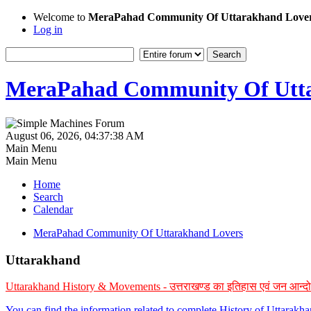
Welcome to
MeraPahad Community Of Uttarakhand Love
Log in
MeraPahad Community Of Utta
August 06, 2026, 04:37:38 AM
Main Menu
Main Menu
Home
Search
Calendar
MeraPahad Community Of Uttarakhand Lovers
Uttarakhand
Uttarakhand History & Movements - उत्तराखण्ड का इतिहास एवं जन आन्द
You can find the information related to complete History of Uttarak