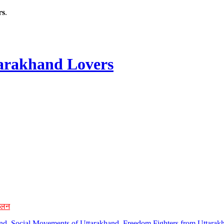
rs
.
rakhand Lovers
ोलन
hand, Social Movements of Uttarakhand, Freedom Fighters from Uttarakh