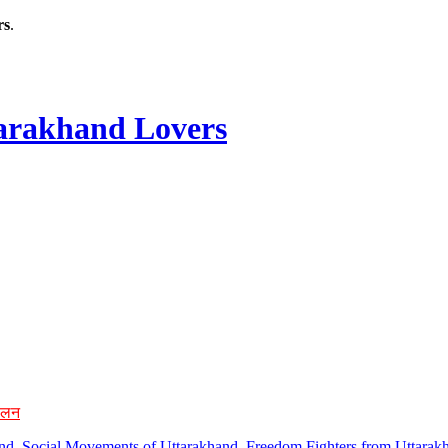
rs
.
rakhand Lovers
ोलन
hand, Social Movements of Uttarakhand, Freedom Fighters from Uttarakh