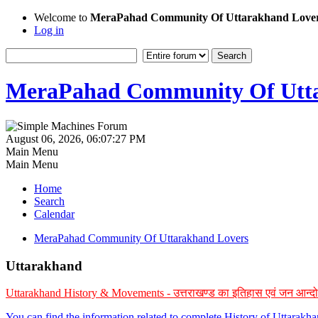
Welcome to
MeraPahad Community Of Uttarakhand Love
Log in
MeraPahad Community Of Utta
August 06, 2026, 06:07:27 PM
Main Menu
Main Menu
Home
Search
Calendar
MeraPahad Community Of Uttarakhand Lovers
Uttarakhand
Uttarakhand History & Movements - उत्तराखण्ड का इतिहास एवं जन आन्द
You can find the information related to complete History of Uttarak