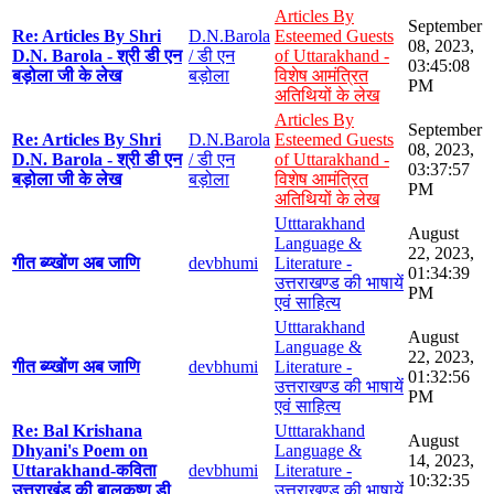
Articles By
September
Re: Articles By Shri
D.N.Barola
Esteemed Guests
08, 2023,
D.N. Barola - श्री डी एन
/ डी एन
of Uttarakhand -
03:45:08
बड़ोला जी के लेख
बड़ोला
विशेष आमंत्रित
PM
अतिथियों के लेख
Articles By
September
Re: Articles By Shri
D.N.Barola
Esteemed Guests
08, 2023,
D.N. Barola - श्री डी एन
/ डी एन
of Uttarakhand -
03:37:57
बड़ोला जी के लेख
बड़ोला
विशेष आमंत्रित
PM
अतिथियों के लेख
Utttarakhand
August
Language &
22, 2023,
गीत ब्य्खोंण अब जाणि
devbhumi
Literature -
01:34:39
उत्तराखण्ड की भाषायें
PM
एवं साहित्य
Utttarakhand
August
Language &
22, 2023,
गीत ब्य्खोंण अब जाणि
devbhumi
Literature -
01:32:56
उत्तराखण्ड की भाषायें
PM
एवं साहित्य
Re: Bal Krishana
Utttarakhand
August
Dhyani's Poem on
Language &
14, 2023,
Uttarakhand-कविता
devbhumi
Literature -
10:32:35
उत्तराखंड की बालकृष्ण डी
उत्तराखण्ड की भाषायें