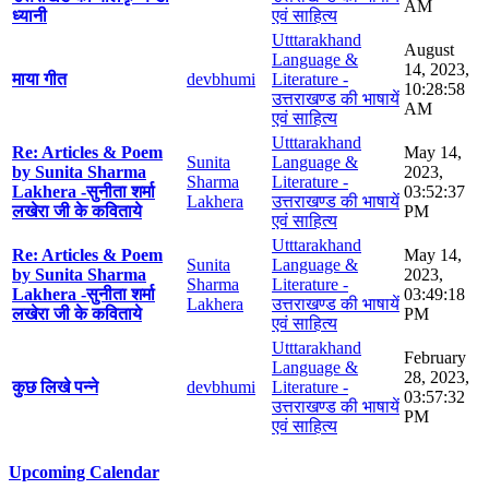
AM
ध्यानी
एवं साहित्य
Utttarakhand
August
Language &
14, 2023,
माया गीत
devbhumi
Literature -
10:28:58
उत्तराखण्ड की भाषायें
AM
एवं साहित्य
Utttarakhand
Re: Articles & Poem
May 14,
Sunita
Language &
by Sunita Sharma
2023,
Sharma
Literature -
Lakhera -सुनीता शर्मा
03:52:37
Lakhera
उत्तराखण्ड की भाषायें
लखेरा जी के कविताये
PM
एवं साहित्य
Utttarakhand
Re: Articles & Poem
May 14,
Sunita
Language &
by Sunita Sharma
2023,
Sharma
Literature -
Lakhera -सुनीता शर्मा
03:49:18
Lakhera
उत्तराखण्ड की भाषायें
लखेरा जी के कविताये
PM
एवं साहित्य
Utttarakhand
February
Language &
28, 2023,
कुछ लिखे पन्ने
devbhumi
Literature -
03:57:32
उत्तराखण्ड की भाषायें
PM
एवं साहित्य
Upcoming Calendar