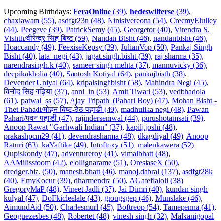
Upcoming Birthdays:
FeraOnline
(39)
,
hedeswilferse
(39)
,
chaxiawam (55)
,
asdfgt23n (48)
,
Ninisivereona (54)
,
CreemyElulley
(44)
,
Peegeve (39)
,
PatrickSemy (45)
,
Georgetor (40)
,
Virendra S.
Vishth/वीरेन्द्र सिंह बिष्ट (59)
,
Nandan Bisht (46)
,
nandanbisht (46)
,
Hoaccandy (49)
,
FeexiseKepsy (39)
,
JulianVop (50)
,
Pankaj Singh
Bisht (40)
,
lata_negi (43)
,
jagat.singh.bisht (39)
,
raj sharma (35)
,
narendrasingh.k (40)
,
sameer singh mehta (37)
,
mannuvicky (36)
,
deepikakholia (40)
,
Santosh Kotiyal (64)
,
pankajbisth (38)
,
Devender Uniyal (64)
,
kripalsinghbisht (58)
,
Mahindra Negi (45)
,
विनोद सिंह गढ़िया (37)
,
anni_in (53)
,
Amit Tiwari (53)
,
vedbhadola
(61)
,
patwal_ss (57)
,
Ajay Tripathi (Pahari Boy) (47)
,
Mohan Bisht -
Thet Pahadi/मोहन बिष्ट-ठेठ पहाडी (49)
,
madhulika negi (48)
,
Pawan
Pahari/पवन पहाडी (47)
,
rajindersemwal (44)
,
purushotamsati (39)
,
Anoop Rawat "Garhwali Indian" (37)
,
kapilj.joshi (48)
,
prakashpcm29 (41)
,
devendrasharma (48)
,
dkagdiyal (49)
,
Anoop
Raturi (63)
,
kaYaftike (49)
,
Intoftoxy (51)
,
malenkawera (52)
,
Qupiskondy (47)
,
adventureroy (41)
,
vimalbhatt (48)
,
AAMilissfoom (42)
,
elollignarame (51)
,
OresiaseX (50)
,
dredger.biz. (50)
,
manesh.bhatt (46)
,
manoj.dabral (137)
,
asdfgt28k
(40)
,
EmyKocur (39)
,
dharmendra (50)
,
AGafeflaloli (38)
,
GregoryMaP (48)
,
Vineet Jadli (37)
,
Jai Dimri (40)
,
kundan singh
kulyal (47)
,
DoFkicleelale (43)
,
grougsgep (46)
,
Munslake (46)
,
AimundAid (50)
,
Charlesmurl (45)
,
Boftreop (54)
,
Tamepenna (41)
,
Geoguezesbes (48)
,
Robertet (48)
,
vinesh singh (32)
,
Malkanigopal