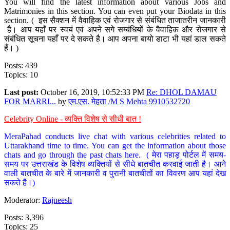
You will find the latest information about various Jobs and
Matrimonies in this section. You can even put your Biodata in this
section. ( इस सैक्शन में वैवाहिक एवं रोजगार से संबंधित ताजातरीन जानकारी
है। आप यहाँ पर स्वयं एवं अपने सगे सम्बंधियों के वैवाहिक और रोजगार से
संबंधित सूचना यहाँ पर दे सकते है। आप अपना बायो डाटा भी यहां डाल सकते
हैं। )
Posts: 439
Topics: 10
Last post:
October 16, 2019, 10:52:33 PM
Re: DHOL DAMAU
FOR MARRI...
by
एम.एस. मेहता /M S Mehta 9910532720
Celebrity Online - व्यक्ति विशेष से सीधी बात !
MeraPahad conducts live chat with various celebrities related to
Uttarakhand time to time. You can get the information about those
chats and go through the past chats here. ( मेरा पहाड़ पोर्टल में समय-
समय पर उत्तराखंड के विशेष व्यक्तियों से सीधे बातचीत करवाई जाती है। आने
वाली बातचीत के बारे में जानकारी व पुरानी बातचीतों का विवरण आप यहां देख
सकते है।)
Moderator:
Rajneesh
Posts: 3,396
Topics: 25