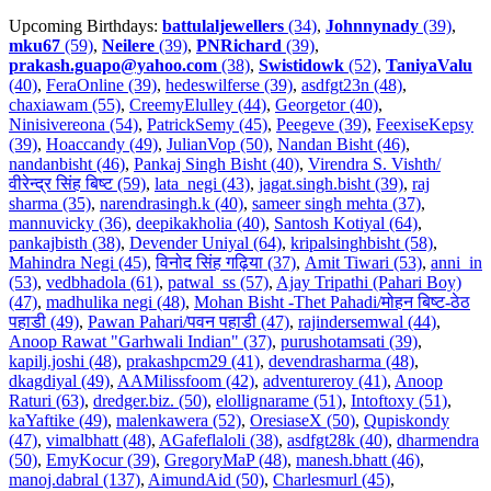
Upcoming Birthdays:
battulaljewellers
(34)
,
Johnnynady
(39)
,
mku67
(59)
,
Neilere
(39)
,
PNRichard
(39)
,
prakash.guapo@yahoo.com
(38)
,
Swistidowk
(52)
,
TaniyaValu
(40)
,
FeraOnline (39)
,
hedeswilferse (39)
,
asdfgt23n (48)
,
chaxiawam (55)
,
CreemyElulley (44)
,
Georgetor (40)
,
Ninisivereona (54)
,
PatrickSemy (45)
,
Peegeve (39)
,
FeexiseKepsy
(39)
,
Hoaccandy (49)
,
JulianVop (50)
,
Nandan Bisht (46)
,
nandanbisht (46)
,
Pankaj Singh Bisht (40)
,
Virendra S. Vishth/
वीरेन्द्र सिंह बिष्ट (59)
,
lata_negi (43)
,
jagat.singh.bisht (39)
,
raj
sharma (35)
,
narendrasingh.k (40)
,
sameer singh mehta (37)
,
mannuvicky (36)
,
deepikakholia (40)
,
Santosh Kotiyal (64)
,
pankajbisth (38)
,
Devender Uniyal (64)
,
kripalsinghbisht (58)
,
Mahindra Negi (45)
,
विनोद सिंह गढ़िया (37)
,
Amit Tiwari (53)
,
anni_in
(53)
,
vedbhadola (61)
,
patwal_ss (57)
,
Ajay Tripathi (Pahari Boy)
(47)
,
madhulika negi (48)
,
Mohan Bisht -Thet Pahadi/मोहन बिष्ट-ठेठ
पहाडी (49)
,
Pawan Pahari/पवन पहाडी (47)
,
rajindersemwal (44)
,
Anoop Rawat "Garhwali Indian" (37)
,
purushotamsati (39)
,
kapilj.joshi (48)
,
prakashpcm29 (41)
,
devendrasharma (48)
,
dkagdiyal (49)
,
AAMilissfoom (42)
,
adventureroy (41)
,
Anoop
Raturi (63)
,
dredger.biz. (50)
,
elollignarame (51)
,
Intoftoxy (51)
,
kaYaftike (49)
,
malenkawera (52)
,
OresiaseX (50)
,
Qupiskondy
(47)
,
vimalbhatt (48)
,
AGafeflaloli (38)
,
asdfgt28k (40)
,
dharmendra
(50)
,
EmyKocur (39)
,
GregoryMaP (48)
,
manesh.bhatt (46)
,
manoj.dabral (137)
,
AimundAid (50)
,
Charlesmurl (45)
,