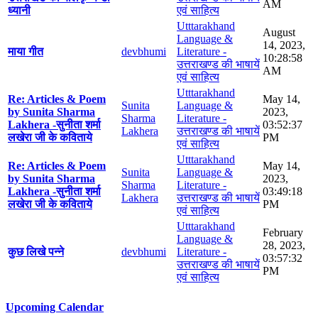
AM
ध्यानी
एवं साहित्य
Utttarakhand
August
Language &
14, 2023,
माया गीत
devbhumi
Literature -
10:28:58
उत्तराखण्ड की भाषायें
AM
एवं साहित्य
Utttarakhand
Re: Articles & Poem
May 14,
Sunita
Language &
by Sunita Sharma
2023,
Sharma
Literature -
Lakhera -सुनीता शर्मा
03:52:37
Lakhera
उत्तराखण्ड की भाषायें
लखेरा जी के कविताये
PM
एवं साहित्य
Utttarakhand
Re: Articles & Poem
May 14,
Sunita
Language &
by Sunita Sharma
2023,
Sharma
Literature -
Lakhera -सुनीता शर्मा
03:49:18
Lakhera
उत्तराखण्ड की भाषायें
लखेरा जी के कविताये
PM
एवं साहित्य
Utttarakhand
February
Language &
28, 2023,
कुछ लिखे पन्ने
devbhumi
Literature -
03:57:32
उत्तराखण्ड की भाषायें
PM
एवं साहित्य
Upcoming Calendar