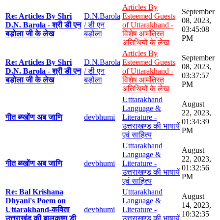
Articles By
September
Re: Articles By Shri
D.N.Barola
Esteemed Guests
08, 2023,
D.N. Barola - श्री डी एन
/ डी एन
of Uttarakhand -
03:45:08
बड़ोला जी के लेख
बड़ोला
विशेष आमंत्रित
PM
अतिथियों के लेख
Articles By
September
Re: Articles By Shri
D.N.Barola
Esteemed Guests
08, 2023,
D.N. Barola - श्री डी एन
/ डी एन
of Uttarakhand -
03:37:57
बड़ोला जी के लेख
बड़ोला
विशेष आमंत्रित
PM
अतिथियों के लेख
Utttarakhand
August
Language &
22, 2023,
गीत ब्य्खोंण अब जाणि
devbhumi
Literature -
01:34:39
उत्तराखण्ड की भाषायें
PM
एवं साहित्य
Utttarakhand
August
Language &
22, 2023,
गीत ब्य्खोंण अब जाणि
devbhumi
Literature -
01:32:56
उत्तराखण्ड की भाषायें
PM
एवं साहित्य
Re: Bal Krishana
Utttarakhand
August
Dhyani's Poem on
Language &
14, 2023,
Uttarakhand-कविता
devbhumi
Literature -
10:32:35
उत्तराखंड की बालकृष्ण डी
उत्तराखण्ड की भाषायें