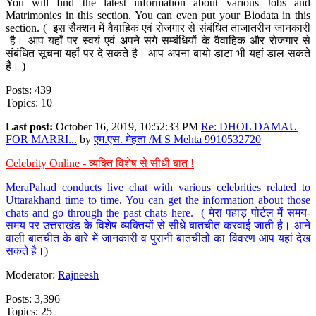
You will find the latest information about various Jobs and
Matrimonies in this section. You can even put your Biodata in this
section. ( इस सैक्शन में वैवाहिक एवं रोजगार से संबंधित ताजातरीन जानकारी
है। आप यहाँ पर स्वयं एवं अपने सगे सम्बंधियों के वैवाहिक और रोजगार से
संबंधित सूचना यहाँ पर दे सकते है। आप अपना बायो डाटा भी यहां डाल सकते
हैं। )
Posts: 439
Topics: 10
Last post:
October 16, 2019, 10:52:33 PM
Re: DHOL DAMAU
FOR MARRI...
by
एम.एस. मेहता /M S Mehta 9910532720
Celebrity Online - व्यक्ति विशेष से सीधी बात !
MeraPahad conducts live chat with various celebrities related to
Uttarakhand time to time. You can get the information about those
chats and go through the past chats here. ( मेरा पहाड़ पोर्टल में समय-
समय पर उत्तराखंड के विशेष व्यक्तियों से सीधे बातचीत करवाई जाती है। आने
वाली बातचीत के बारे में जानकारी व पुरानी बातचीतों का विवरण आप यहां देख
सकते है।)
Moderator:
Rajneesh
Posts: 3,396
Topics: 25