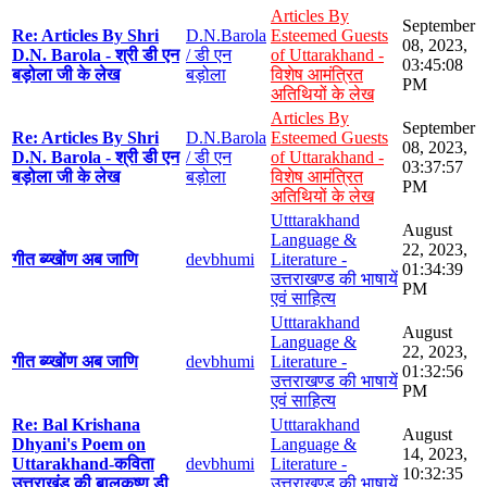
Articles By
September
Re: Articles By Shri
D.N.Barola
Esteemed Guests
08, 2023,
D.N. Barola - श्री डी एन
/ डी एन
of Uttarakhand -
03:45:08
बड़ोला जी के लेख
बड़ोला
विशेष आमंत्रित
PM
अतिथियों के लेख
Articles By
September
Re: Articles By Shri
D.N.Barola
Esteemed Guests
08, 2023,
D.N. Barola - श्री डी एन
/ डी एन
of Uttarakhand -
03:37:57
बड़ोला जी के लेख
बड़ोला
विशेष आमंत्रित
PM
अतिथियों के लेख
Utttarakhand
August
Language &
22, 2023,
गीत ब्य्खोंण अब जाणि
devbhumi
Literature -
01:34:39
उत्तराखण्ड की भाषायें
PM
एवं साहित्य
Utttarakhand
August
Language &
22, 2023,
गीत ब्य्खोंण अब जाणि
devbhumi
Literature -
01:32:56
उत्तराखण्ड की भाषायें
PM
एवं साहित्य
Re: Bal Krishana
Utttarakhand
August
Dhyani's Poem on
Language &
14, 2023,
Uttarakhand-कविता
devbhumi
Literature -
10:32:35
उत्तराखंड की बालकृष्ण डी
उत्तराखण्ड की भाषायें