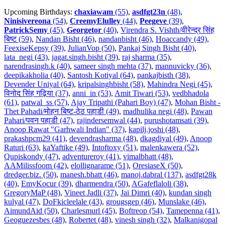
Upcoming Birthdays:
chaxiawam
(55)
,
asdfgt23n
(48)
,
Ninisivereona
(54)
,
CreemyElulley
(44)
,
Peegeve
(39)
,
PatrickSemy
(45)
,
Georgetor
(40)
,
Virendra S. Vishth/वीरेन्द्र सिंह
बिष्ट (59)
,
Nandan Bisht (46)
,
nandanbisht (46)
,
Hoaccandy (49)
,
FeexiseKepsy (39)
,
JulianVop (50)
,
Pankaj Singh Bisht (40)
,
lata_negi (43)
,
jagat.singh.bisht (39)
,
raj sharma (35)
,
narendrasingh.k (40)
,
sameer singh mehta (37)
,
mannuvicky (36)
,
deepikakholia (40)
,
Santosh Kotiyal (64)
,
pankajbisth (38)
,
Devender Uniyal (64)
,
kripalsinghbisht (58)
,
Mahindra Negi (45)
,
विनोद सिंह गढ़िया (37)
,
anni_in (53)
,
Amit Tiwari (53)
,
vedbhadola
(61)
,
patwal_ss (57)
,
Ajay Tripathi (Pahari Boy) (47)
,
Mohan Bisht -
Thet Pahadi/मोहन बिष्ट-ठेठ पहाडी (49)
,
madhulika negi (48)
,
Pawan
Pahari/पवन पहाडी (47)
,
rajindersemwal (44)
,
purushotamsati (39)
,
Anoop Rawat "Garhwali Indian" (37)
,
kapilj.joshi (48)
,
prakashpcm29 (41)
,
devendrasharma (48)
,
dkagdiyal (49)
,
Anoop
Raturi (63)
,
kaYaftike (49)
,
Intoftoxy (51)
,
malenkawera (52)
,
Qupiskondy (47)
,
adventureroy (41)
,
vimalbhatt (48)
,
AAMilissfoom (42)
,
elollignarame (51)
,
OresiaseX (50)
,
dredger.biz. (50)
,
manesh.bhatt (46)
,
manoj.dabral (137)
,
asdfgt28k
(40)
,
EmyKocur (39)
,
dharmendra (50)
,
AGafeflaloli (38)
,
GregoryMaP (48)
,
Vineet Jadli (37)
,
Jai Dimri (40)
,
kundan singh
kulyal (47)
,
DoFkicleelale (43)
,
grougsgep (46)
,
Munslake (46)
,
AimundAid (50)
,
Charlesmurl (45)
,
Boftreop (54)
,
Tamepenna (41)
,
Geoguezesbes (48)
,
Robertet (48)
,
vinesh singh (32)
,
Malkanigopal