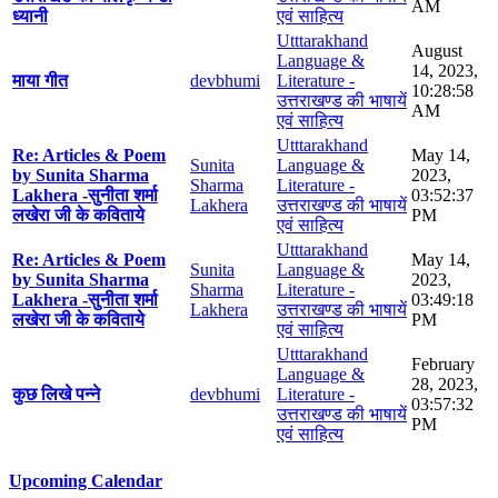
AM
ध्यानी
एवं साहित्य
Utttarakhand
August
Language &
14, 2023,
माया गीत
devbhumi
Literature -
10:28:58
उत्तराखण्ड की भाषायें
AM
एवं साहित्य
Utttarakhand
Re: Articles & Poem
May 14,
Sunita
Language &
by Sunita Sharma
2023,
Sharma
Literature -
Lakhera -सुनीता शर्मा
03:52:37
Lakhera
उत्तराखण्ड की भाषायें
लखेरा जी के कविताये
PM
एवं साहित्य
Utttarakhand
Re: Articles & Poem
May 14,
Sunita
Language &
by Sunita Sharma
2023,
Sharma
Literature -
Lakhera -सुनीता शर्मा
03:49:18
Lakhera
उत्तराखण्ड की भाषायें
लखेरा जी के कविताये
PM
एवं साहित्य
Utttarakhand
February
Language &
28, 2023,
कुछ लिखे पन्ने
devbhumi
Literature -
03:57:32
उत्तराखण्ड की भाषायें
PM
एवं साहित्य
Upcoming Calendar