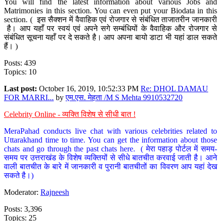
You will find the latest information about various Jobs and
Matrimonies in this section. You can even put your Biodata in this
section. ( इस सैक्शन में वैवाहिक एवं रोजगार से संबंधित ताजातरीन जानकारी
है। आप यहाँ पर स्वयं एवं अपने सगे सम्बंधियों के वैवाहिक और रोजगार से
संबंधित सूचना यहाँ पर दे सकते है। आप अपना बायो डाटा भी यहां डाल सकते
हैं। )
Posts: 439
Topics: 10
Last post:
October 16, 2019, 10:52:33 PM
Re: DHOL DAMAU
FOR MARRI...
by
एम.एस. मेहता /M S Mehta 9910532720
Celebrity Online - व्यक्ति विशेष से सीधी बात !
MeraPahad conducts live chat with various celebrities related to
Uttarakhand time to time. You can get the information about those
chats and go through the past chats here. ( मेरा पहाड़ पोर्टल में समय-
समय पर उत्तराखंड के विशेष व्यक्तियों से सीधे बातचीत करवाई जाती है। आने
वाली बातचीत के बारे में जानकारी व पुरानी बातचीतों का विवरण आप यहां देख
सकते है।)
Moderator:
Rajneesh
Posts: 3,396
Topics: 25