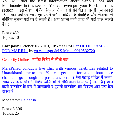
You will find the latest information about various Jobs and
Matrimonies in this section. You can even put your Biodata in this
section. ( इस सैक्शन में वैवाहिक एवं रोजगार से संबंधित ताजातरीन जानकारी
है। आप यहाँ पर स्वयं एवं अपने सगे सम्बंधियों के वैवाहिक और रोजगार से
संबंधित सूचना यहाँ पर दे सकते है। आप अपना बायो डाटा भी यहां डाल सकते
हैं। )
Posts: 439
Topics: 10
Last post:
October 16, 2019, 10:52:33 PM
Re: DHOL DAMAU
FOR MARRI...
by
एम.एस. मेहता /M S Mehta 9910532720
Celebrity Online - व्यक्ति विशेष से सीधी बात !
MeraPahad conducts live chat with various celebrities related to
Uttarakhand time to time. You can get the information about those
chats and go through the past chats here. ( मेरा पहाड़ पोर्टल में समय-
समय पर उत्तराखंड के विशेष व्यक्तियों से सीधे बातचीत करवाई जाती है। आने
वाली बातचीत के बारे में जानकारी व पुरानी बातचीतों का विवरण आप यहां देख
सकते है।)
Moderator:
Rajneesh
Posts: 3,396
Topics: 25