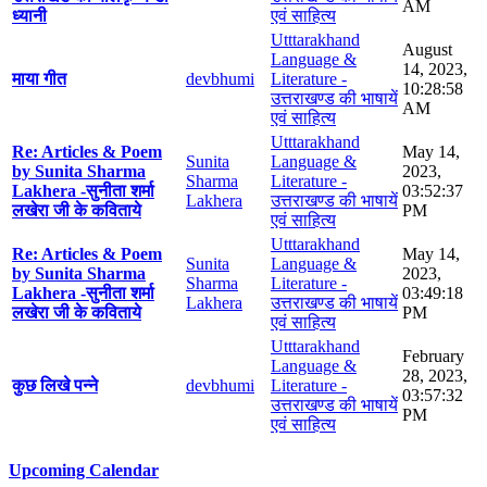
AM
ध्यानी
एवं साहित्य
Utttarakhand
August
Language &
14, 2023,
माया गीत
devbhumi
Literature -
10:28:58
उत्तराखण्ड की भाषायें
AM
एवं साहित्य
Utttarakhand
Re: Articles & Poem
May 14,
Sunita
Language &
by Sunita Sharma
2023,
Sharma
Literature -
Lakhera -सुनीता शर्मा
03:52:37
Lakhera
उत्तराखण्ड की भाषायें
लखेरा जी के कविताये
PM
एवं साहित्य
Utttarakhand
Re: Articles & Poem
May 14,
Sunita
Language &
by Sunita Sharma
2023,
Sharma
Literature -
Lakhera -सुनीता शर्मा
03:49:18
Lakhera
उत्तराखण्ड की भाषायें
लखेरा जी के कविताये
PM
एवं साहित्य
Utttarakhand
February
Language &
28, 2023,
कुछ लिखे पन्ने
devbhumi
Literature -
03:57:32
उत्तराखण्ड की भाषायें
PM
एवं साहित्य
Upcoming Calendar