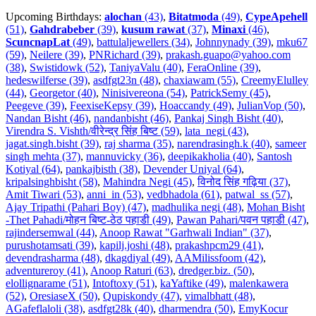
Upcoming Birthdays:
alochan
(43)
,
Bitatmoda
(49)
,
CypeApehell
(51)
,
Gahdrabeber
(39)
,
kusum rawat
(37)
,
Minaxi
(46)
,
ScuncnapLat
(49)
,
battulaljewellers (34)
,
Johnnynady (39)
,
mku67
(59)
,
Neilere (39)
,
PNRichard (39)
,
prakash.guapo@yahoo.com
(38)
,
Swistidowk (52)
,
TaniyaValu (40)
,
FeraOnline (39)
,
hedeswilferse (39)
,
asdfgt23n (48)
,
chaxiawam (55)
,
CreemyElulley
(44)
,
Georgetor (40)
,
Ninisivereona (54)
,
PatrickSemy (45)
,
Peegeve (39)
,
FeexiseKepsy (39)
,
Hoaccandy (49)
,
JulianVop (50)
,
Nandan Bisht (46)
,
nandanbisht (46)
,
Pankaj Singh Bisht (40)
,
Virendra S. Vishth/वीरेन्द्र सिंह बिष्ट (59)
,
lata_negi (43)
,
jagat.singh.bisht (39)
,
raj sharma (35)
,
narendrasingh.k (40)
,
sameer
singh mehta (37)
,
mannuvicky (36)
,
deepikakholia (40)
,
Santosh
Kotiyal (64)
,
pankajbisth (38)
,
Devender Uniyal (64)
,
kripalsinghbisht (58)
,
Mahindra Negi (45)
,
विनोद सिंह गढ़िया (37)
,
Amit Tiwari (53)
,
anni_in (53)
,
vedbhadola (61)
,
patwal_ss (57)
,
Ajay Tripathi (Pahari Boy) (47)
,
madhulika negi (48)
,
Mohan Bisht
-Thet Pahadi/मोहन बिष्ट-ठेठ पहाडी (49)
,
Pawan Pahari/पवन पहाडी (47)
,
rajindersemwal (44)
,
Anoop Rawat "Garhwali Indian" (37)
,
purushotamsati (39)
,
kapilj.joshi (48)
,
prakashpcm29 (41)
,
devendrasharma (48)
,
dkagdiyal (49)
,
AAMilissfoom (42)
,
adventureroy (41)
,
Anoop Raturi (63)
,
dredger.biz. (50)
,
elollignarame (51)
,
Intoftoxy (51)
,
kaYaftike (49)
,
malenkawera
(52)
,
OresiaseX (50)
,
Qupiskondy (47)
,
vimalbhatt (48)
,
AGafeflaloli (38)
,
asdfgt28k (40)
,
dharmendra (50)
,
EmyKocur