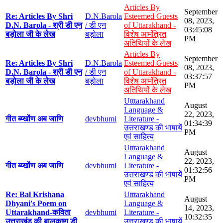
Articles By
September
Re: Articles By Shri
D.N.Barola
Esteemed Guests
08, 2023,
D.N. Barola - श्री डी एन
/ डी एन
of Uttarakhand -
03:45:08
बड़ोला जी के लेख
बड़ोला
विशेष आमंत्रित
PM
अतिथियों के लेख
Articles By
September
Re: Articles By Shri
D.N.Barola
Esteemed Guests
08, 2023,
D.N. Barola - श्री डी एन
/ डी एन
of Uttarakhand -
03:37:57
बड़ोला जी के लेख
बड़ोला
विशेष आमंत्रित
PM
अतिथियों के लेख
Utttarakhand
August
Language &
22, 2023,
गीत ब्य्खोंण अब जाणि
devbhumi
Literature -
01:34:39
उत्तराखण्ड की भाषायें
PM
एवं साहित्य
Utttarakhand
August
Language &
22, 2023,
गीत ब्य्खोंण अब जाणि
devbhumi
Literature -
01:32:56
उत्तराखण्ड की भाषायें
PM
एवं साहित्य
Re: Bal Krishana
Utttarakhand
August
Dhyani's Poem on
Language &
14, 2023,
Uttarakhand-कविता
devbhumi
Literature -
10:32:35
उत्तराखंड की बालकृष्ण डी
उत्तराखण्ड की भाषायें