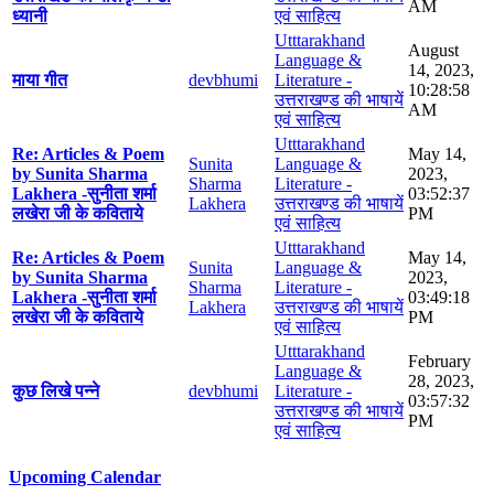
AM
ध्यानी
एवं साहित्य
Utttarakhand
August
Language &
14, 2023,
माया गीत
devbhumi
Literature -
10:28:58
उत्तराखण्ड की भाषायें
AM
एवं साहित्य
Utttarakhand
Re: Articles & Poem
May 14,
Sunita
Language &
by Sunita Sharma
2023,
Sharma
Literature -
Lakhera -सुनीता शर्मा
03:52:37
Lakhera
उत्तराखण्ड की भाषायें
लखेरा जी के कविताये
PM
एवं साहित्य
Utttarakhand
Re: Articles & Poem
May 14,
Sunita
Language &
by Sunita Sharma
2023,
Sharma
Literature -
Lakhera -सुनीता शर्मा
03:49:18
Lakhera
उत्तराखण्ड की भाषायें
लखेरा जी के कविताये
PM
एवं साहित्य
Utttarakhand
February
Language &
28, 2023,
कुछ लिखे पन्ने
devbhumi
Literature -
03:57:32
उत्तराखण्ड की भाषायें
PM
एवं साहित्य
Upcoming Calendar