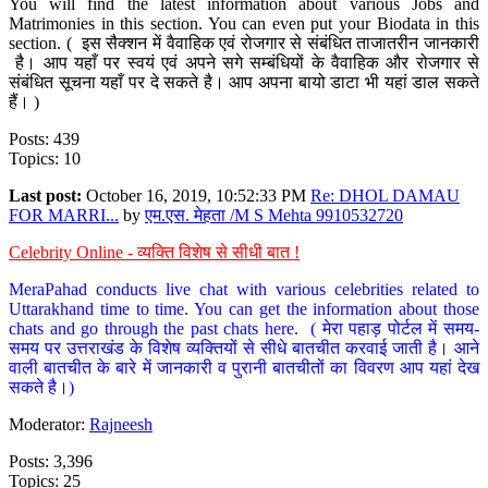
You will find the latest information about various Jobs and
Matrimonies in this section. You can even put your Biodata in this
section. ( इस सैक्शन में वैवाहिक एवं रोजगार से संबंधित ताजातरीन जानकारी
है। आप यहाँ पर स्वयं एवं अपने सगे सम्बंधियों के वैवाहिक और रोजगार से
संबंधित सूचना यहाँ पर दे सकते है। आप अपना बायो डाटा भी यहां डाल सकते
हैं। )
Posts: 439
Topics: 10
Last post:
October 16, 2019, 10:52:33 PM
Re: DHOL DAMAU
FOR MARRI...
by
एम.एस. मेहता /M S Mehta 9910532720
Celebrity Online - व्यक्ति विशेष से सीधी बात !
MeraPahad conducts live chat with various celebrities related to
Uttarakhand time to time. You can get the information about those
chats and go through the past chats here. ( मेरा पहाड़ पोर्टल में समय-
समय पर उत्तराखंड के विशेष व्यक्तियों से सीधे बातचीत करवाई जाती है। आने
वाली बातचीत के बारे में जानकारी व पुरानी बातचीतों का विवरण आप यहां देख
सकते है।)
Moderator:
Rajneesh
Posts: 3,396
Topics: 25