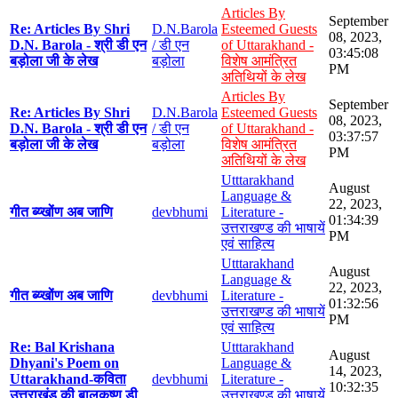
Articles By
September
Re: Articles By Shri
D.N.Barola
Esteemed Guests
08, 2023,
D.N. Barola - श्री डी एन
/ डी एन
of Uttarakhand -
03:45:08
बड़ोला जी के लेख
बड़ोला
विशेष आमंत्रित
PM
अतिथियों के लेख
Articles By
September
Re: Articles By Shri
D.N.Barola
Esteemed Guests
08, 2023,
D.N. Barola - श्री डी एन
/ डी एन
of Uttarakhand -
03:37:57
बड़ोला जी के लेख
बड़ोला
विशेष आमंत्रित
PM
अतिथियों के लेख
Utttarakhand
August
Language &
22, 2023,
गीत ब्य्खोंण अब जाणि
devbhumi
Literature -
01:34:39
उत्तराखण्ड की भाषायें
PM
एवं साहित्य
Utttarakhand
August
Language &
22, 2023,
गीत ब्य्खोंण अब जाणि
devbhumi
Literature -
01:32:56
उत्तराखण्ड की भाषायें
PM
एवं साहित्य
Re: Bal Krishana
Utttarakhand
August
Dhyani's Poem on
Language &
14, 2023,
Uttarakhand-कविता
devbhumi
Literature -
10:32:35
उत्तराखंड की बालकृष्ण डी
उत्तराखण्ड की भाषायें