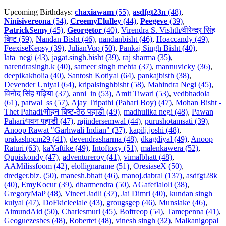
Upcoming Birthdays:
chaxiawam
(55)
,
asdfgt23n
(48)
,
Ninisivereona
(54)
,
CreemyElulley
(44)
,
Peegeve
(39)
,
PatrickSemy
(45)
,
Georgetor
(40)
,
Virendra S. Vishth/वीरेन्द्र सिंह
बिष्ट (59)
,
Nandan Bisht (46)
,
nandanbisht (46)
,
Hoaccandy (49)
,
FeexiseKepsy (39)
,
JulianVop (50)
,
Pankaj Singh Bisht (40)
,
lata_negi (43)
,
jagat.singh.bisht (39)
,
raj sharma (35)
,
narendrasingh.k (40)
,
sameer singh mehta (37)
,
mannuvicky (36)
,
deepikakholia (40)
,
Santosh Kotiyal (64)
,
pankajbisth (38)
,
Devender Uniyal (64)
,
kripalsinghbisht (58)
,
Mahindra Negi (45)
,
विनोद सिंह गढ़िया (37)
,
anni_in (53)
,
Amit Tiwari (53)
,
vedbhadola
(61)
,
patwal_ss (57)
,
Ajay Tripathi (Pahari Boy) (47)
,
Mohan Bisht -
Thet Pahadi/मोहन बिष्ट-ठेठ पहाडी (49)
,
madhulika negi (48)
,
Pawan
Pahari/पवन पहाडी (47)
,
rajindersemwal (44)
,
purushotamsati (39)
,
Anoop Rawat "Garhwali Indian" (37)
,
kapilj.joshi (48)
,
prakashpcm29 (41)
,
devendrasharma (48)
,
dkagdiyal (49)
,
Anoop
Raturi (63)
,
kaYaftike (49)
,
Intoftoxy (51)
,
malenkawera (52)
,
Qupiskondy (47)
,
adventureroy (41)
,
vimalbhatt (48)
,
AAMilissfoom (42)
,
elollignarame (51)
,
OresiaseX (50)
,
dredger.biz. (50)
,
manesh.bhatt (46)
,
manoj.dabral (137)
,
asdfgt28k
(40)
,
EmyKocur (39)
,
dharmendra (50)
,
AGafeflaloli (38)
,
GregoryMaP (48)
,
Vineet Jadli (37)
,
Jai Dimri (40)
,
kundan singh
kulyal (47)
,
DoFkicleelale (43)
,
grougsgep (46)
,
Munslake (46)
,
AimundAid (50)
,
Charlesmurl (45)
,
Boftreop (54)
,
Tamepenna (41)
,
Geoguezesbes (48)
,
Robertet (48)
,
vinesh singh (32)
,
Malkanigopal