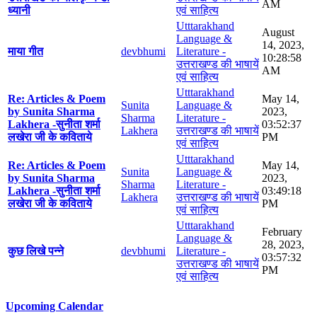
AM
ध्यानी
एवं साहित्य
Utttarakhand
August
Language &
14, 2023,
माया गीत
devbhumi
Literature -
10:28:58
उत्तराखण्ड की भाषायें
AM
एवं साहित्य
Utttarakhand
Re: Articles & Poem
May 14,
Sunita
Language &
by Sunita Sharma
2023,
Sharma
Literature -
Lakhera -सुनीता शर्मा
03:52:37
Lakhera
उत्तराखण्ड की भाषायें
लखेरा जी के कविताये
PM
एवं साहित्य
Utttarakhand
Re: Articles & Poem
May 14,
Sunita
Language &
by Sunita Sharma
2023,
Sharma
Literature -
Lakhera -सुनीता शर्मा
03:49:18
Lakhera
उत्तराखण्ड की भाषायें
लखेरा जी के कविताये
PM
एवं साहित्य
Utttarakhand
February
Language &
28, 2023,
कुछ लिखे पन्ने
devbhumi
Literature -
03:57:32
उत्तराखण्ड की भाषायें
PM
एवं साहित्य
Upcoming Calendar