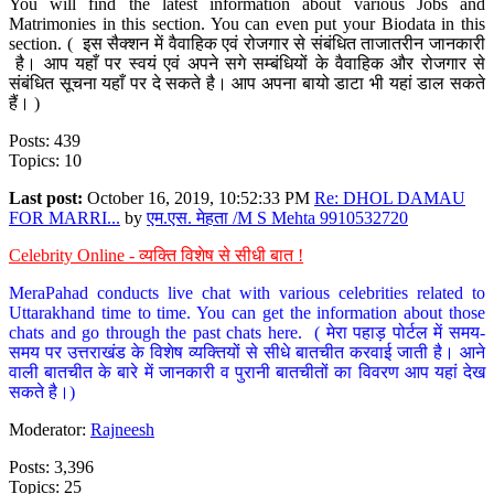
You will find the latest information about various Jobs and
Matrimonies in this section. You can even put your Biodata in this
section. ( इस सैक्शन में वैवाहिक एवं रोजगार से संबंधित ताजातरीन जानकारी
है। आप यहाँ पर स्वयं एवं अपने सगे सम्बंधियों के वैवाहिक और रोजगार से
संबंधित सूचना यहाँ पर दे सकते है। आप अपना बायो डाटा भी यहां डाल सकते
हैं। )
Posts: 439
Topics: 10
Last post:
October 16, 2019, 10:52:33 PM
Re: DHOL DAMAU
FOR MARRI...
by
एम.एस. मेहता /M S Mehta 9910532720
Celebrity Online - व्यक्ति विशेष से सीधी बात !
MeraPahad conducts live chat with various celebrities related to
Uttarakhand time to time. You can get the information about those
chats and go through the past chats here. ( मेरा पहाड़ पोर्टल में समय-
समय पर उत्तराखंड के विशेष व्यक्तियों से सीधे बातचीत करवाई जाती है। आने
वाली बातचीत के बारे में जानकारी व पुरानी बातचीतों का विवरण आप यहां देख
सकते है।)
Moderator:
Rajneesh
Posts: 3,396
Topics: 25