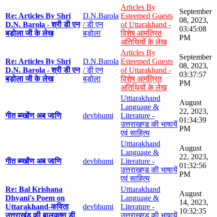
Articles By
September
Re: Articles By Shri
D.N.Barola
Esteemed Guests
08, 2023,
D.N. Barola - श्री डी एन
/ डी एन
of Uttarakhand -
03:45:08
बड़ोला जी के लेख
बड़ोला
विशेष आमंत्रित
PM
अतिथियों के लेख
Articles By
September
Re: Articles By Shri
D.N.Barola
Esteemed Guests
08, 2023,
D.N. Barola - श्री डी एन
/ डी एन
of Uttarakhand -
03:37:57
बड़ोला जी के लेख
बड़ोला
विशेष आमंत्रित
PM
अतिथियों के लेख
Utttarakhand
August
Language &
22, 2023,
गीत ब्य्खोंण अब जाणि
devbhumi
Literature -
01:34:39
उत्तराखण्ड की भाषायें
PM
एवं साहित्य
Utttarakhand
August
Language &
22, 2023,
गीत ब्य्खोंण अब जाणि
devbhumi
Literature -
01:32:56
उत्तराखण्ड की भाषायें
PM
एवं साहित्य
Re: Bal Krishana
Utttarakhand
August
Dhyani's Poem on
Language &
14, 2023,
Uttarakhand-कविता
devbhumi
Literature -
10:32:35
उत्तराखंड की बालकृष्ण डी
उत्तराखण्ड की भाषायें