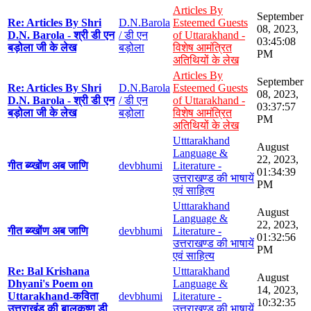
Articles By
September
Re: Articles By Shri
D.N.Barola
Esteemed Guests
08, 2023,
D.N. Barola - श्री डी एन
/ डी एन
of Uttarakhand -
03:45:08
बड़ोला जी के लेख
बड़ोला
विशेष आमंत्रित
PM
अतिथियों के लेख
Articles By
September
Re: Articles By Shri
D.N.Barola
Esteemed Guests
08, 2023,
D.N. Barola - श्री डी एन
/ डी एन
of Uttarakhand -
03:37:57
बड़ोला जी के लेख
बड़ोला
विशेष आमंत्रित
PM
अतिथियों के लेख
Utttarakhand
August
Language &
22, 2023,
गीत ब्य्खोंण अब जाणि
devbhumi
Literature -
01:34:39
उत्तराखण्ड की भाषायें
PM
एवं साहित्य
Utttarakhand
August
Language &
22, 2023,
गीत ब्य्खोंण अब जाणि
devbhumi
Literature -
01:32:56
उत्तराखण्ड की भाषायें
PM
एवं साहित्य
Re: Bal Krishana
Utttarakhand
August
Dhyani's Poem on
Language &
14, 2023,
Uttarakhand-कविता
devbhumi
Literature -
10:32:35
उत्तराखंड की बालकृष्ण डी
उत्तराखण्ड की भाषायें