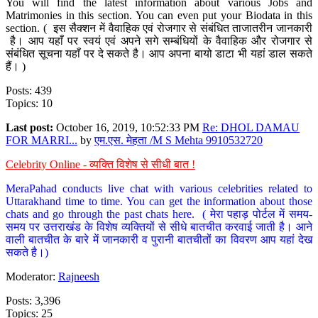
You will find the latest information about various Jobs and
Matrimonies in this section. You can even put your Biodata in this
section. ( इस सैक्शन में वैवाहिक एवं रोजगार से संबंधित ताजातरीन जानकारी
है। आप यहाँ पर स्वयं एवं अपने सगे सम्बंधियों के वैवाहिक और रोजगार से
संबंधित सूचना यहाँ पर दे सकते है। आप अपना बायो डाटा भी यहां डाल सकते
हैं। )
Posts: 439
Topics: 10
Last post:
October 16, 2019, 10:52:33 PM
Re: DHOL DAMAU
FOR MARRI...
by
एम.एस. मेहता /M S Mehta 9910532720
Celebrity Online - व्यक्ति विशेष से सीधी बात !
MeraPahad conducts live chat with various celebrities related to
Uttarakhand time to time. You can get the information about those
chats and go through the past chats here. ( मेरा पहाड़ पोर्टल में समय-
समय पर उत्तराखंड के विशेष व्यक्तियों से सीधे बातचीत करवाई जाती है। आने
वाली बातचीत के बारे में जानकारी व पुरानी बातचीतों का विवरण आप यहां देख
सकते है।)
Moderator:
Rajneesh
Posts: 3,396
Topics: 25