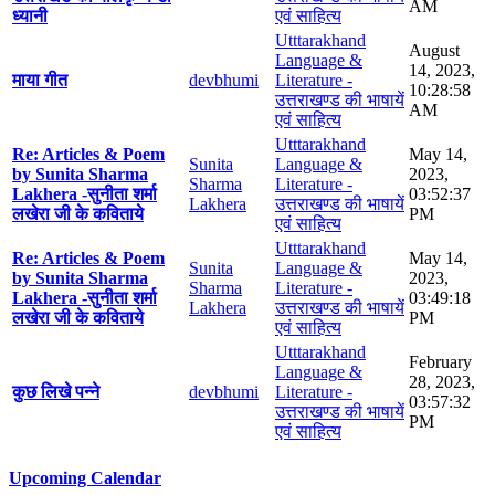
AM
ध्यानी
एवं साहित्य
Utttarakhand
August
Language &
14, 2023,
माया गीत
devbhumi
Literature -
10:28:58
उत्तराखण्ड की भाषायें
AM
एवं साहित्य
Utttarakhand
Re: Articles & Poem
May 14,
Sunita
Language &
by Sunita Sharma
2023,
Sharma
Literature -
Lakhera -सुनीता शर्मा
03:52:37
Lakhera
उत्तराखण्ड की भाषायें
लखेरा जी के कविताये
PM
एवं साहित्य
Utttarakhand
Re: Articles & Poem
May 14,
Sunita
Language &
by Sunita Sharma
2023,
Sharma
Literature -
Lakhera -सुनीता शर्मा
03:49:18
Lakhera
उत्तराखण्ड की भाषायें
लखेरा जी के कविताये
PM
एवं साहित्य
Utttarakhand
February
Language &
28, 2023,
कुछ लिखे पन्ने
devbhumi
Literature -
03:57:32
उत्तराखण्ड की भाषायें
PM
एवं साहित्य
Upcoming Calendar