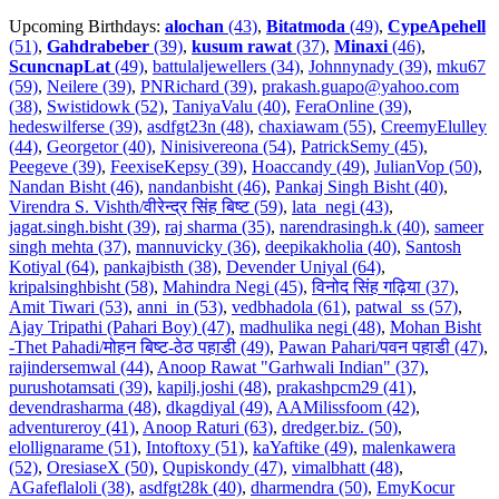
Upcoming Birthdays:
alochan
(43)
,
Bitatmoda
(49)
,
CypeApehell
(51)
,
Gahdrabeber
(39)
,
kusum rawat
(37)
,
Minaxi
(46)
,
ScuncnapLat
(49)
,
battulaljewellers (34)
,
Johnnynady (39)
,
mku67
(59)
,
Neilere (39)
,
PNRichard (39)
,
prakash.guapo@yahoo.com
(38)
,
Swistidowk (52)
,
TaniyaValu (40)
,
FeraOnline (39)
,
hedeswilferse (39)
,
asdfgt23n (48)
,
chaxiawam (55)
,
CreemyElulley
(44)
,
Georgetor (40)
,
Ninisivereona (54)
,
PatrickSemy (45)
,
Peegeve (39)
,
FeexiseKepsy (39)
,
Hoaccandy (49)
,
JulianVop (50)
,
Nandan Bisht (46)
,
nandanbisht (46)
,
Pankaj Singh Bisht (40)
,
Virendra S. Vishth/वीरेन्द्र सिंह बिष्ट (59)
,
lata_negi (43)
,
jagat.singh.bisht (39)
,
raj sharma (35)
,
narendrasingh.k (40)
,
sameer
singh mehta (37)
,
mannuvicky (36)
,
deepikakholia (40)
,
Santosh
Kotiyal (64)
,
pankajbisth (38)
,
Devender Uniyal (64)
,
kripalsinghbisht (58)
,
Mahindra Negi (45)
,
विनोद सिंह गढ़िया (37)
,
Amit Tiwari (53)
,
anni_in (53)
,
vedbhadola (61)
,
patwal_ss (57)
,
Ajay Tripathi (Pahari Boy) (47)
,
madhulika negi (48)
,
Mohan Bisht
-Thet Pahadi/मोहन बिष्ट-ठेठ पहाडी (49)
,
Pawan Pahari/पवन पहाडी (47)
,
rajindersemwal (44)
,
Anoop Rawat "Garhwali Indian" (37)
,
purushotamsati (39)
,
kapilj.joshi (48)
,
prakashpcm29 (41)
,
devendrasharma (48)
,
dkagdiyal (49)
,
AAMilissfoom (42)
,
adventureroy (41)
,
Anoop Raturi (63)
,
dredger.biz. (50)
,
elollignarame (51)
,
Intoftoxy (51)
,
kaYaftike (49)
,
malenkawera
(52)
,
OresiaseX (50)
,
Qupiskondy (47)
,
vimalbhatt (48)
,
AGafeflaloli (38)
,
asdfgt28k (40)
,
dharmendra (50)
,
EmyKocur