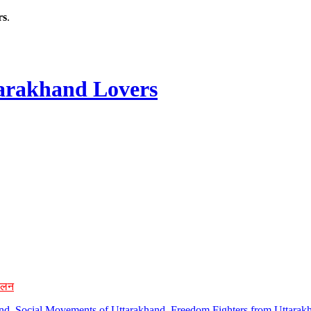
rs
.
rakhand Lovers
ोलन
hand, Social Movements of Uttarakhand, Freedom Fighters from Uttarakh