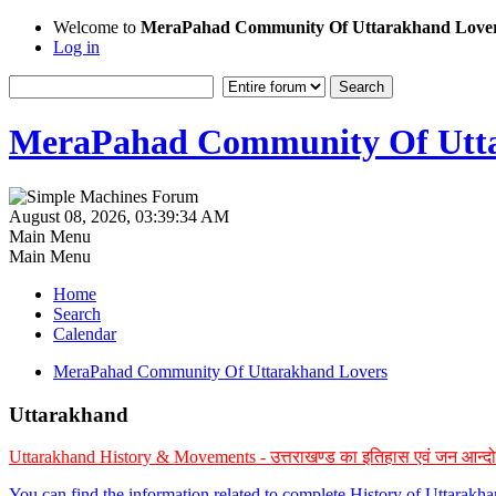
Welcome to
MeraPahad Community Of Uttarakhand Love
Log in
MeraPahad Community Of Utta
August 08, 2026, 03:39:34 AM
Main Menu
Main Menu
Home
Search
Calendar
MeraPahad Community Of Uttarakhand Lovers
Uttarakhand
Uttarakhand History & Movements - उत्तराखण्ड का इतिहास एवं जन आन्द
You can find the information related to complete History of Uttarak