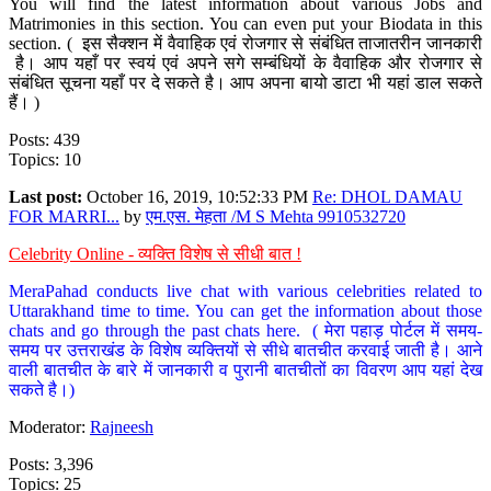
You will find the latest information about various Jobs and
Matrimonies in this section. You can even put your Biodata in this
section. ( इस सैक्शन में वैवाहिक एवं रोजगार से संबंधित ताजातरीन जानकारी
है। आप यहाँ पर स्वयं एवं अपने सगे सम्बंधियों के वैवाहिक और रोजगार से
संबंधित सूचना यहाँ पर दे सकते है। आप अपना बायो डाटा भी यहां डाल सकते
हैं। )
Posts: 439
Topics: 10
Last post:
October 16, 2019, 10:52:33 PM
Re: DHOL DAMAU
FOR MARRI...
by
एम.एस. मेहता /M S Mehta 9910532720
Celebrity Online - व्यक्ति विशेष से सीधी बात !
MeraPahad conducts live chat with various celebrities related to
Uttarakhand time to time. You can get the information about those
chats and go through the past chats here. ( मेरा पहाड़ पोर्टल में समय-
समय पर उत्तराखंड के विशेष व्यक्तियों से सीधे बातचीत करवाई जाती है। आने
वाली बातचीत के बारे में जानकारी व पुरानी बातचीतों का विवरण आप यहां देख
सकते है।)
Moderator:
Rajneesh
Posts: 3,396
Topics: 25