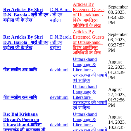
Articles By
September
Re: Articles By Shri
D.N.Barola
Esteemed Guests
08, 2023,
D.N. Barola - श्री डी एन
/ डी एन
of Uttarakhand -
03:45:08
बड़ोला जी के लेख
बड़ोला
विशेष आमंत्रित
PM
अतिथियों के लेख
Articles By
September
Re: Articles By Shri
D.N.Barola
Esteemed Guests
08, 2023,
D.N. Barola - श्री डी एन
/ डी एन
of Uttarakhand -
03:37:57
बड़ोला जी के लेख
बड़ोला
विशेष आमंत्रित
PM
अतिथियों के लेख
Utttarakhand
August
Language &
22, 2023,
गीत ब्य्खोंण अब जाणि
devbhumi
Literature -
01:34:39
उत्तराखण्ड की भाषायें
PM
एवं साहित्य
Utttarakhand
August
Language &
22, 2023,
गीत ब्य्खोंण अब जाणि
devbhumi
Literature -
01:32:56
उत्तराखण्ड की भाषायें
PM
एवं साहित्य
Re: Bal Krishana
Utttarakhand
August
Dhyani's Poem on
Language &
14, 2023,
Uttarakhand-कविता
devbhumi
Literature -
10:32:35
उत्तराखंड की बालकृष्ण डी
उत्तराखण्ड की भाषायें