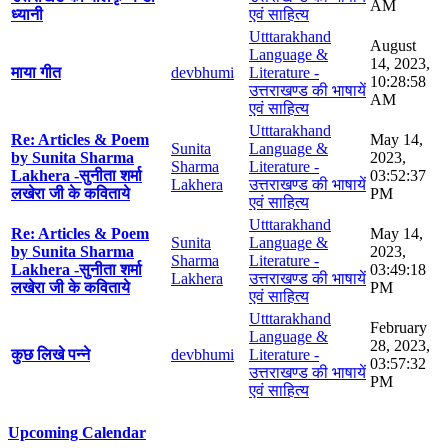
AM
ध्यानी
एवं साहित्य
Utttarakhand
August
Language &
14, 2023,
माया गीत
devbhumi
Literature -
10:28:58
उत्तराखण्ड की भाषायें
AM
एवं साहित्य
Utttarakhand
Re: Articles & Poem
May 14,
Sunita
Language &
by Sunita Sharma
2023,
Sharma
Literature -
Lakhera -सुनीता शर्मा
03:52:37
Lakhera
उत्तराखण्ड की भाषायें
लखेरा जी के कविताये
PM
एवं साहित्य
Utttarakhand
Re: Articles & Poem
May 14,
Sunita
Language &
by Sunita Sharma
2023,
Sharma
Literature -
Lakhera -सुनीता शर्मा
03:49:18
Lakhera
उत्तराखण्ड की भाषायें
लखेरा जी के कविताये
PM
एवं साहित्य
Utttarakhand
February
Language &
28, 2023,
कुछ लिखे पन्ने
devbhumi
Literature -
03:57:32
उत्तराखण्ड की भाषायें
PM
एवं साहित्य
Upcoming Calendar