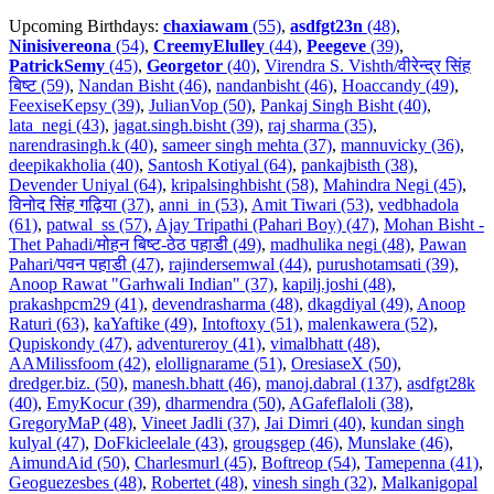
Upcoming Birthdays:
chaxiawam
(55)
,
asdfgt23n
(48)
,
Ninisivereona
(54)
,
CreemyElulley
(44)
,
Peegeve
(39)
,
PatrickSemy
(45)
,
Georgetor
(40)
,
Virendra S. Vishth/वीरेन्द्र सिंह
बिष्ट (59)
,
Nandan Bisht (46)
,
nandanbisht (46)
,
Hoaccandy (49)
,
FeexiseKepsy (39)
,
JulianVop (50)
,
Pankaj Singh Bisht (40)
,
lata_negi (43)
,
jagat.singh.bisht (39)
,
raj sharma (35)
,
narendrasingh.k (40)
,
sameer singh mehta (37)
,
mannuvicky (36)
,
deepikakholia (40)
,
Santosh Kotiyal (64)
,
pankajbisth (38)
,
Devender Uniyal (64)
,
kripalsinghbisht (58)
,
Mahindra Negi (45)
,
विनोद सिंह गढ़िया (37)
,
anni_in (53)
,
Amit Tiwari (53)
,
vedbhadola
(61)
,
patwal_ss (57)
,
Ajay Tripathi (Pahari Boy) (47)
,
Mohan Bisht -
Thet Pahadi/मोहन बिष्ट-ठेठ पहाडी (49)
,
madhulika negi (48)
,
Pawan
Pahari/पवन पहाडी (47)
,
rajindersemwal (44)
,
purushotamsati (39)
,
Anoop Rawat "Garhwali Indian" (37)
,
kapilj.joshi (48)
,
prakashpcm29 (41)
,
devendrasharma (48)
,
dkagdiyal (49)
,
Anoop
Raturi (63)
,
kaYaftike (49)
,
Intoftoxy (51)
,
malenkawera (52)
,
Qupiskondy (47)
,
adventureroy (41)
,
vimalbhatt (48)
,
AAMilissfoom (42)
,
elollignarame (51)
,
OresiaseX (50)
,
dredger.biz. (50)
,
manesh.bhatt (46)
,
manoj.dabral (137)
,
asdfgt28k
(40)
,
EmyKocur (39)
,
dharmendra (50)
,
AGafeflaloli (38)
,
GregoryMaP (48)
,
Vineet Jadli (37)
,
Jai Dimri (40)
,
kundan singh
kulyal (47)
,
DoFkicleelale (43)
,
grougsgep (46)
,
Munslake (46)
,
AimundAid (50)
,
Charlesmurl (45)
,
Boftreop (54)
,
Tamepenna (41)
,
Geoguezesbes (48)
,
Robertet (48)
,
vinesh singh (32)
,
Malkanigopal