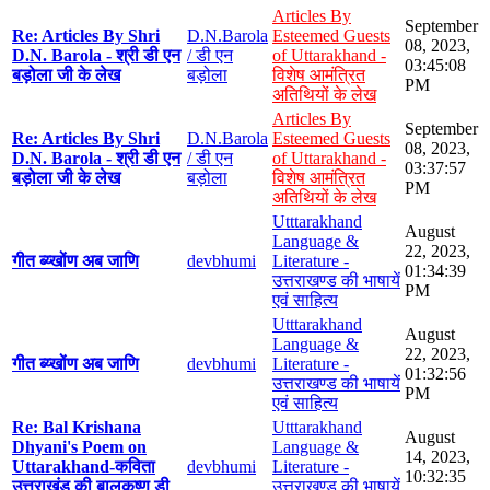
Articles By
September
Re: Articles By Shri
D.N.Barola
Esteemed Guests
08, 2023,
D.N. Barola - श्री डी एन
/ डी एन
of Uttarakhand -
03:45:08
बड़ोला जी के लेख
बड़ोला
विशेष आमंत्रित
PM
अतिथियों के लेख
Articles By
September
Re: Articles By Shri
D.N.Barola
Esteemed Guests
08, 2023,
D.N. Barola - श्री डी एन
/ डी एन
of Uttarakhand -
03:37:57
बड़ोला जी के लेख
बड़ोला
विशेष आमंत्रित
PM
अतिथियों के लेख
Utttarakhand
August
Language &
22, 2023,
गीत ब्य्खोंण अब जाणि
devbhumi
Literature -
01:34:39
उत्तराखण्ड की भाषायें
PM
एवं साहित्य
Utttarakhand
August
Language &
22, 2023,
गीत ब्य्खोंण अब जाणि
devbhumi
Literature -
01:32:56
उत्तराखण्ड की भाषायें
PM
एवं साहित्य
Re: Bal Krishana
Utttarakhand
August
Dhyani's Poem on
Language &
14, 2023,
Uttarakhand-कविता
devbhumi
Literature -
10:32:35
उत्तराखंड की बालकृष्ण डी
उत्तराखण्ड की भाषायें