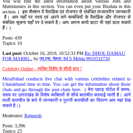
You will find the latest information about various Jobs and
Matrimonies in this section. You can even put your Biodata in this
section. ( इस सैक्शन में वैवाहिक एवं रोजगार से संबंधित ताजातरीन जानकारी
है। आप यहाँ पर स्वयं एवं अपने सगे सम्बंधियों के वैवाहिक और रोजगार से
संबंधित सूचना यहाँ पर दे सकते है। आप अपना बायो डाटा भी यहां डाल सकते
हैं। )
Posts: 439
Topics: 10
Last post:
October 16, 2019, 10:52:33 PM
Re: DHOL DAMAU
FOR MARRI...
by
एम.एस. मेहता /M S Mehta 9910532720
Celebrity Online - व्यक्ति विशेष से सीधी बात !
MeraPahad conducts live chat with various celebrities related to
Uttarakhand time to time. You can get the information about those
chats and go through the past chats here. ( मेरा पहाड़ पोर्टल में समय-
समय पर उत्तराखंड के विशेष व्यक्तियों से सीधे बातचीत करवाई जाती है। आने
वाली बातचीत के बारे में जानकारी व पुरानी बातचीतों का विवरण आप यहां देख
सकते है।)
Moderator:
Rajneesh
Posts: 3,396
Topics: 25