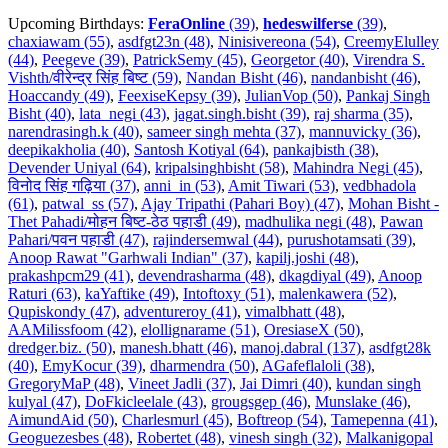
Upcoming Birthdays:
FeraOnline
(39)
,
hedeswilferse
(39)
,
chaxiawam (55)
,
asdfgt23n (48)
,
Ninisivereona (54)
,
CreemyElulley
(44)
,
Peegeve (39)
,
PatrickSemy (45)
,
Georgetor (40)
,
Virendra S.
Vishth/वीरेन्द्र सिंह बिष्ट (59)
,
Nandan Bisht (46)
,
nandanbisht (46)
,
Hoaccandy (49)
,
FeexiseKepsy (39)
,
JulianVop (50)
,
Pankaj Singh
Bisht (40)
,
lata_negi (43)
,
jagat.singh.bisht (39)
,
raj sharma (35)
,
narendrasingh.k (40)
,
sameer singh mehta (37)
,
mannuvicky (36)
,
deepikakholia (40)
,
Santosh Kotiyal (64)
,
pankajbisth (38)
,
Devender Uniyal (64)
,
kripalsinghbisht (58)
,
Mahindra Negi (45)
,
विनोद सिंह गढ़िया (37)
,
anni_in (53)
,
Amit Tiwari (53)
,
vedbhadola
(61)
,
patwal_ss (57)
,
Ajay Tripathi (Pahari Boy) (47)
,
Mohan Bisht -
Thet Pahadi/मोहन बिष्ट-ठेठ पहाडी (49)
,
madhulika negi (48)
,
Pawan
Pahari/पवन पहाडी (47)
,
rajindersemwal (44)
,
purushotamsati (39)
,
Anoop Rawat "Garhwali Indian" (37)
,
kapilj.joshi (48)
,
prakashpcm29 (41)
,
devendrasharma (48)
,
dkagdiyal (49)
,
Anoop
Raturi (63)
,
kaYaftike (49)
,
Intoftoxy (51)
,
malenkawera (52)
,
Qupiskondy (47)
,
adventureroy (41)
,
vimalbhatt (48)
,
AAMilissfoom (42)
,
elollignarame (51)
,
OresiaseX (50)
,
dredger.biz. (50)
,
manesh.bhatt (46)
,
manoj.dabral (137)
,
asdfgt28k
(40)
,
EmyKocur (39)
,
dharmendra (50)
,
AGafeflaloli (38)
,
GregoryMaP (48)
,
Vineet Jadli (37)
,
Jai Dimri (40)
,
kundan singh
kulyal (47)
,
DoFkicleelale (43)
,
grougsgep (46)
,
Munslake (46)
,
AimundAid (50)
,
Charlesmurl (45)
,
Boftreop (54)
,
Tamepenna (41)
,
Geoguezesbes (48)
,
Robertet (48)
,
vinesh singh (32)
,
Malkanigopal