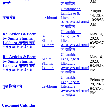
AM
ध्यानी
एवं साहित्य
Utttarakhand
August
Language &
14, 2023,
माया गीत
devbhumi
Literature -
10:28:58
उत्तराखण्ड की भाषायें
AM
एवं साहित्य
Utttarakhand
Re: Articles & Poem
May 14,
Sunita
Language &
by Sunita Sharma
2023,
Sharma
Literature -
Lakhera -सुनीता शर्मा
03:52:37
Lakhera
उत्तराखण्ड की भाषायें
लखेरा जी के कविताये
PM
एवं साहित्य
Utttarakhand
Re: Articles & Poem
May 14,
Sunita
Language &
by Sunita Sharma
2023,
Sharma
Literature -
Lakhera -सुनीता शर्मा
03:49:18
Lakhera
उत्तराखण्ड की भाषायें
लखेरा जी के कविताये
PM
एवं साहित्य
Utttarakhand
February
Language &
28, 2023,
कुछ लिखे पन्ने
devbhumi
Literature -
03:57:32
उत्तराखण्ड की भाषायें
PM
एवं साहित्य
Upcoming Calendar