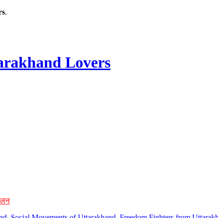
rs
.
rakhand Lovers
ोलन
hand, Social Movements of Uttarakhand, Freedom Fighters from Uttarakh