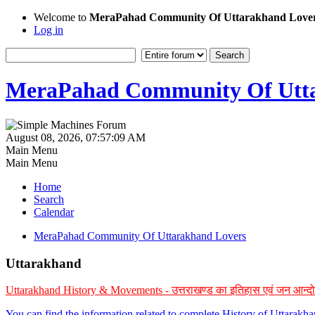
Welcome to
MeraPahad Community Of Uttarakhand Love
Log in
MeraPahad Community Of Utta
August 08, 2026, 07:57:09 AM
Main Menu
Main Menu
Home
Search
Calendar
MeraPahad Community Of Uttarakhand Lovers
Uttarakhand
Uttarakhand History & Movements - उत्तराखण्ड का इतिहास एवं जन आन्द
You can find the information related to complete History of Uttarak