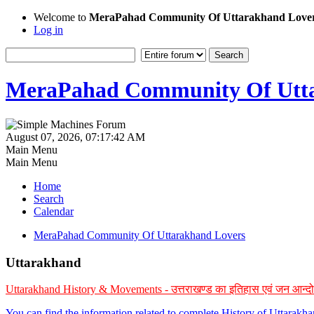
Welcome to
MeraPahad Community Of Uttarakhand Love
Log in
MeraPahad Community Of Utta
August 07, 2026, 07:17:42 AM
Main Menu
Main Menu
Home
Search
Calendar
MeraPahad Community Of Uttarakhand Lovers
Uttarakhand
Uttarakhand History & Movements - उत्तराखण्ड का इतिहास एवं जन आन्द
You can find the information related to complete History of Uttarak