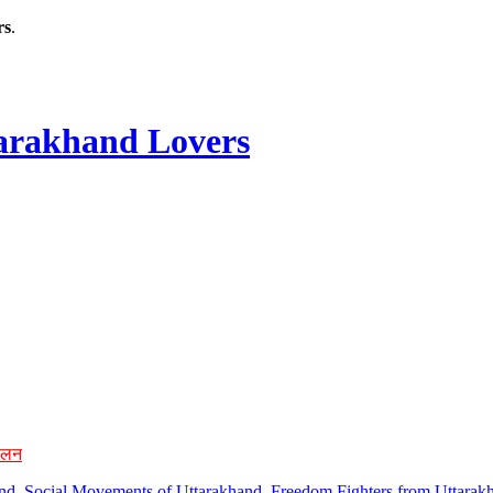
rs
.
rakhand Lovers
ोलन
hand, Social Movements of Uttarakhand, Freedom Fighters from Uttarakh