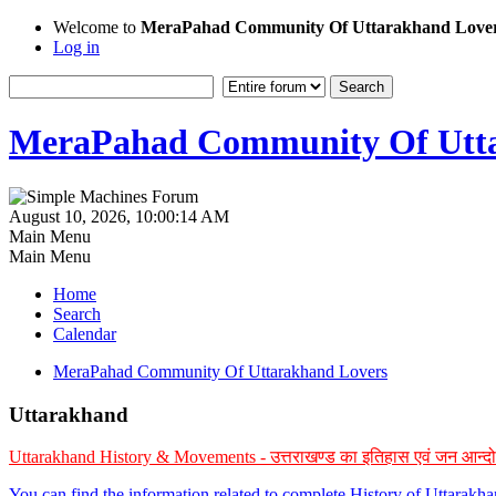
Welcome to
MeraPahad Community Of Uttarakhand Love
Log in
MeraPahad Community Of Utta
August 10, 2026, 10:00:14 AM
Main Menu
Main Menu
Home
Search
Calendar
MeraPahad Community Of Uttarakhand Lovers
Uttarakhand
Uttarakhand History & Movements - उत्तराखण्ड का इतिहास एवं जन आन्द
You can find the information related to complete History of Uttarak