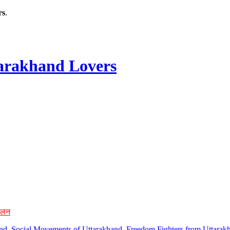
rs
.
rakhand Lovers
ोलन
hand, Social Movements of Uttarakhand, Freedom Fighters from Uttarakh