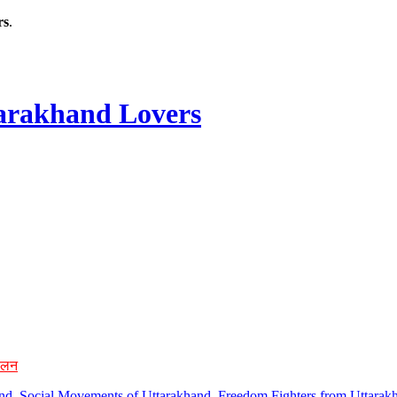
rs
.
rakhand Lovers
ोलन
hand, Social Movements of Uttarakhand, Freedom Fighters from Uttarakh