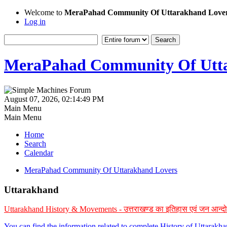
Welcome to
MeraPahad Community Of Uttarakhand Love
Log in
MeraPahad Community Of Utta
August 07, 2026, 02:14:49 PM
Main Menu
Main Menu
Home
Search
Calendar
MeraPahad Community Of Uttarakhand Lovers
Uttarakhand
Uttarakhand History & Movements - उत्तराखण्ड का इतिहास एवं जन आन्द
You can find the information related to complete History of Uttarak