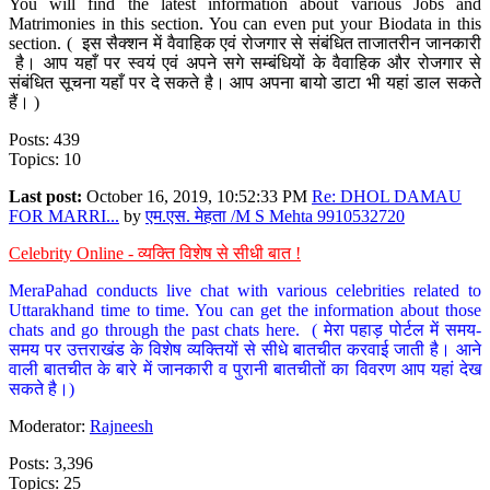
You will find the latest information about various Jobs and
Matrimonies in this section. You can even put your Biodata in this
section. ( इस सैक्शन में वैवाहिक एवं रोजगार से संबंधित ताजातरीन जानकारी
है। आप यहाँ पर स्वयं एवं अपने सगे सम्बंधियों के वैवाहिक और रोजगार से
संबंधित सूचना यहाँ पर दे सकते है। आप अपना बायो डाटा भी यहां डाल सकते
हैं। )
Posts: 439
Topics: 10
Last post:
October 16, 2019, 10:52:33 PM
Re: DHOL DAMAU
FOR MARRI...
by
एम.एस. मेहता /M S Mehta 9910532720
Celebrity Online - व्यक्ति विशेष से सीधी बात !
MeraPahad conducts live chat with various celebrities related to
Uttarakhand time to time. You can get the information about those
chats and go through the past chats here. ( मेरा पहाड़ पोर्टल में समय-
समय पर उत्तराखंड के विशेष व्यक्तियों से सीधे बातचीत करवाई जाती है। आने
वाली बातचीत के बारे में जानकारी व पुरानी बातचीतों का विवरण आप यहां देख
सकते है।)
Moderator:
Rajneesh
Posts: 3,396
Topics: 25