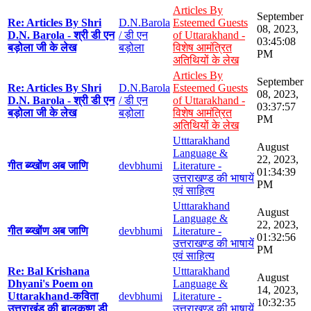
Articles By
September
Re: Articles By Shri
D.N.Barola
Esteemed Guests
08, 2023,
D.N. Barola - श्री डी एन
/ डी एन
of Uttarakhand -
03:45:08
बड़ोला जी के लेख
बड़ोला
विशेष आमंत्रित
PM
अतिथियों के लेख
Articles By
September
Re: Articles By Shri
D.N.Barola
Esteemed Guests
08, 2023,
D.N. Barola - श्री डी एन
/ डी एन
of Uttarakhand -
03:37:57
बड़ोला जी के लेख
बड़ोला
विशेष आमंत्रित
PM
अतिथियों के लेख
Utttarakhand
August
Language &
22, 2023,
गीत ब्य्खोंण अब जाणि
devbhumi
Literature -
01:34:39
उत्तराखण्ड की भाषायें
PM
एवं साहित्य
Utttarakhand
August
Language &
22, 2023,
गीत ब्य्खोंण अब जाणि
devbhumi
Literature -
01:32:56
उत्तराखण्ड की भाषायें
PM
एवं साहित्य
Re: Bal Krishana
Utttarakhand
August
Dhyani's Poem on
Language &
14, 2023,
Uttarakhand-कविता
devbhumi
Literature -
10:32:35
उत्तराखंड की बालकृष्ण डी
उत्तराखण्ड की भाषायें