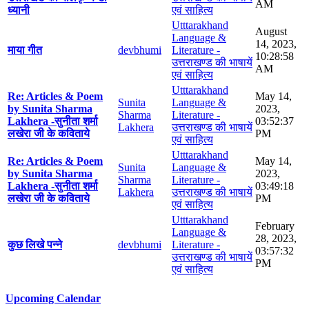
AM
ध्यानी
एवं साहित्य
Utttarakhand
August
Language &
14, 2023,
माया गीत
devbhumi
Literature -
10:28:58
उत्तराखण्ड की भाषायें
AM
एवं साहित्य
Utttarakhand
Re: Articles & Poem
May 14,
Sunita
Language &
by Sunita Sharma
2023,
Sharma
Literature -
Lakhera -सुनीता शर्मा
03:52:37
Lakhera
उत्तराखण्ड की भाषायें
लखेरा जी के कविताये
PM
एवं साहित्य
Utttarakhand
Re: Articles & Poem
May 14,
Sunita
Language &
by Sunita Sharma
2023,
Sharma
Literature -
Lakhera -सुनीता शर्मा
03:49:18
Lakhera
उत्तराखण्ड की भाषायें
लखेरा जी के कविताये
PM
एवं साहित्य
Utttarakhand
February
Language &
28, 2023,
कुछ लिखे पन्ने
devbhumi
Literature -
03:57:32
उत्तराखण्ड की भाषायें
PM
एवं साहित्य
Upcoming Calendar