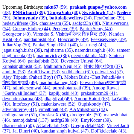
Upcoming Birthdays:
mku67
(59)
,
prakash.guapo@yahoo.com
(38)
,
PNRichard
(39)
,
TaniyaValu
(40)
,
Swistidowk
(52)
,
Neilere
(39)
,
Johnnynady
(39)
,
battulaljewellers
(34)
,
FeraOnline (39)
,
hedeswilferse (39)
,
chaxiawam (55)
,
asdfgt23n (48)
,
Ninisivereona
(54)
,
CreemyElulley (44)
,
Peegeve (39)
,
PatrickSemy (45)
,
Georgetor (40)
,
Virendra S. Vishth/वीरेन्द्र सिंह बिष्ट (59)
,
Nandan
Bisht (46)
,
nandanbisht (46)
,
Hoaccandy (49)
,
FeexiseKepsy (39)
,
JulianVop (50)
,
Pankaj Singh Bisht (40)
,
lata_negi (43)
,
jagat.singh.bisht (39)
,
raj sharma (35)
,
narendrasingh.k (40)
,
sameer
singh mehta (37)
,
mannuvicky (36)
,
deepikakholia (40)
,
Santosh
Kotiyal (64)
,
pankajbisth (38)
,
Devender Uniyal (64)
,
kripalsinghbisht (58)
,
Mahindra Negi (45)
,
विनोद सिंह गढ़िया (37)
,
anni_in (53)
,
Amit Tiwari (53)
,
vedbhadola (61)
,
patwal_ss (57)
,
Ajay Tripathi (Pahari Boy) (47)
,
Mohan Bisht -Thet Pahadi/मोहन
बिष्ट-ठेठ पहाडी (49)
,
madhulika negi (48)
,
Pawan Pahari/पवन पहाडी
(47)
,
rajindersemwal (44)
,
purushotamsati (39)
,
Anoop Rawat
"Garhwali Indian" (37)
,
kapilj.joshi (48)
,
prakashpcm29 (41)
,
devendrasharma (48)
,
dkagdiyal (49)
,
Anoop Raturi (63)
,
kaYaftike
(49)
,
Intoftoxy (51)
,
malenkawera (52)
,
Qupiskondy (47)
,
adventureroy (41)
,
vimalbhatt (48)
,
AAMilissfoom (42)
,
elollignarame (51)
,
OresiaseX (50)
,
dredger.biz. (50)
,
manesh.bhatt
(46)
,
manoj.dabral (137)
,
asdfgt28k (40)
,
EmyKocur (39)
,
dharmendra (50)
,
AGafeflaloli (38)
,
GregoryMaP (48)
,
Vineet Jadli
(37)
,
Jai Dimri (40)
,
kundan singh kulyal (47)
,
DoFkicleelale (43)
,