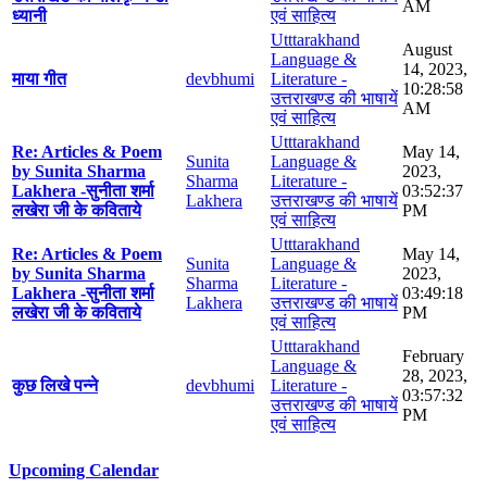
AM
ध्यानी
एवं साहित्य
Utttarakhand
August
Language &
14, 2023,
माया गीत
devbhumi
Literature -
10:28:58
उत्तराखण्ड की भाषायें
AM
एवं साहित्य
Utttarakhand
Re: Articles & Poem
May 14,
Sunita
Language &
by Sunita Sharma
2023,
Sharma
Literature -
Lakhera -सुनीता शर्मा
03:52:37
Lakhera
उत्तराखण्ड की भाषायें
लखेरा जी के कविताये
PM
एवं साहित्य
Utttarakhand
Re: Articles & Poem
May 14,
Sunita
Language &
by Sunita Sharma
2023,
Sharma
Literature -
Lakhera -सुनीता शर्मा
03:49:18
Lakhera
उत्तराखण्ड की भाषायें
लखेरा जी के कविताये
PM
एवं साहित्य
Utttarakhand
February
Language &
28, 2023,
कुछ लिखे पन्ने
devbhumi
Literature -
03:57:32
उत्तराखण्ड की भाषायें
PM
एवं साहित्य
Upcoming Calendar