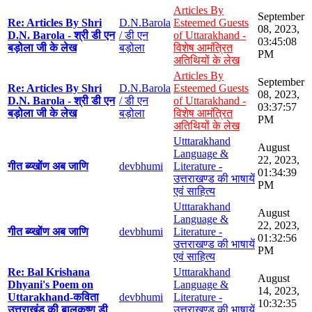
Articles By
September
Re: Articles By Shri
D.N.Barola
Esteemed Guests
08, 2023,
D.N. Barola - श्री डी एन
/ डी एन
of Uttarakhand -
03:45:08
बड़ोला जी के लेख
बड़ोला
विशेष आमंत्रित
PM
अतिथियों के लेख
Articles By
September
Re: Articles By Shri
D.N.Barola
Esteemed Guests
08, 2023,
D.N. Barola - श्री डी एन
/ डी एन
of Uttarakhand -
03:37:57
बड़ोला जी के लेख
बड़ोला
विशेष आमंत्रित
PM
अतिथियों के लेख
Utttarakhand
August
Language &
22, 2023,
गीत ब्य्खोंण अब जाणि
devbhumi
Literature -
01:34:39
उत्तराखण्ड की भाषायें
PM
एवं साहित्य
Utttarakhand
August
Language &
22, 2023,
गीत ब्य्खोंण अब जाणि
devbhumi
Literature -
01:32:56
उत्तराखण्ड की भाषायें
PM
एवं साहित्य
Re: Bal Krishana
Utttarakhand
August
Dhyani's Poem on
Language &
14, 2023,
Uttarakhand-कविता
devbhumi
Literature -
10:32:35
उत्तराखंड की बालकृष्ण डी
उत्तराखण्ड की भाषायें