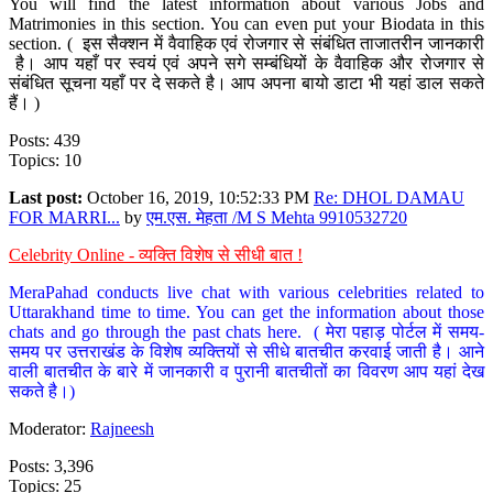
You will find the latest information about various Jobs and
Matrimonies in this section. You can even put your Biodata in this
section. ( इस सैक्शन में वैवाहिक एवं रोजगार से संबंधित ताजातरीन जानकारी
है। आप यहाँ पर स्वयं एवं अपने सगे सम्बंधियों के वैवाहिक और रोजगार से
संबंधित सूचना यहाँ पर दे सकते है। आप अपना बायो डाटा भी यहां डाल सकते
हैं। )
Posts: 439
Topics: 10
Last post:
October 16, 2019, 10:52:33 PM
Re: DHOL DAMAU
FOR MARRI...
by
एम.एस. मेहता /M S Mehta 9910532720
Celebrity Online - व्यक्ति विशेष से सीधी बात !
MeraPahad conducts live chat with various celebrities related to
Uttarakhand time to time. You can get the information about those
chats and go through the past chats here. ( मेरा पहाड़ पोर्टल में समय-
समय पर उत्तराखंड के विशेष व्यक्तियों से सीधे बातचीत करवाई जाती है। आने
वाली बातचीत के बारे में जानकारी व पुरानी बातचीतों का विवरण आप यहां देख
सकते है।)
Moderator:
Rajneesh
Posts: 3,396
Topics: 25