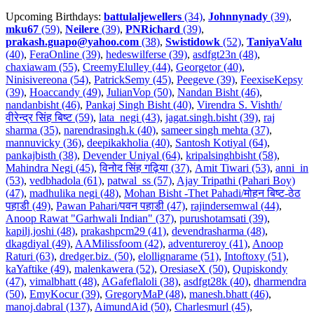
Upcoming Birthdays:
battulaljewellers
(34)
,
Johnnynady
(39)
,
mku67
(59)
,
Neilere
(39)
,
PNRichard
(39)
,
prakash.guapo@yahoo.com
(38)
,
Swistidowk
(52)
,
TaniyaValu
(40)
,
FeraOnline (39)
,
hedeswilferse (39)
,
asdfgt23n (48)
,
chaxiawam (55)
,
CreemyElulley (44)
,
Georgetor (40)
,
Ninisivereona (54)
,
PatrickSemy (45)
,
Peegeve (39)
,
FeexiseKepsy
(39)
,
Hoaccandy (49)
,
JulianVop (50)
,
Nandan Bisht (46)
,
nandanbisht (46)
,
Pankaj Singh Bisht (40)
,
Virendra S. Vishth/
वीरेन्द्र सिंह बिष्ट (59)
,
lata_negi (43)
,
jagat.singh.bisht (39)
,
raj
sharma (35)
,
narendrasingh.k (40)
,
sameer singh mehta (37)
,
mannuvicky (36)
,
deepikakholia (40)
,
Santosh Kotiyal (64)
,
pankajbisth (38)
,
Devender Uniyal (64)
,
kripalsinghbisht (58)
,
Mahindra Negi (45)
,
विनोद सिंह गढ़िया (37)
,
Amit Tiwari (53)
,
anni_in
(53)
,
vedbhadola (61)
,
patwal_ss (57)
,
Ajay Tripathi (Pahari Boy)
(47)
,
madhulika negi (48)
,
Mohan Bisht -Thet Pahadi/मोहन बिष्ट-ठेठ
पहाडी (49)
,
Pawan Pahari/पवन पहाडी (47)
,
rajindersemwal (44)
,
Anoop Rawat "Garhwali Indian" (37)
,
purushotamsati (39)
,
kapilj.joshi (48)
,
prakashpcm29 (41)
,
devendrasharma (48)
,
dkagdiyal (49)
,
AAMilissfoom (42)
,
adventureroy (41)
,
Anoop
Raturi (63)
,
dredger.biz. (50)
,
elollignarame (51)
,
Intoftoxy (51)
,
kaYaftike (49)
,
malenkawera (52)
,
OresiaseX (50)
,
Qupiskondy
(47)
,
vimalbhatt (48)
,
AGafeflaloli (38)
,
asdfgt28k (40)
,
dharmendra
(50)
,
EmyKocur (39)
,
GregoryMaP (48)
,
manesh.bhatt (46)
,
manoj.dabral (137)
,
AimundAid (50)
,
Charlesmurl (45)
,