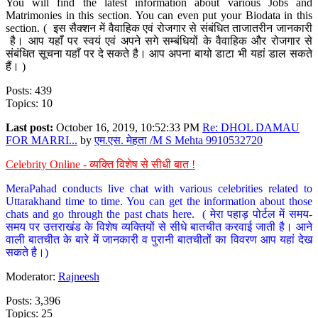
You will find the latest information about various Jobs and
Matrimonies in this section. You can even put your Biodata in this
section. ( इस सैक्शन में वैवाहिक एवं रोजगार से संबंधित ताजातरीन जानकारी
है। आप यहाँ पर स्वयं एवं अपने सगे सम्बंधियों के वैवाहिक और रोजगार से
संबंधित सूचना यहाँ पर दे सकते है। आप अपना बायो डाटा भी यहां डाल सकते
हैं। )
Posts: 439
Topics: 10
Last post:
October 16, 2019, 10:52:33 PM
Re: DHOL DAMAU
FOR MARRI...
by
एम.एस. मेहता /M S Mehta 9910532720
Celebrity Online - व्यक्ति विशेष से सीधी बात !
MeraPahad conducts live chat with various celebrities related to
Uttarakhand time to time. You can get the information about those
chats and go through the past chats here. ( मेरा पहाड़ पोर्टल में समय-
समय पर उत्तराखंड के विशेष व्यक्तियों से सीधे बातचीत करवाई जाती है। आने
वाली बातचीत के बारे में जानकारी व पुरानी बातचीतों का विवरण आप यहां देख
सकते है।)
Moderator:
Rajneesh
Posts: 3,396
Topics: 25