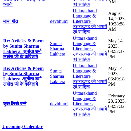
AM
ध्यानी
एवं साहित्य
Utttarakhand
August
Language &
14, 2023,
माया गीत
devbhumi
Literature -
10:28:58
उत्तराखण्ड की भाषायें
AM
एवं साहित्य
Utttarakhand
Re: Articles & Poem
May 14,
Sunita
Language &
by Sunita Sharma
2023,
Sharma
Literature -
Lakhera -सुनीता शर्मा
03:52:37
Lakhera
उत्तराखण्ड की भाषायें
लखेरा जी के कविताये
PM
एवं साहित्य
Utttarakhand
Re: Articles & Poem
May 14,
Sunita
Language &
by Sunita Sharma
2023,
Sharma
Literature -
Lakhera -सुनीता शर्मा
03:49:18
Lakhera
उत्तराखण्ड की भाषायें
लखेरा जी के कविताये
PM
एवं साहित्य
Utttarakhand
February
Language &
28, 2023,
कुछ लिखे पन्ने
devbhumi
Literature -
03:57:32
उत्तराखण्ड की भाषायें
PM
एवं साहित्य
Upcoming Calendar