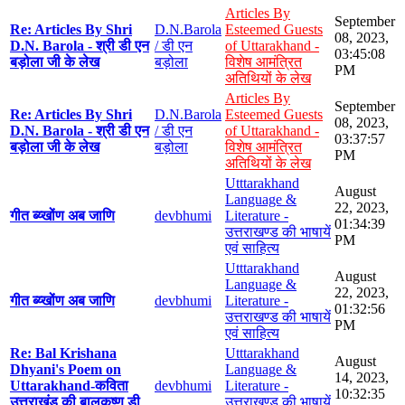
Articles By
September
Re: Articles By Shri
D.N.Barola
Esteemed Guests
08, 2023,
D.N. Barola - श्री डी एन
/ डी एन
of Uttarakhand -
03:45:08
बड़ोला जी के लेख
बड़ोला
विशेष आमंत्रित
PM
अतिथियों के लेख
Articles By
September
Re: Articles By Shri
D.N.Barola
Esteemed Guests
08, 2023,
D.N. Barola - श्री डी एन
/ डी एन
of Uttarakhand -
03:37:57
बड़ोला जी के लेख
बड़ोला
विशेष आमंत्रित
PM
अतिथियों के लेख
Utttarakhand
August
Language &
22, 2023,
गीत ब्य्खोंण अब जाणि
devbhumi
Literature -
01:34:39
उत्तराखण्ड की भाषायें
PM
एवं साहित्य
Utttarakhand
August
Language &
22, 2023,
गीत ब्य्खोंण अब जाणि
devbhumi
Literature -
01:32:56
उत्तराखण्ड की भाषायें
PM
एवं साहित्य
Re: Bal Krishana
Utttarakhand
August
Dhyani's Poem on
Language &
14, 2023,
Uttarakhand-कविता
devbhumi
Literature -
10:32:35
उत्तराखंड की बालकृष्ण डी
उत्तराखण्ड की भाषायें