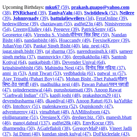
Upcoming Birthdays:
mku67
(59)
,
prakash.guapo@yahoo.com
(38)
,
PNRichard
(39)
,
TaniyaValu
(40)
,
Swistidowk
(52)
,
Neilere
(39)
,
Johnnynady
(39)
,
battulaljewellers
(34)
,
FeraOnline (39)
,
hedeswilferse (39)
,
chaxiawam (55)
,
asdfgt23n (48)
,
Ninisivereona
(54)
,
CreemyElulley (44)
,
Peegeve (39)
,
PatrickSemy (45)
,
Georgetor (40)
,
Virendra S. Vishth/वीरेन्द्र सिंह बिष्ट (59)
,
Nandan
Bisht (46)
,
nandanbisht (46)
,
Hoaccandy (49)
,
FeexiseKepsy (39)
,
JulianVop (50)
,
Pankaj Singh Bisht (40)
,
lata_negi (43)
,
jagat.singh.bisht (39)
,
raj sharma (35)
,
narendrasingh.k (40)
,
sameer
singh mehta (37)
,
mannuvicky (36)
,
deepikakholia (40)
,
Santosh
Kotiyal (64)
,
pankajbisth (38)
,
Devender Uniyal (64)
,
kripalsinghbisht (58)
,
Mahindra Negi (45)
,
विनोद सिंह गढ़िया (37)
,
anni_in (53)
,
Amit Tiwari (53)
,
vedbhadola (61)
,
patwal_ss (57)
,
Ajay Tripathi (Pahari Boy) (47)
,
Mohan Bisht -Thet Pahadi/मोहन
बिष्ट-ठेठ पहाडी (49)
,
madhulika negi (48)
,
Pawan Pahari/पवन पहाडी
(47)
,
rajindersemwal (44)
,
purushotamsati (39)
,
Anoop Rawat
"Garhwali Indian" (37)
,
kapilj.joshi (48)
,
prakashpcm29 (41)
,
devendrasharma (48)
,
dkagdiyal (49)
,
Anoop Raturi (63)
,
kaYaftike
(49)
,
Intoftoxy (51)
,
malenkawera (52)
,
Qupiskondy (47)
,
adventureroy (41)
,
vimalbhatt (48)
,
AAMilissfoom (42)
,
elollignarame (51)
,
OresiaseX (50)
,
dredger.biz. (50)
,
manesh.bhatt
(46)
,
manoj.dabral (137)
,
asdfgt28k (40)
,
EmyKocur (39)
,
dharmendra (50)
,
AGafeflaloli (38)
,
GregoryMaP (48)
,
Vineet Jadli
(37)
,
Jai Dimri (40)
,
kundan singh kulyal (47)
,
DoFkicleelale (43)
,