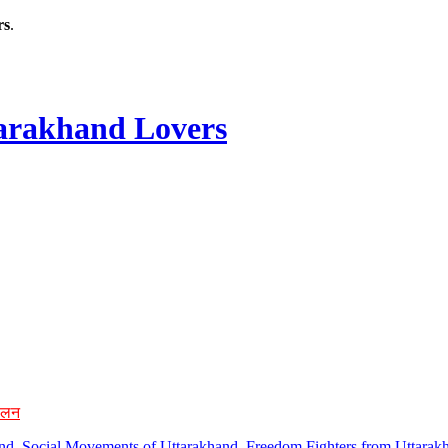
rs
.
rakhand Lovers
ोलन
hand, Social Movements of Uttarakhand, Freedom Fighters from Uttarakh