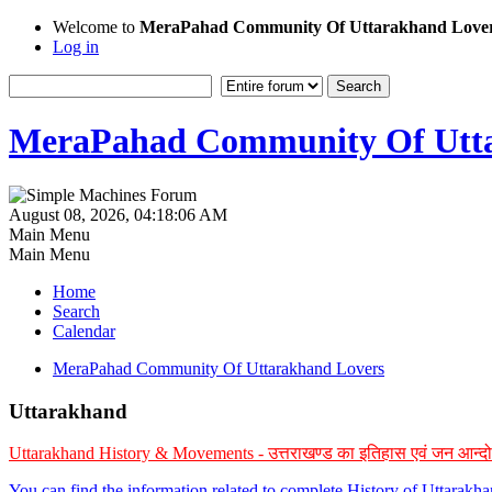
Welcome to
MeraPahad Community Of Uttarakhand Love
Log in
MeraPahad Community Of Utta
August 08, 2026, 04:18:06 AM
Main Menu
Main Menu
Home
Search
Calendar
MeraPahad Community Of Uttarakhand Lovers
Uttarakhand
Uttarakhand History & Movements - उत्तराखण्ड का इतिहास एवं जन आन्द
You can find the information related to complete History of Uttarak