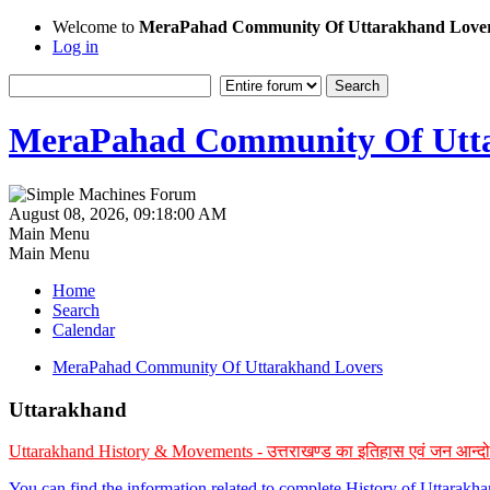
Welcome to
MeraPahad Community Of Uttarakhand Love
Log in
MeraPahad Community Of Utta
August 08, 2026, 09:18:00 AM
Main Menu
Main Menu
Home
Search
Calendar
MeraPahad Community Of Uttarakhand Lovers
Uttarakhand
Uttarakhand History & Movements - उत्तराखण्ड का इतिहास एवं जन आन्द
You can find the information related to complete History of Uttarak