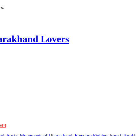
rs
.
rakhand Lovers
ोलन
hand, Social Movements of Uttarakhand, Freedom Fighters from Uttarakh