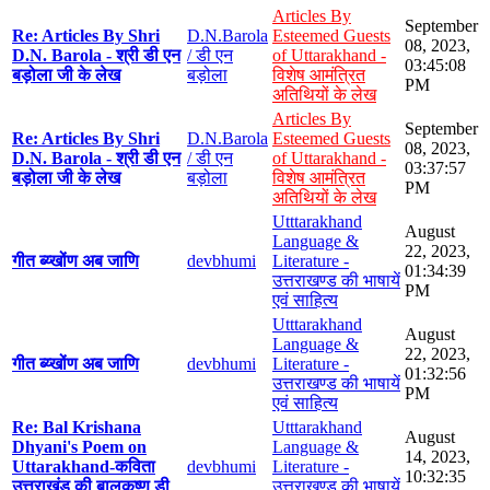
Articles By
September
Re: Articles By Shri
D.N.Barola
Esteemed Guests
08, 2023,
D.N. Barola - श्री डी एन
/ डी एन
of Uttarakhand -
03:45:08
बड़ोला जी के लेख
बड़ोला
विशेष आमंत्रित
PM
अतिथियों के लेख
Articles By
September
Re: Articles By Shri
D.N.Barola
Esteemed Guests
08, 2023,
D.N. Barola - श्री डी एन
/ डी एन
of Uttarakhand -
03:37:57
बड़ोला जी के लेख
बड़ोला
विशेष आमंत्रित
PM
अतिथियों के लेख
Utttarakhand
August
Language &
22, 2023,
गीत ब्य्खोंण अब जाणि
devbhumi
Literature -
01:34:39
उत्तराखण्ड की भाषायें
PM
एवं साहित्य
Utttarakhand
August
Language &
22, 2023,
गीत ब्य्खोंण अब जाणि
devbhumi
Literature -
01:32:56
उत्तराखण्ड की भाषायें
PM
एवं साहित्य
Re: Bal Krishana
Utttarakhand
August
Dhyani's Poem on
Language &
14, 2023,
Uttarakhand-कविता
devbhumi
Literature -
10:32:35
उत्तराखंड की बालकृष्ण डी
उत्तराखण्ड की भाषायें