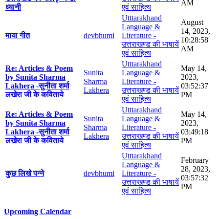
AM
ध्यानी
एवं साहित्य
Utttarakhand
August
Language &
14, 2023,
माया गीत
devbhumi
Literature -
10:28:58
उत्तराखण्ड की भाषायें
AM
एवं साहित्य
Utttarakhand
Re: Articles & Poem
May 14,
Sunita
Language &
by Sunita Sharma
2023,
Sharma
Literature -
Lakhera -सुनीता शर्मा
03:52:37
Lakhera
उत्तराखण्ड की भाषायें
लखेरा जी के कविताये
PM
एवं साहित्य
Utttarakhand
Re: Articles & Poem
May 14,
Sunita
Language &
by Sunita Sharma
2023,
Sharma
Literature -
Lakhera -सुनीता शर्मा
03:49:18
Lakhera
उत्तराखण्ड की भाषायें
लखेरा जी के कविताये
PM
एवं साहित्य
Utttarakhand
February
Language &
28, 2023,
कुछ लिखे पन्ने
devbhumi
Literature -
03:57:32
उत्तराखण्ड की भाषायें
PM
एवं साहित्य
Upcoming Calendar