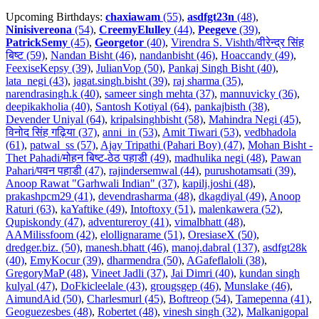
Upcoming Birthdays:
chaxiawam
(55)
,
asdfgt23n
(48)
,
Ninisivereona
(54)
,
CreemyElulley
(44)
,
Peegeve
(39)
,
PatrickSemy
(45)
,
Georgetor
(40)
,
Virendra S. Vishth/वीरेन्द्र सिंह
बिष्ट (59)
,
Nandan Bisht (46)
,
nandanbisht (46)
,
Hoaccandy (49)
,
FeexiseKepsy (39)
,
JulianVop (50)
,
Pankaj Singh Bisht (40)
,
lata_negi (43)
,
jagat.singh.bisht (39)
,
raj sharma (35)
,
narendrasingh.k (40)
,
sameer singh mehta (37)
,
mannuvicky (36)
,
deepikakholia (40)
,
Santosh Kotiyal (64)
,
pankajbisth (38)
,
Devender Uniyal (64)
,
kripalsinghbisht (58)
,
Mahindra Negi (45)
,
विनोद सिंह गढ़िया (37)
,
anni_in (53)
,
Amit Tiwari (53)
,
vedbhadola
(61)
,
patwal_ss (57)
,
Ajay Tripathi (Pahari Boy) (47)
,
Mohan Bisht -
Thet Pahadi/मोहन बिष्ट-ठेठ पहाडी (49)
,
madhulika negi (48)
,
Pawan
Pahari/पवन पहाडी (47)
,
rajindersemwal (44)
,
purushotamsati (39)
,
Anoop Rawat "Garhwali Indian" (37)
,
kapilj.joshi (48)
,
prakashpcm29 (41)
,
devendrasharma (48)
,
dkagdiyal (49)
,
Anoop
Raturi (63)
,
kaYaftike (49)
,
Intoftoxy (51)
,
malenkawera (52)
,
Qupiskondy (47)
,
adventureroy (41)
,
vimalbhatt (48)
,
AAMilissfoom (42)
,
elollignarame (51)
,
OresiaseX (50)
,
dredger.biz. (50)
,
manesh.bhatt (46)
,
manoj.dabral (137)
,
asdfgt28k
(40)
,
EmyKocur (39)
,
dharmendra (50)
,
AGafeflaloli (38)
,
GregoryMaP (48)
,
Vineet Jadli (37)
,
Jai Dimri (40)
,
kundan singh
kulyal (47)
,
DoFkicleelale (43)
,
grougsgep (46)
,
Munslake (46)
,
AimundAid (50)
,
Charlesmurl (45)
,
Boftreop (54)
,
Tamepenna (41)
,
Geoguezesbes (48)
,
Robertet (48)
,
vinesh singh (32)
,
Malkanigopal