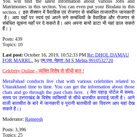
You will find the latest information about various Jobs and
Matrimonies in this section. You can even put your Biodata in this
section. ( इस सैक्शन में वैवाहिक एवं रोजगार से संबंधित ताजातरीन जानकारी
है। आप यहाँ पर स्वयं एवं अपने सगे सम्बंधियों के वैवाहिक और रोजगार से
संबंधित सूचना यहाँ पर दे सकते है। आप अपना बायो डाटा भी यहां डाल सकते
हैं। )
Posts: 439
Topics: 10
Last post:
October 16, 2019, 10:52:33 PM
Re: DHOL DAMAU
FOR MARRI...
by
एम.एस. मेहता /M S Mehta 9910532720
Celebrity Online - व्यक्ति विशेष से सीधी बात !
MeraPahad conducts live chat with various celebrities related to
Uttarakhand time to time. You can get the information about those
chats and go through the past chats here. ( मेरा पहाड़ पोर्टल में समय-
समय पर उत्तराखंड के विशेष व्यक्तियों से सीधे बातचीत करवाई जाती है। आने
वाली बातचीत के बारे में जानकारी व पुरानी बातचीतों का विवरण आप यहां देख
सकते है।)
Moderator:
Rajneesh
Posts: 3,396
Topics: 25