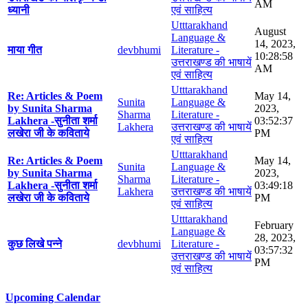
AM
ध्यानी
एवं साहित्य
Utttarakhand
August
Language &
14, 2023,
माया गीत
devbhumi
Literature -
10:28:58
उत्तराखण्ड की भाषायें
AM
एवं साहित्य
Utttarakhand
Re: Articles & Poem
May 14,
Sunita
Language &
by Sunita Sharma
2023,
Sharma
Literature -
Lakhera -सुनीता शर्मा
03:52:37
Lakhera
उत्तराखण्ड की भाषायें
लखेरा जी के कविताये
PM
एवं साहित्य
Utttarakhand
Re: Articles & Poem
May 14,
Sunita
Language &
by Sunita Sharma
2023,
Sharma
Literature -
Lakhera -सुनीता शर्मा
03:49:18
Lakhera
उत्तराखण्ड की भाषायें
लखेरा जी के कविताये
PM
एवं साहित्य
Utttarakhand
February
Language &
28, 2023,
कुछ लिखे पन्ने
devbhumi
Literature -
03:57:32
उत्तराखण्ड की भाषायें
PM
एवं साहित्य
Upcoming Calendar