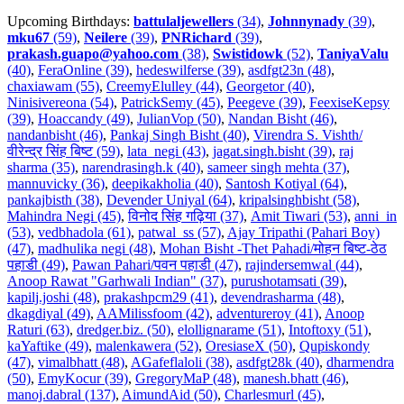
Upcoming Birthdays:
battulaljewellers
(34)
,
Johnnynady
(39)
,
mku67
(59)
,
Neilere
(39)
,
PNRichard
(39)
,
prakash.guapo@yahoo.com
(38)
,
Swistidowk
(52)
,
TaniyaValu
(40)
,
FeraOnline (39)
,
hedeswilferse (39)
,
asdfgt23n (48)
,
chaxiawam (55)
,
CreemyElulley (44)
,
Georgetor (40)
,
Ninisivereona (54)
,
PatrickSemy (45)
,
Peegeve (39)
,
FeexiseKepsy
(39)
,
Hoaccandy (49)
,
JulianVop (50)
,
Nandan Bisht (46)
,
nandanbisht (46)
,
Pankaj Singh Bisht (40)
,
Virendra S. Vishth/
वीरेन्द्र सिंह बिष्ट (59)
,
lata_negi (43)
,
jagat.singh.bisht (39)
,
raj
sharma (35)
,
narendrasingh.k (40)
,
sameer singh mehta (37)
,
mannuvicky (36)
,
deepikakholia (40)
,
Santosh Kotiyal (64)
,
pankajbisth (38)
,
Devender Uniyal (64)
,
kripalsinghbisht (58)
,
Mahindra Negi (45)
,
विनोद सिंह गढ़िया (37)
,
Amit Tiwari (53)
,
anni_in
(53)
,
vedbhadola (61)
,
patwal_ss (57)
,
Ajay Tripathi (Pahari Boy)
(47)
,
madhulika negi (48)
,
Mohan Bisht -Thet Pahadi/मोहन बिष्ट-ठेठ
पहाडी (49)
,
Pawan Pahari/पवन पहाडी (47)
,
rajindersemwal (44)
,
Anoop Rawat "Garhwali Indian" (37)
,
purushotamsati (39)
,
kapilj.joshi (48)
,
prakashpcm29 (41)
,
devendrasharma (48)
,
dkagdiyal (49)
,
AAMilissfoom (42)
,
adventureroy (41)
,
Anoop
Raturi (63)
,
dredger.biz. (50)
,
elollignarame (51)
,
Intoftoxy (51)
,
kaYaftike (49)
,
malenkawera (52)
,
OresiaseX (50)
,
Qupiskondy
(47)
,
vimalbhatt (48)
,
AGafeflaloli (38)
,
asdfgt28k (40)
,
dharmendra
(50)
,
EmyKocur (39)
,
GregoryMaP (48)
,
manesh.bhatt (46)
,
manoj.dabral (137)
,
AimundAid (50)
,
Charlesmurl (45)
,