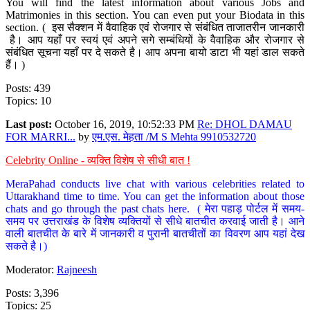
You will find the latest information about various Jobs and
Matrimonies in this section. You can even put your Biodata in this
section. ( इस सैक्शन में वैवाहिक एवं रोजगार से संबंधित ताजातरीन जानकारी
है। आप यहाँ पर स्वयं एवं अपने सगे सम्बंधियों के वैवाहिक और रोजगार से
संबंधित सूचना यहाँ पर दे सकते है। आप अपना बायो डाटा भी यहां डाल सकते
हैं। )
Posts: 439
Topics: 10
Last post:
October 16, 2019, 10:52:33 PM
Re: DHOL DAMAU
FOR MARRI...
by
एम.एस. मेहता /M S Mehta 9910532720
Celebrity Online - व्यक्ति विशेष से सीधी बात !
MeraPahad conducts live chat with various celebrities related to
Uttarakhand time to time. You can get the information about those
chats and go through the past chats here. ( मेरा पहाड़ पोर्टल में समय-
समय पर उत्तराखंड के विशेष व्यक्तियों से सीधे बातचीत करवाई जाती है। आने
वाली बातचीत के बारे में जानकारी व पुरानी बातचीतों का विवरण आप यहां देख
सकते है।)
Moderator:
Rajneesh
Posts: 3,396
Topics: 25