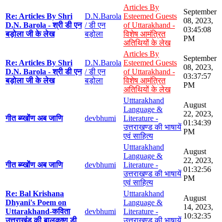
Articles By
September
Re: Articles By Shri
D.N.Barola
Esteemed Guests
08, 2023,
D.N. Barola - श्री डी एन
/ डी एन
of Uttarakhand -
03:45:08
बड़ोला जी के लेख
बड़ोला
विशेष आमंत्रित
PM
अतिथियों के लेख
Articles By
September
Re: Articles By Shri
D.N.Barola
Esteemed Guests
08, 2023,
D.N. Barola - श्री डी एन
/ डी एन
of Uttarakhand -
03:37:57
बड़ोला जी के लेख
बड़ोला
विशेष आमंत्रित
PM
अतिथियों के लेख
Utttarakhand
August
Language &
22, 2023,
गीत ब्य्खोंण अब जाणि
devbhumi
Literature -
01:34:39
उत्तराखण्ड की भाषायें
PM
एवं साहित्य
Utttarakhand
August
Language &
22, 2023,
गीत ब्य्खोंण अब जाणि
devbhumi
Literature -
01:32:56
उत्तराखण्ड की भाषायें
PM
एवं साहित्य
Re: Bal Krishana
Utttarakhand
August
Dhyani's Poem on
Language &
14, 2023,
Uttarakhand-कविता
devbhumi
Literature -
10:32:35
उत्तराखंड की बालकृष्ण डी
उत्तराखण्ड की भाषायें