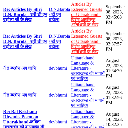
Articles By
September
Re: Articles By Shri
D.N.Barola
Esteemed Guests
08, 2023,
D.N. Barola - श्री डी एन
/ डी एन
of Uttarakhand -
03:45:08
बड़ोला जी के लेख
बड़ोला
विशेष आमंत्रित
PM
अतिथियों के लेख
Articles By
September
Re: Articles By Shri
D.N.Barola
Esteemed Guests
08, 2023,
D.N. Barola - श्री डी एन
/ डी एन
of Uttarakhand -
03:37:57
बड़ोला जी के लेख
बड़ोला
विशेष आमंत्रित
PM
अतिथियों के लेख
Utttarakhand
August
Language &
22, 2023,
गीत ब्य्खोंण अब जाणि
devbhumi
Literature -
01:34:39
उत्तराखण्ड की भाषायें
PM
एवं साहित्य
Utttarakhand
August
Language &
22, 2023,
गीत ब्य्खोंण अब जाणि
devbhumi
Literature -
01:32:56
उत्तराखण्ड की भाषायें
PM
एवं साहित्य
Re: Bal Krishana
Utttarakhand
August
Dhyani's Poem on
Language &
14, 2023,
Uttarakhand-कविता
devbhumi
Literature -
10:32:35
उत्तराखंड की बालकृष्ण डी
उत्तराखण्ड की भाषायें