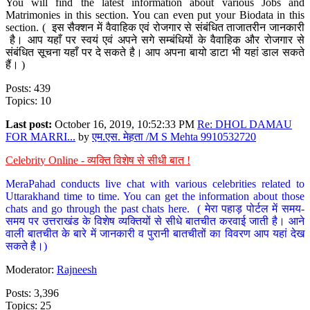
You will find the latest information about various Jobs and
Matrimonies in this section. You can even put your Biodata in this
section. ( इस सैक्शन में वैवाहिक एवं रोजगार से संबंधित ताजातरीन जानकारी
है। आप यहाँ पर स्वयं एवं अपने सगे सम्बंधियों के वैवाहिक और रोजगार से
संबंधित सूचना यहाँ पर दे सकते है। आप अपना बायो डाटा भी यहां डाल सकते
हैं। )
Posts: 439
Topics: 10
Last post:
October 16, 2019, 10:52:33 PM
Re: DHOL DAMAU
FOR MARRI...
by
एम.एस. मेहता /M S Mehta 9910532720
Celebrity Online - व्यक्ति विशेष से सीधी बात !
MeraPahad conducts live chat with various celebrities related to
Uttarakhand time to time. You can get the information about those
chats and go through the past chats here. ( मेरा पहाड़ पोर्टल में समय-
समय पर उत्तराखंड के विशेष व्यक्तियों से सीधे बातचीत करवाई जाती है। आने
वाली बातचीत के बारे में जानकारी व पुरानी बातचीतों का विवरण आप यहां देख
सकते है।)
Moderator:
Rajneesh
Posts: 3,396
Topics: 25