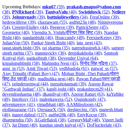
Upcoming Birthdays:
mku67
(59)
,
prakash.guapo@yahoo.com
(38)
,
PNRichard
(39)
,
TaniyaValu
(40)
,
Swistidowk
(52)
,
Neilere
(39)
,
Johnnynady
(39)
,
battulaljewellers
(34)
,
FeraOnline (39)
,
hedeswilferse (39)
,
chaxiawam (55)
,
asdfgt23n (48)
,
Ninisivereona
(54)
,
CreemyElulley (44)
,
Peegeve (39)
,
PatrickSemy (45)
,
Georgetor (40)
,
Virendra S. Vishth/वीरेन्द्र सिंह बिष्ट (59)
,
Nandan
Bisht (46)
,
nandanbisht (46)
,
Hoaccandy (49)
,
FeexiseKepsy (39)
,
JulianVop (50)
,
Pankaj Singh Bisht (40)
,
lata_negi (43)
,
jagat.singh.bisht (39)
,
raj sharma (35)
,
narendrasingh.k (40)
,
sameer
singh mehta (37)
,
mannuvicky (36)
,
deepikakholia (40)
,
Santosh
Kotiyal (64)
,
pankajbisth (38)
,
Devender Uniyal (64)
,
kripalsinghbisht (58)
,
Mahindra Negi (45)
,
विनोद सिंह गढ़िया (37)
,
anni_in (53)
,
Amit Tiwari (53)
,
vedbhadola (61)
,
patwal_ss (57)
,
Ajay Tripathi (Pahari Boy) (47)
,
Mohan Bisht -Thet Pahadi/मोहन
बिष्ट-ठेठ पहाडी (49)
,
madhulika negi (48)
,
Pawan Pahari/पवन पहाडी
(47)
,
rajindersemwal (44)
,
purushotamsati (39)
,
Anoop Rawat
"Garhwali Indian" (37)
,
kapilj.joshi (48)
,
prakashpcm29 (41)
,
devendrasharma (48)
,
dkagdiyal (49)
,
Anoop Raturi (63)
,
kaYaftike
(49)
,
Intoftoxy (51)
,
malenkawera (52)
,
Qupiskondy (47)
,
adventureroy (41)
,
vimalbhatt (48)
,
AAMilissfoom (42)
,
elollignarame (51)
,
OresiaseX (50)
,
dredger.biz. (50)
,
manesh.bhatt
(46)
,
manoj.dabral (137)
,
asdfgt28k (40)
,
EmyKocur (39)
,
dharmendra (50)
,
AGafeflaloli (38)
,
GregoryMaP (48)
,
Vineet Jadli
(37)
,
Jai Dimri (40)
,
kundan singh kulyal (47)
,
DoFkicleelale (43)
,