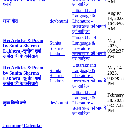
AM
ध्यानी
एवं साहित्य
Utttarakhand
August
Language &
14, 2023,
माया गीत
devbhumi
Literature -
10:28:58
उत्तराखण्ड की भाषायें
AM
एवं साहित्य
Utttarakhand
Re: Articles & Poem
May 14,
Sunita
Language &
by Sunita Sharma
2023,
Sharma
Literature -
Lakhera -सुनीता शर्मा
03:52:37
Lakhera
उत्तराखण्ड की भाषायें
लखेरा जी के कविताये
PM
एवं साहित्य
Utttarakhand
Re: Articles & Poem
May 14,
Sunita
Language &
by Sunita Sharma
2023,
Sharma
Literature -
Lakhera -सुनीता शर्मा
03:49:18
Lakhera
उत्तराखण्ड की भाषायें
लखेरा जी के कविताये
PM
एवं साहित्य
Utttarakhand
February
Language &
28, 2023,
कुछ लिखे पन्ने
devbhumi
Literature -
03:57:32
उत्तराखण्ड की भाषायें
PM
एवं साहित्य
Upcoming Calendar