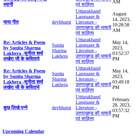
AM
ध्यानी
एवं साहित्य
Utttarakhand
August
Language &
14, 2023,
माया गीत
devbhumi
Literature -
10:28:58
उत्तराखण्ड की भाषायें
AM
एवं साहित्य
Utttarakhand
Re: Articles & Poem
May 14,
Sunita
Language &
by Sunita Sharma
2023,
Sharma
Literature -
Lakhera -सुनीता शर्मा
03:52:37
Lakhera
उत्तराखण्ड की भाषायें
लखेरा जी के कविताये
PM
एवं साहित्य
Utttarakhand
Re: Articles & Poem
May 14,
Sunita
Language &
by Sunita Sharma
2023,
Sharma
Literature -
Lakhera -सुनीता शर्मा
03:49:18
Lakhera
उत्तराखण्ड की भाषायें
लखेरा जी के कविताये
PM
एवं साहित्य
Utttarakhand
February
Language &
28, 2023,
कुछ लिखे पन्ने
devbhumi
Literature -
03:57:32
उत्तराखण्ड की भाषायें
PM
एवं साहित्य
Upcoming Calendar