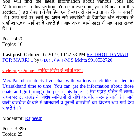
You will find the latest information about various Jobs and
Matrimonies in this section. You can even put your Biodata in this
section. ( इस सैक्शन में वैवाहिक एवं रोजगार से संबंधित ताजातरीन जानकारी
है। आप यहाँ पर स्वयं एवं अपने सगे सम्बंधियों के वैवाहिक और रोजगार से
संबंधित सूचना यहाँ पर दे सकते है। आप अपना बायो डाटा भी यहां डाल सकते
हैं। )
Posts: 439
Topics: 10
Last post:
October 16, 2019, 10:52:33 PM
Re: DHOL DAMAU
FOR MARRI...
by
एम.एस. मेहता /M S Mehta 9910532720
Celebrity Online - व्यक्ति विशेष से सीधी बात !
MeraPahad conducts live chat with various celebrities related to
Uttarakhand time to time. You can get the information about those
chats and go through the past chats here. ( मेरा पहाड़ पोर्टल में समय-
समय पर उत्तराखंड के विशेष व्यक्तियों से सीधे बातचीत करवाई जाती है। आने
वाली बातचीत के बारे में जानकारी व पुरानी बातचीतों का विवरण आप यहां देख
सकते है।)
Moderator:
Rajneesh
Posts: 3,396
Topics: 25