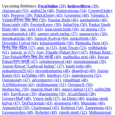
Upcoming Birthdays:
FeraOnline
(39)
,
hedeswilferse
(39)
,
chaxiawam (55)
,
asdfgt23n (48)
,
Ninisivereona (54)
,
CreemyElulley
(44)
,
Peegeve (39)
,
PatrickSemy (45)
,
Georgetor (40)
,
Virendra S.
Vishth/वीरेन्द्र सिंह बिष्ट (59)
,
Nandan Bisht (46)
,
nandanbisht (46)
,
Hoaccandy (49)
,
FeexiseKepsy (39)
,
JulianVop (50)
,
Pankaj Singh
Bisht (40)
,
lata_negi (43)
,
jagat.singh.bisht (39)
,
raj sharma (35)
,
narendrasingh.k (40)
,
sameer singh mehta (37)
,
mannuvicky (36)
,
deepikakholia (40)
,
Santosh Kotiyal (64)
,
pankajbisth (38)
,
Devender Uniyal (64)
,
kripalsinghbisht (58)
,
Mahindra Negi (45)
,
विनोद सिंह गढ़िया (37)
,
anni_in (53)
,
Amit Tiwari (53)
,
vedbhadola
(61)
,
patwal_ss (57)
,
Ajay Tripathi (Pahari Boy) (47)
,
Mohan Bisht -
Thet Pahadi/मोहन बिष्ट-ठेठ पहाडी (49)
,
madhulika negi (48)
,
Pawan
Pahari/पवन पहाडी (47)
,
rajindersemwal (44)
,
purushotamsati (39)
,
Anoop Rawat "Garhwali Indian" (37)
,
kapilj.joshi (48)
,
prakashpcm29 (41)
,
devendrasharma (48)
,
dkagdiyal (49)
,
Anoop
Raturi (63)
,
kaYaftike (49)
,
Intoftoxy (51)
,
malenkawera (52)
,
Qupiskondy (47)
,
adventureroy (41)
,
vimalbhatt (48)
,
AAMilissfoom (42)
,
elollignarame (51)
,
OresiaseX (50)
,
dredger.biz. (50)
,
manesh.bhatt (46)
,
manoj.dabral (137)
,
asdfgt28k
(40)
,
EmyKocur (39)
,
dharmendra (50)
,
AGafeflaloli (38)
,
GregoryMaP (48)
,
Vineet Jadli (37)
,
Jai Dimri (40)
,
kundan singh
kulyal (47)
,
DoFkicleelale (43)
,
grougsgep (46)
,
Munslake (46)
,
AimundAid (50)
,
Charlesmurl (45)
,
Boftreop (54)
,
Tamepenna (41)
,
Geoguezesbes (48)
,
Robertet (48)
,
vinesh singh (32)
,
Malkanigopal