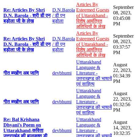
Articles By
September
Re: Articles By Shri
D.N.Barola
Esteemed Guests
08, 2023,
D.N. Barola - श्री डी एन
/ डी एन
of Uttarakhand -
03:45:08
बड़ोला जी के लेख
बड़ोला
विशेष आमंत्रित
PM
अतिथियों के लेख
Articles By
September
Re: Articles By Shri
D.N.Barola
Esteemed Guests
08, 2023,
D.N. Barola - श्री डी एन
/ डी एन
of Uttarakhand -
03:37:57
बड़ोला जी के लेख
बड़ोला
विशेष आमंत्रित
PM
अतिथियों के लेख
Utttarakhand
August
Language &
22, 2023,
गीत ब्य्खोंण अब जाणि
devbhumi
Literature -
01:34:39
उत्तराखण्ड की भाषायें
PM
एवं साहित्य
Utttarakhand
August
Language &
22, 2023,
गीत ब्य्खोंण अब जाणि
devbhumi
Literature -
01:32:56
उत्तराखण्ड की भाषायें
PM
एवं साहित्य
Re: Bal Krishana
Utttarakhand
August
Dhyani's Poem on
Language &
14, 2023,
Uttarakhand-कविता
devbhumi
Literature -
10:32:35
उत्तराखंड की बालकृष्ण डी
उत्तराखण्ड की भाषायें