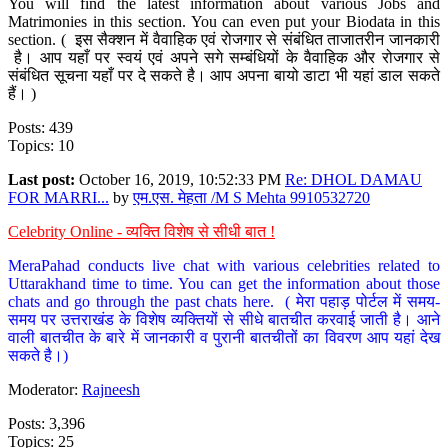
You will find the latest information about various Jobs and
Matrimonies in this section. You can even put your Biodata in this
section. ( इस सैक्शन में वैवाहिक एवं रोजगार से संबंधित ताजातरीन जानकारी
है। आप यहाँ पर स्वयं एवं अपने सगे सम्बंधियों के वैवाहिक और रोजगार से
संबंधित सूचना यहाँ पर दे सकते है। आप अपना बायो डाटा भी यहां डाल सकते
हैं। )
Posts: 439
Topics: 10
Last post:
October 16, 2019, 10:52:33 PM
Re: DHOL DAMAU
FOR MARRI...
by
एम.एस. मेहता /M S Mehta 9910532720
Celebrity Online - व्यक्ति विशेष से सीधी बात !
MeraPahad conducts live chat with various celebrities related to
Uttarakhand time to time. You can get the information about those
chats and go through the past chats here. ( मेरा पहाड़ पोर्टल में समय-
समय पर उत्तराखंड के विशेष व्यक्तियों से सीधे बातचीत करवाई जाती है। आने
वाली बातचीत के बारे में जानकारी व पुरानी बातचीतों का विवरण आप यहां देख
सकते है।)
Moderator:
Rajneesh
Posts: 3,396
Topics: 25