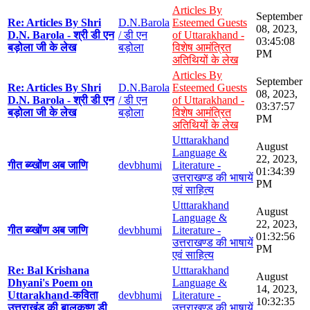
Articles By
September
Re: Articles By Shri
D.N.Barola
Esteemed Guests
08, 2023,
D.N. Barola - श्री डी एन
/ डी एन
of Uttarakhand -
03:45:08
बड़ोला जी के लेख
बड़ोला
विशेष आमंत्रित
PM
अतिथियों के लेख
Articles By
September
Re: Articles By Shri
D.N.Barola
Esteemed Guests
08, 2023,
D.N. Barola - श्री डी एन
/ डी एन
of Uttarakhand -
03:37:57
बड़ोला जी के लेख
बड़ोला
विशेष आमंत्रित
PM
अतिथियों के लेख
Utttarakhand
August
Language &
22, 2023,
गीत ब्य्खोंण अब जाणि
devbhumi
Literature -
01:34:39
उत्तराखण्ड की भाषायें
PM
एवं साहित्य
Utttarakhand
August
Language &
22, 2023,
गीत ब्य्खोंण अब जाणि
devbhumi
Literature -
01:32:56
उत्तराखण्ड की भाषायें
PM
एवं साहित्य
Re: Bal Krishana
Utttarakhand
August
Dhyani's Poem on
Language &
14, 2023,
Uttarakhand-कविता
devbhumi
Literature -
10:32:35
उत्तराखंड की बालकृष्ण डी
उत्तराखण्ड की भाषायें