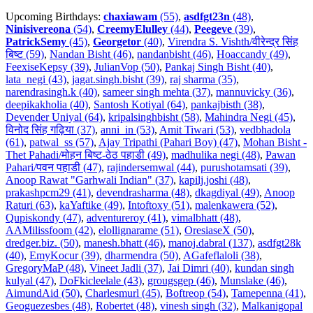
Upcoming Birthdays:
chaxiawam
(55)
,
asdfgt23n
(48)
,
Ninisivereona
(54)
,
CreemyElulley
(44)
,
Peegeve
(39)
,
PatrickSemy
(45)
,
Georgetor
(40)
,
Virendra S. Vishth/वीरेन्द्र सिंह
बिष्ट (59)
,
Nandan Bisht (46)
,
nandanbisht (46)
,
Hoaccandy (49)
,
FeexiseKepsy (39)
,
JulianVop (50)
,
Pankaj Singh Bisht (40)
,
lata_negi (43)
,
jagat.singh.bisht (39)
,
raj sharma (35)
,
narendrasingh.k (40)
,
sameer singh mehta (37)
,
mannuvicky (36)
,
deepikakholia (40)
,
Santosh Kotiyal (64)
,
pankajbisth (38)
,
Devender Uniyal (64)
,
kripalsinghbisht (58)
,
Mahindra Negi (45)
,
विनोद सिंह गढ़िया (37)
,
anni_in (53)
,
Amit Tiwari (53)
,
vedbhadola
(61)
,
patwal_ss (57)
,
Ajay Tripathi (Pahari Boy) (47)
,
Mohan Bisht -
Thet Pahadi/मोहन बिष्ट-ठेठ पहाडी (49)
,
madhulika negi (48)
,
Pawan
Pahari/पवन पहाडी (47)
,
rajindersemwal (44)
,
purushotamsati (39)
,
Anoop Rawat "Garhwali Indian" (37)
,
kapilj.joshi (48)
,
prakashpcm29 (41)
,
devendrasharma (48)
,
dkagdiyal (49)
,
Anoop
Raturi (63)
,
kaYaftike (49)
,
Intoftoxy (51)
,
malenkawera (52)
,
Qupiskondy (47)
,
adventureroy (41)
,
vimalbhatt (48)
,
AAMilissfoom (42)
,
elollignarame (51)
,
OresiaseX (50)
,
dredger.biz. (50)
,
manesh.bhatt (46)
,
manoj.dabral (137)
,
asdfgt28k
(40)
,
EmyKocur (39)
,
dharmendra (50)
,
AGafeflaloli (38)
,
GregoryMaP (48)
,
Vineet Jadli (37)
,
Jai Dimri (40)
,
kundan singh
kulyal (47)
,
DoFkicleelale (43)
,
grougsgep (46)
,
Munslake (46)
,
AimundAid (50)
,
Charlesmurl (45)
,
Boftreop (54)
,
Tamepenna (41)
,
Geoguezesbes (48)
,
Robertet (48)
,
vinesh singh (32)
,
Malkanigopal