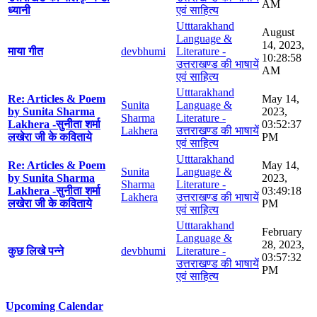
AM
ध्यानी
एवं साहित्य
Utttarakhand
August
Language &
14, 2023,
माया गीत
devbhumi
Literature -
10:28:58
उत्तराखण्ड की भाषायें
AM
एवं साहित्य
Utttarakhand
Re: Articles & Poem
May 14,
Sunita
Language &
by Sunita Sharma
2023,
Sharma
Literature -
Lakhera -सुनीता शर्मा
03:52:37
Lakhera
उत्तराखण्ड की भाषायें
लखेरा जी के कविताये
PM
एवं साहित्य
Utttarakhand
Re: Articles & Poem
May 14,
Sunita
Language &
by Sunita Sharma
2023,
Sharma
Literature -
Lakhera -सुनीता शर्मा
03:49:18
Lakhera
उत्तराखण्ड की भाषायें
लखेरा जी के कविताये
PM
एवं साहित्य
Utttarakhand
February
Language &
28, 2023,
कुछ लिखे पन्ने
devbhumi
Literature -
03:57:32
उत्तराखण्ड की भाषायें
PM
एवं साहित्य
Upcoming Calendar